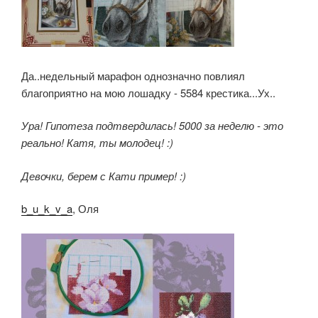
Да..недельный марафон однозначно повлиял
благоприятно на мою лошадку - 5584 крестика...Ух..
Ура! Гипотеза подтвердилась! 5000 за неделю - это
реально! Катя, ты молодец! :)
Девочки, берем с Кати пример! :)
b_u_k_v_a
, Оля