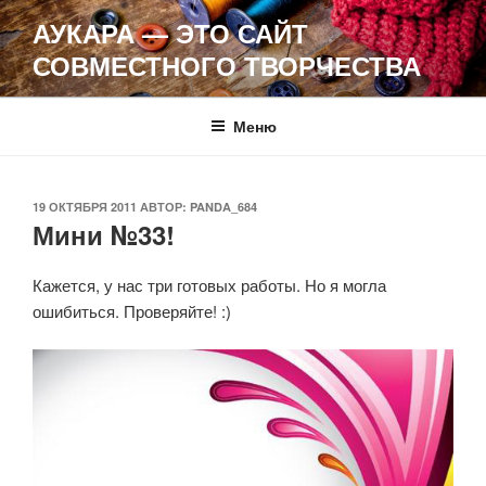
Перейти
АУКАРА — ЭТО САЙТ
к
СОВМЕСТНОГО ТВОРЧЕСТВА
содержимому
Меню
ОПУБЛИКОВАНО
19 ОКТЯБРЯ 2011
АВТОР:
PANDA_684
Мини №33!
Кажется, у нас три готовых работы. Но я могла
ошибиться. Проверяйте! :)