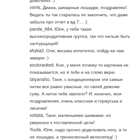
nimfs, Диана, шикарные лошадки, поздравляю!
Видать ты так старалась их закончить, что даже
забыла про отчет в вд-7… ;)
panda_684, Юля, у тебя такая
высокопродуктивная группа, так что нельзя быть
халтурщицей!
shyka2, Оля, весьма аппетитно, пойду-ка чаю
заварю :)
soulcracked, Ксю, у меня почему-то картинка не
показывается, но я тебе и на слово верю.
tatyanaho, Таня, с кондиционером эти самые
нитки все равно ужасные, по своей девочке
сужу. А ниток тебе хватило? И, конечно, мои
поздравления, очень классная и горжуська и
лисички!
vottata, Таня, маленькими шажками, но
уверенно к поставленной цели!
Yuufa, Юля, надо срочно доделывать ногу, а то
не лошадка, а трехколесный велосипед! :)