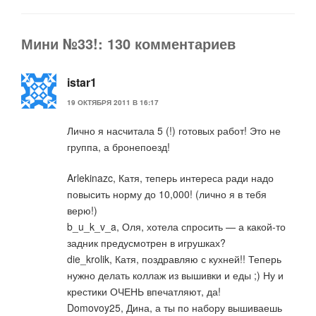
Мини №33!: 130 комментариев
istar1
19 ОКТЯБРЯ 2011 В 16:17
Лично я насчитала 5 (!) готовых работ! Это не
группа, а бронепоезд!
Arlekinazc, Катя, теперь интереса ради надо
повысить норму до 10,000! (лично я в тебя
верю!)
b_u_k_v_a, Оля, хотела спросить — а какой-то
задник предусмотрен в игрушках?
die_krolik, Катя, поздравляю с кухней!! Теперь
нужно делать коллаж из вышивки и еды ;) Ну и
крестики ОЧЕНЬ впечатляют, да!
Domovoy25, Дина, а ты по набору вышиваешь