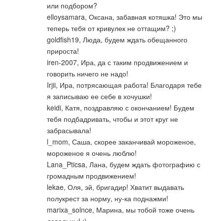
или подбором?
elloysamara, Оксана, забавная котяшка! Это мы
теперь тебя от кривулек не оттащим? ;)
goldfish19, Люда, будем ждать обещанного
прироста!
iren-2007, Ира, да с таким продвижением и
говорить ничего не надо!
Irjii, Ира, потрясающая работа! Благодаря тебе
я записываю ее себе в хочушки!
keidi, Катя, поздравляю с окончанием! Будем
тебя подбадривать, чтобы и этот круг не
забрасывала!
l_mom, Саша, скорее заканчивай мороженое,
мороженое я очень люблю!
Lana_Pticsa, Лана, будем ждать фотографию с
громадным продвижением!
lekae, Оля, эй, бригадир! Хватит выдавать
полукрест за норму, ну-ка поднажми!
marixa_solnce, Марина, мы тобой тоже очень
довольны! :)