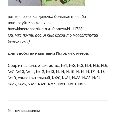
вот моя розочка..девочка большая просьба
поголосуйте за малыша..
http://kinderchocolate.ru/ru/contest/id_11723/
Ой, уже почти все! А был когда-то мааааленький
бутончик. :)
Для удобства навигации История отчетов:
Сбор и правила
,
Знакомство
,
№1
,
№2
,
№3
,
№4
,
№5
,
№6
,
№7
,
№10
,
№11
,
№12
,
№13
,
№14
,
№15
,
№16
,
№17
,
№18
,
№19, самостоятельный
,
№20
,
№21
,
№22
,
№23
,
№24
,
№25
,
№26
,
№27
,
№28
,
№29
,
№30
,
№31
,
№32
РУБРИКИ
МИНИ ВЫШИВКА