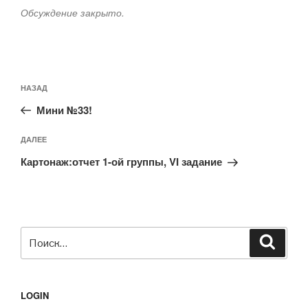
Обсуждение закрыто.
Навигация
Предыдущая
НАЗАД
по
запись:
записям
Мини №33!
Следующая
ДАЛЕЕ
запись
Картонаж:отчет 1-ой группы, VI задание
Искать:
Поиск
LOGIN