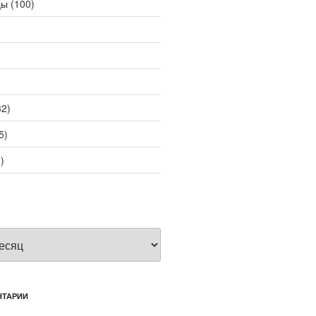
цы
(100)
2)
5)
)
НТАРИИ