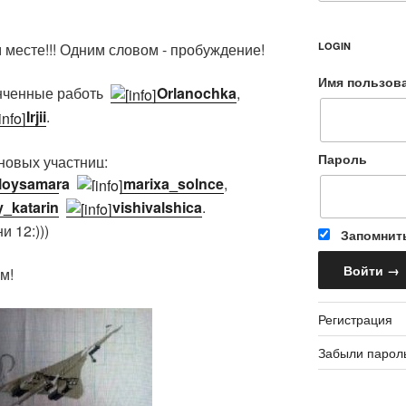
м месте!!! Одним словом - пробуждение!
LOGIN
Имя пользов
онченные работы:
Orlanochka
,
Irjii
.
Пароль
новых участниц:
lloysamara
,
marixa_solnce
,
_katarin
,
vishivalshica
.
 12:)))
Запомнит
м!
Регистрация
Забыли парол