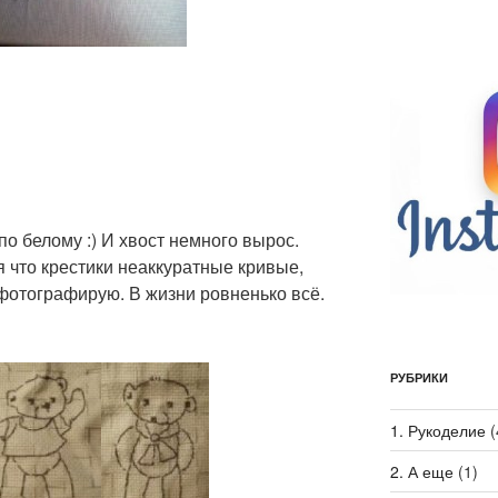
по белому :) И хвост немного вырос.
я что крестики неаккуратные кривые,
фотографирую. В жизни ровненько всё.
РУБРИКИ
1. Рукоделие
(
2. А еще
(1)