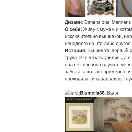
Дизайн
: Dimensions. Mariner's 
О себе:
Живу с мужем и котом
исключительно вышивкой, ино
ненадолго на что-либо другое
История:
Вышивать первый ра
труда. Все вязать учились, а 
она не способна научить мен
забыта, а вот лет примерно п
проходила.. и кааак захлестну
Blumella88
, Валя