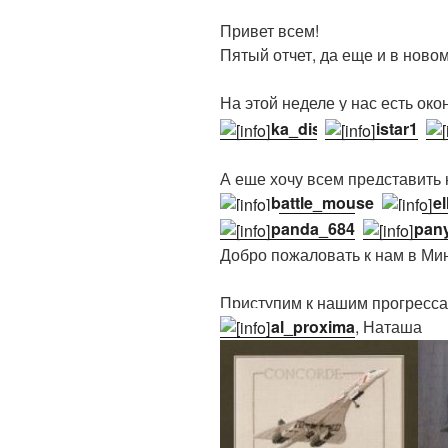
Привет всем!
Пятый отчет, да еще и в ново
На этой неделе у нас есть ок
ka_dis
,
istar1
,
А еще хочу всем представить 
battle_mouse
,
e
panda_684
,
pany
Добро пожаловать к нам в Мини
Приступим к нашим прогресса
al_proxima
, Наташа