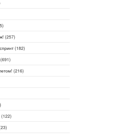
)
5)
ж!
(257)
спринт
(182)
(691)
летом!
(216)
)
(122)
(23)