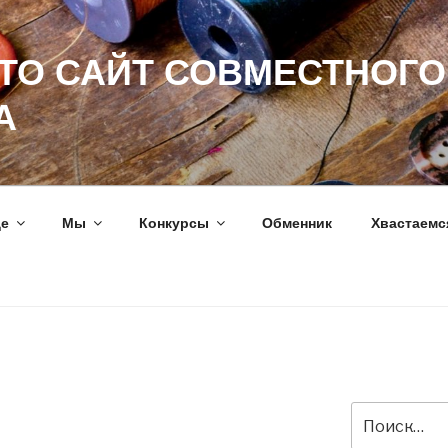
ЭТО САЙТ СОВМЕСТНОГО
А
ще
Мы
Конкурсы
Обменник
Хвастаемс
Искать: