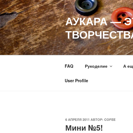
Перейти
к
АУКАРА — 
содержимому
ТВОРЧЕСТВ
FAQ
Рукоделие
А е
User Profile
ОПУБЛИКОВАНО
6 АПРЕЛЯ 2011
АВТОР:
COFEE
Мини №5!