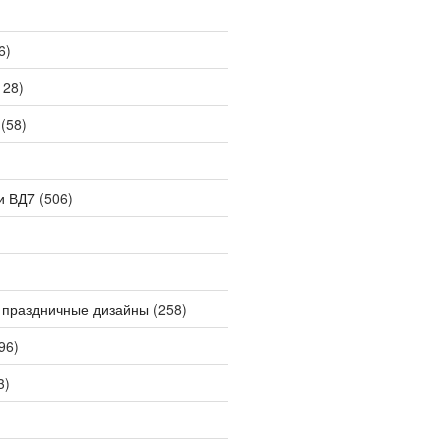
6)
128)
(58)
и ВД7
(506)
 праздничные дизайны
(258)
96)
3)