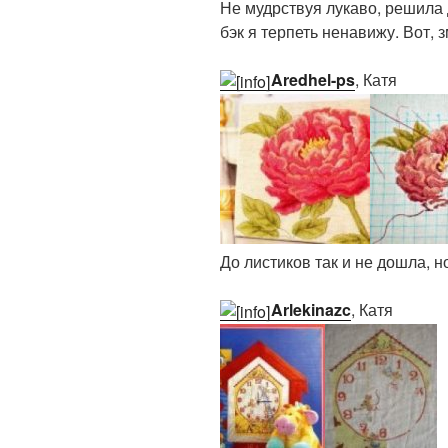
Не мудрствуя лукаво, решила 
бэк я терпеть ненавижу. Вот, з
Aredhel-ps
, Катя
До листиков так и не дошла, 
Arlekinazc
, Катя