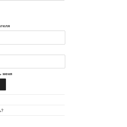
ателя
ь меня
ь?