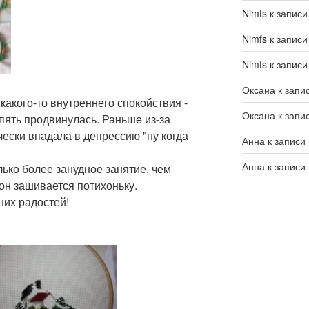
Nimfs
к запис
Nimfs
к запис
Nimfs
к запис
Оксана
к запи
какого-то внутреннего спокойствия -
Оксана
к запи
опять продвинулась. Раньше из-за
ски впадала в депрессию "ну когда
Анна
к записи
Анна
к записи
лько более занудное занятие, чем
и он зашивается потихоньку.
них радостей!