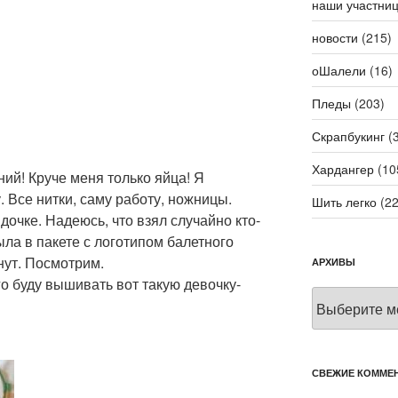
наши участни
новости
(215)
оШалели
(16)
Пледы
(203)
Скрапбукинг
(3
Хардангер
(10
ений! Круче меня только яйца! Я
 Все нитки, саму работу, ножницы.
Шить легко
(22
 дочке. Надеюсь, что взял случайно кто-
ыла в пакете с логотипом балетного
нут. Посмотрим.
АРХИВЫ
го буду вышивать вот такую девочку-
Архивы
СВЕЖИЕ КОММЕ