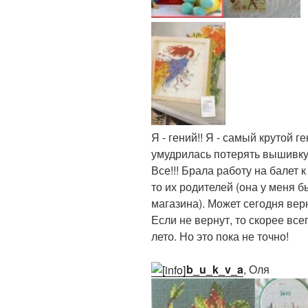
Я - гений!! Я - самый крутой г
умудрилась потерять вышивку.
Все!!! Брала работу на балет к
то их родителей (она у меня б
магазина). Может сегодня вер
Если не вернут, то скорее все
лето. Но это пока не точно!
b_u_k_v_a
, Оля