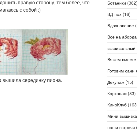
дошить правую сторону, тем более, что
Ботаники
(382
магаюсь с собой :)
ВД-пох
(16)
Вдохновение
(
Все на аборда
вышивальный 
Вяжем вместе
Готовим сани 
но вышила серединку пиона.
Декупаж
(15)
Картонаж
(83)
КиноКлуб
(163
Мини вышивка
наши встречи