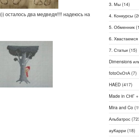
3. Мы
(14)
))) осталось два медведя!!!! надеюсь на
4. Конкурсы
(2
5. Обменник
(
6. Хвастаемся
7. Статьи
(15)
Dimensions ил
fotoОхОтА
(7)
HAED
(417)
Made in СНГ +
Mira and Co
(1
Альбатрос
(72
ауКарри
(18)