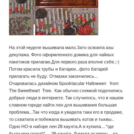
На этой неделе вышивала мало.Зато освоила азы
декупажа. Фото оформленного домика для чайных
пакетиков прилагаю.Для первого раза вполне себе.;-)
Потом красила трубы и батареи...фото батарей
прилагать не буду. Отмазки закончились...
Очаровалась дизайном Spooktacular Halloween from
The Sweetheart Tree. Как обычно схемкой поделились
добрые люди в интернете. Так случилось, что в нашем
славном городе найти лен для вышивания большая
проблема...Так что когда я увидела таки его в продаже,
то схватила и побежала вышивать котов и тыквы..
Одно НО-в наборе лен 28 каунта.А я купила....*где
были мои глаза!!* ....36 каунта. Думала ослепну....да