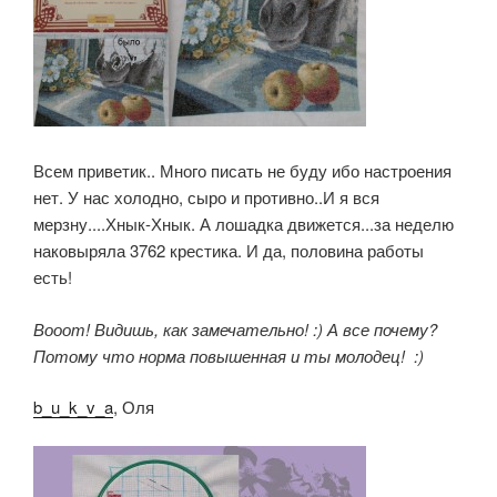
Всем приветик.. Много писать не буду ибо настроения
нет. У нас холодно, сыро и противно..И я вся
мерзну....Хнык-Хнык. А лошадка движется...за неделю
наковыряла 3762 крестика. И да, половина работы
есть!
Вооот! Видишь, как замечательно! :) А все почему?
Потому что норма повышенная и ты молодец! :)
b_u_k_v_a
, Оля