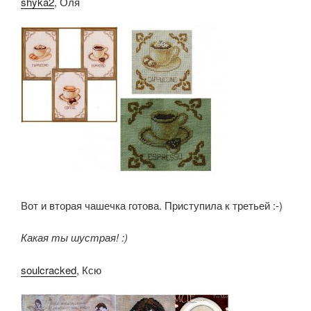
shyka2
, Оля
Вот и вторая чашечка готова. Приступила к третьей :-)
Какая ты шустрая! :)
soulcracked
, Ксю