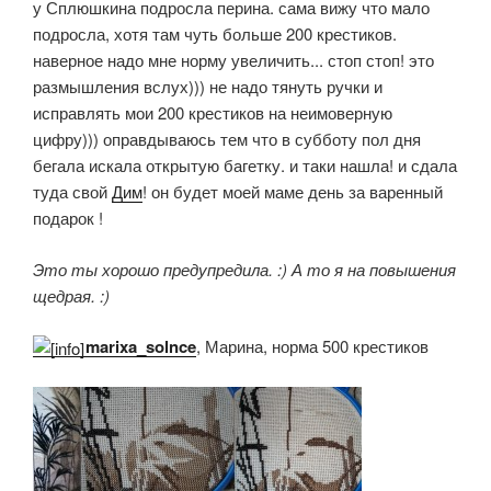
у Сплюшкина подросла перина. сама вижу что мало
подросла, хотя там чуть больше 200 крестиков.
наверное надо мне норму увеличить... стоп стоп! это
размышления вслух))) не надо тянуть ручки и
исправлять мои 200 крестиков на неимоверную
цифру))) оправдываюсь тем что в субботу пол дня
бегала искала открытую багетку. и таки нашла! и сдала
туда свой
Дим
! он будет моей маме день за варенный
подарок !
Это ты хорошо предупредила. :) А то я на повышения
щедрая. :)
marixa_solnce
, Марина, норма 500 крестиков