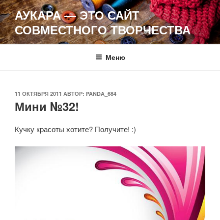
Перейти
АУКАРА — ЭТО САЙТ
к
СОВМЕСТНОГО ТВОРЧЕСТВА
содержимому
Меню
ОПУБЛИКОВАНО
11 ОКТЯБРЯ 2011
АВТОР:
PANDA_684
Мини №32!
Кучку красоты хотите? Получите! :)