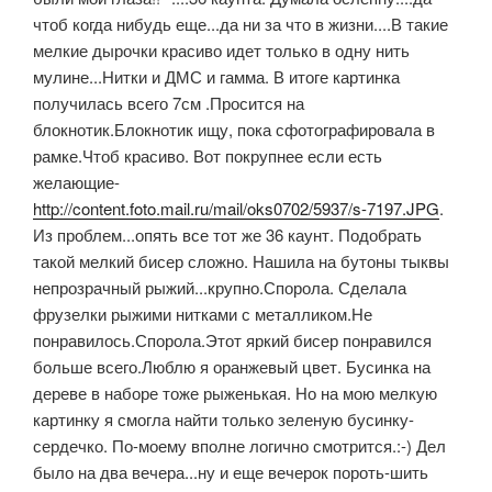
чтоб когда нибудь еще...да ни за что в жизни....В такие
мелкие дырочки красиво идет только в одну нить
мулине...Нитки и ДМС и гамма. В итоге картинка
получилась всего 7см .Просится на
блокнотик.Блокнотик ищу, пока сфотографировала в
рамке.Чтоб красиво. Вот покрупнее если есть
желающие-
http://content.foto.mail.ru/mail/oks0702/5937/s-7197.JPG
.
Из проблем...опять все тот же 36 каунт. Подобрать
такой мелкий бисер сложно. Нашила на бутоны тыквы
непрозрачный рыжий...крупно.Спорола. Сделала
фрузелки рыжими нитками с металликом.Не
понравилось.Спорола.Этот яркий бисер понравился
больше всего.Люблю я оранжевый цвет. Бусинка на
дереве в наборе тоже рыженькая. Но на мою мелкую
картинку я смогла найти только зеленую бусинку-
сердечко. По-моему вполне логично смотрится.:-) Дел
было на два вечера...ну и еще вечерок пороть-шить