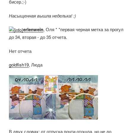
бисер.;-)
Насыщенная вышла неделька! :)
erlenwein
, Оля * *первая черная метка за прогул
до 34, вторая - до 35 отчета.
Нет отчета
goldfish19
, Люда
В двух словах: от отпуска почти отошла, но не до