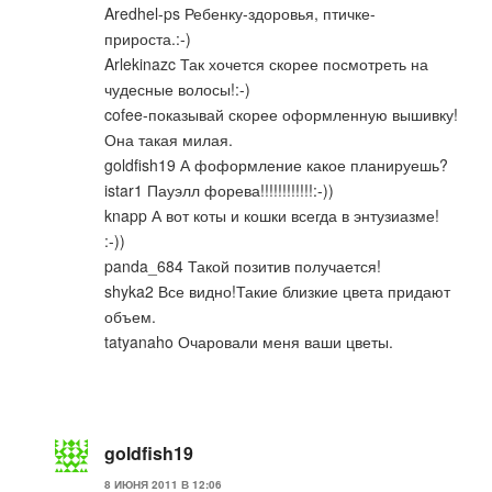
Aredhel-ps Ребенку-здоровья, птичке-
прироста.:-)
Arlekinazc Так хочется скорее посмотреть на
чудесные волосы!:-)
cofee-показывай скорее оформленную вышивку!
Она такая милая.
goldfish19 А фоформление какое планируешь?
istar1 Пауэлл форева!!!!!!!!!!!!:-))
knapp А вот коты и кошки всегда в энтузиазме!
:-))
panda_684 Такой позитив получается!
shyka2 Все видно!Такие близкие цвета придают
объем.
tatyanaho Очаровали меня ваши цветы.
goldfish19
8 ИЮНЯ 2011 В 12:06