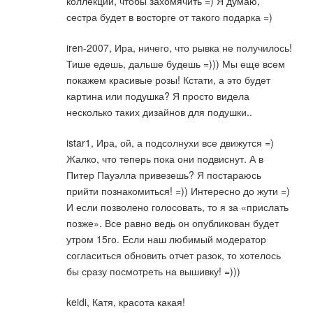
коллекции, чтобы захомячить =) Я думаю,
сестра будет в восторге от такого подарка =)
iren-2007, Ира, ничего, что рывка не получилось!
Тише едешь, дальше будешь =))) Мы еще всем
покажем красивые розы! Кстати, а это будет
картина или подушка? Я просто видела
несколько таких дизайнов для подушки..
istar1, Ира, ой, а подсолнухи все движутся =)
Жалко, что теперь пока они подвиснут. А в
Питер Пауэлла привезешь? Я постараюсь
прийти познакомиться! =)) Интересно до жути =)
И если позволено голосовать, то я за «прислать
позже». Все равно ведь он опубликован будет
утром 15го. Если наш любимый модератор
согласиться обновить отчет разок, то хотелось
бы сразу посмотреть на вышивку! =)))
keidi, Катя, красота какая!