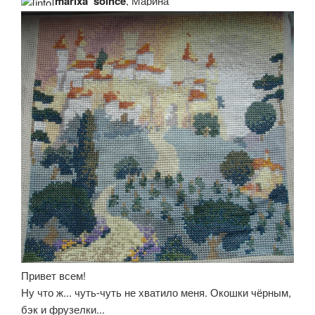
marixa_solnce
, Марина
Привет всем!
Ну что ж... чуть-чуть не хватило меня. Окошки чёрным,
бэк и фрузелки...