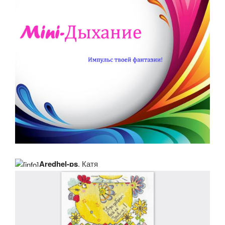
Aredhel-ps
, Катя