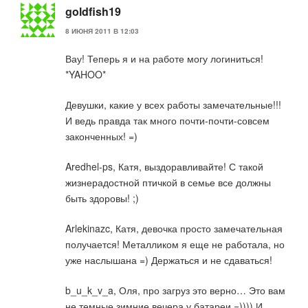
goldfish19
8 ИЮНЯ 2011 В 12:03
Вау! Теперь я и на работе могу логиниться!
*YAHOO*
Девушки, какие у всех работы замечательные!!!
И ведь правда так много почти-почти-совсем
законченных! =)
Aredhel-ps, Катя, выздоравливайте! С такой
жизнерадостной птичкой в семье все должны
быть здоровы! ;)
Arlekinazc, Катя, девочка просто замечательная
получается! Металликом я еще не работала, но
уже наслышана =) Держаться и не сдаваться!
b_u_k_v_a, Оля, про загруз это верно… Это вам
не темные зимние вечера у батареи =)))) И