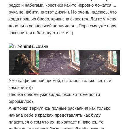
редко и набегами, крестики как-то неровно ложатся....
рука не набита на этот дизайн. Но очень надеюсь, что
когда пришью бисер, кривизна скроется. Латте у меня
довольно ровненький получился... Пора ему уже пару
закончить и в багетку отнести. :)
nimfs
, Диана
Уже на финишной прямой, осталось только сесть и
закончить)))
Песика совсем уже видно, окошко тоже почти
оформилось
А ниточки вернулись полные раскаяния как только
начала себе в красках представлять как буду
плакаться о том что их не хватает и наконец-то
доберусь до нового Дима, который всё никак не