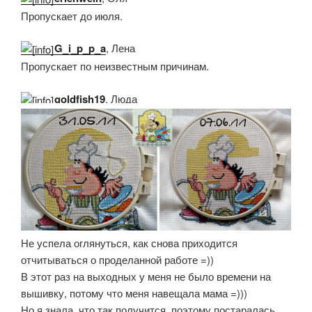
Пропускает до июля.
G_i_p_p_a
, Лена
Пропускает по неизвестным причинам.
goldfish19
, Люда
Не успела оглянуться, как снова приходится
отчитываться о проделанной работе =))
В этот раз на выходных у меня не было времени на
вышивку, потому что меня навещала мама =)))
Но я знала, что так получится, поэтому постаралась