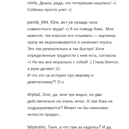
nimfs, Диана, рада, что потеряшки нашлись! =)
Собачка просто улет =)
panda_684, Юля, вот уж правда сила
совместного труда! =) А по поводу бэка.. Мне
кажется, так классно его отшивать — картинка
сразу же вырисовывается и начинает играть.
Это так увлекательно и так быстро! Хотя
определенные трудности с ним есть, согласна
=) Но мы все морально с тобой! ;) Глаза боятся,
а руки делают )))
И что это за история про веревку и
девятиэтажку?! О.о
shyka2, Оля, да, мне три видно, но два
действительно не очень четко. А там бэка не
подразумевается? Может он бы немножко
четкости придал..
tatyanaho, Таня, а что там за надпись? И да,