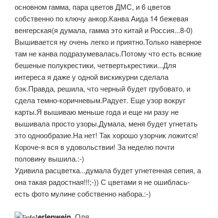
основном гамма, пара цветов ДМС, и 6 цветов
собственно по ключу анкор.Канва Аида 14 бежевая
венгерская(я думала, гамма это китай и Россия...8-0)
Вышивается ну очень легко и приятно.Только наверное
там не канва подразумевалась.Потому что есть всякие
бешеные полукрестики, четвертькрестики...Для
интереса я даже у одной вискикурни сделала
бэк.Правда, решила, что черный будет грубовато, и
сдела темно-коричневым.Радует. Еще узор вокруг
карты.Я вышиваю меньше года и еще ни разу не
вышивала просто узоры.Думала, меня будет угнетать
это однообразие.На нет! Так хорошо узорчик ложится!
Короче-я вся в удовольствии! За неделю почти
половину вышила.:-)
Удивила расцветка...думала будет угнетенная сепия, а
она такая радостная!!!;-)) С цветами я не ошиблась-
есть фото мулине собственно набора.:-)
erlenwein
, Оля