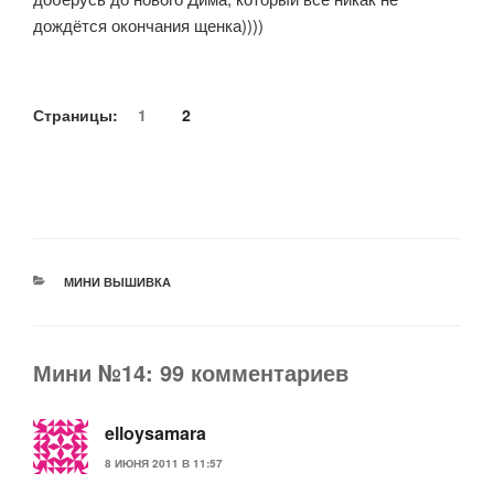
дождётся окончания щенка))))
Страницы:
1
2
РУБРИКИ
МИНИ ВЫШИВКА
Мини №14: 99 комментариев
elloysamara
8 ИЮНЯ 2011 В 11:57