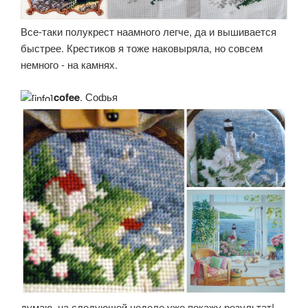
Все-таки полукрест наамного легче, да и вышивается
быстрее. Крестиков я тоже наковыряла, но совсем
немного - на камнях.
cofee
, Софья
думаю, на следующей неделе уже покажу результат!