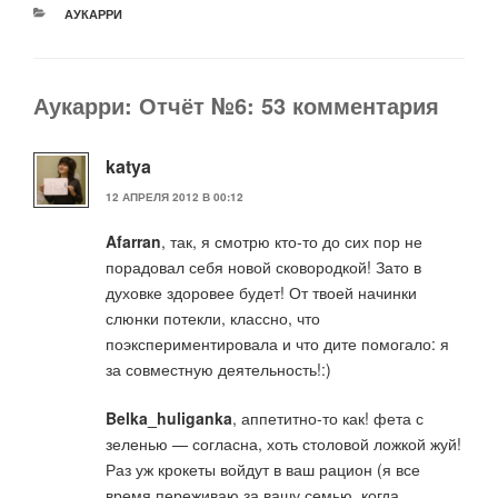
РУБРИКИ
АУКАРРИ
Аукарри: Отчёт №6: 53 комментария
katya
12 АПРЕЛЯ 2012 В 00:12
Afarran
, так, я смотрю кто-то до сих пор не
порадовал себя новой сковородкой! Зато в
духовке здоровее будет! От твоей начинки
слюнки потекли, классно, что
поэкспериментировала и что дите помогало: я
за совместную деятельность!:)
Belka_huliganka
, аппетитно-то как! фета с
зеленью — согласна, хоть столовой ложкой жуй!
Раз уж крокеты войдут в ваш рацион (я все
время переживаю за вашу семью, когда