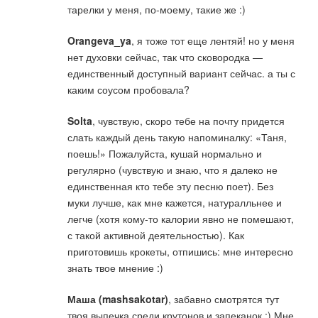
тарелки у меня, по-моему, такие же :)
Orangeva_ya
, я тоже тот еще лентяй! но у меня
нет духовки сейчас, так что сковородка —
единственный доступный вариант сейчас. а ты с
каким соусом пробовала?
Solta
, чувствую, скоро тебе на почту придется
слать каждый день такую напоминалку: «Таня,
поешь!» Пожалуйста, кушай нормально и
регулярно (чувствую и знаю, что я далеко не
единственная кто тебе эту песню поет). Без
муки лучше, как мне кажется, натуралльнее и
легче (хотя кому-то калории явно не помешают,
с такой активной деятельностью). Как
приготовишь крокеты, отпишись: мне интересно
знать твое мнение :)
Маша (mashsakotar)
, забавно смотрятся тут
твоя выпечка среди крутонов и запеканок :) Мне