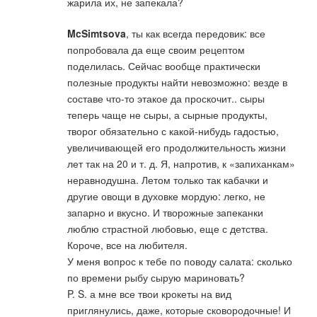
жарила их, не запекала?
McSimtsova
, ты как всегда передовик: все
попробовала да еще своим рецептом
поделилась. Сейчас вообще практически
полезные продукты найти невозможно: везде в
составе что-то этакое да проскочит.. сыры
теперь чаще не сыры, а сырные продукты,
творог обязательно с какой-нибудь гадостью,
увеличивающей его продолжительность жизни
лет так на 20 и т. д. Я, напротив, к «запиханкам»
неравнодушна. Летом только так кабачки и
другие овощи в духовке мордую: легко, не
запарно и вкусно. И творожные запеканки
люблю страстной любовью, еще с детства.
Короче, все на любителя.
У меня вопрос к тебе по поводу салата: сколько
по времени рыбу сырую мариновать?
P. S. а мне все твои крокеты на вид
приглянулись, даже, которые сковородочные! И