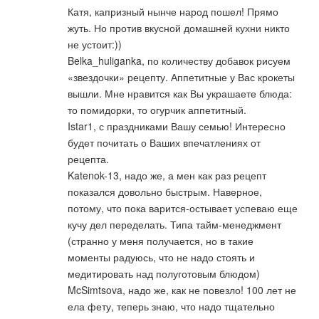
Катя, капризный нынче народ пошел! Прямо
жуть. Но против вкусной домашней кухни никто
не устоит:))
Belka_huliganka, по количеству добавок рисуем
«звездочки» рецепту. Аппетитные у Вас крокеты
вышли. Мне нравится как Вы украшаете блюда:
то помидорки, то огурчик аппетитный.
Istar1, с праздниками Вашу семью! Интересно
будет почитать о Ваших впечатлениях от
рецепта.
Katenok-13, надо же, а мен как раз рецепт
показался довольно быстрым. Наверное,
потому, что пока варится-остывает успеваю еще
кучу дел переделать. Типа тайм-менеджмент
(странно у меня получается, но в такие
моменты радуюсь, что не надо стоять и
медитировать над полуготовым блюдом)
McSimtsova, надо же, как не повезло! 100 лет не
ела фету, теперь знаю, что надо тщательно