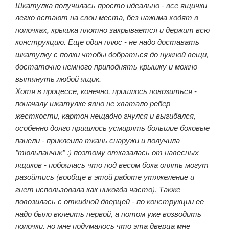
Шкатулка получилась просто идеально - все ящички
легко встают на свои места, без нажима ходят в
полочках, крышка плотно закрывается и держит всю
конструкцию. Еще один плюс - не надо доставать
шкатулку с полки чтобы добраться до нужной вещи,
достаточно немного приподнять крышку и можно
вытянуть любой ящик.
Хотя в процессе, конечно, пришлось повозиться -
поначалу шкатулке явно не хватало ребер
жесткости, картон нещадно гнулся и выгибался,
особенно долго пришлось усмирять большие боковые
панели - приклеила ткань снаружи и получила
"тюльпанчик" :) поэтому отказалась от навесных
ящиков - побоялась что под весом бока опять могут
разойтись (вообще в этой работе утяжеление и
гнет использовала как никогда часто). Также
повозилась с откидной дверцей - по конструкции ее
надо было вклеить первой, а потом уже возводить
полочки, но мне подумалось что эта дверца мне