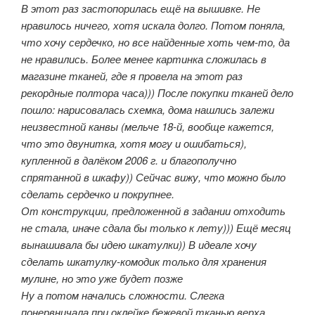
В этот раз застопорилась ещё на вышивке. Не
нравилось ничего, хотя искала долго. Потом поняла,
что хочу сердечко, но все найденные хоть чем-то, да
не нравились. Более менее картинка сложилась в
магазине тканей, где я провела на этот раз
рекордные полтора часа))) После покупки тканей дело
пошло: нарисовалась схемка, дома нашлись залежи
неизвестной канвы (мельче 18-й, вообще кажется,
что это двунитка, хотя могу и ошибаться),
купленной в далёком 2006 г. и благополучно
спрятанной в шкафу)) Сейчас вижу, что можно было
сделать сердечко и покрупнее.
От конструкции, предложенной в задании отходить
не стала, иначе сдала бы только к лету))) Ещё месяц
вынашивала бы идею шкатулки)) В идеале хочу
сделать шкатулку-комодик только для хранения
мулине, но это уже будет позже
Ну а потом начались сложности. Слегка
понервничала при оклейке бежевой тканью верха