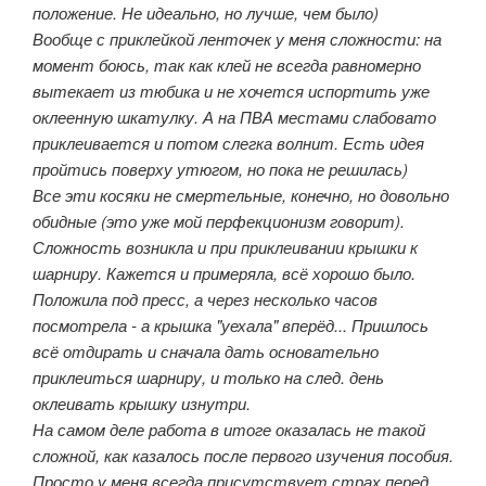
положение. Не идеально, но лучше, чем было)
Вообще с приклейкой ленточек у меня сложности: на
момент боюсь, так как клей не всегда равномерно
вытекает из тюбика и не хочется испортить уже
оклеенную шкатулку. А на ПВА местами слабовато
приклеивается и потом слегка волнит. Есть идея
пройтись поверху утюгом, но пока не решилась)
Все эти косяки не смертельные, конечно, но довольно
обидные (это уже мой перфекционизм говорит).
Сложность возникла и при приклеивании крышки к
шарниру. Кажется и примеряла, всё хорошо было.
Положила под пресс, а через несколько часов
посмотрела - а крышка "уехала" вперёд... Пришлось
всё отдирать и сначала дать основательно
приклеиться шарниру, и только на след. день
оклеивать крышку изнутри.
На самом деле работа в итоге оказалась не такой
сложной, как казалось после первого изучения пособия.
Просто у меня всегда присутствует страх перед