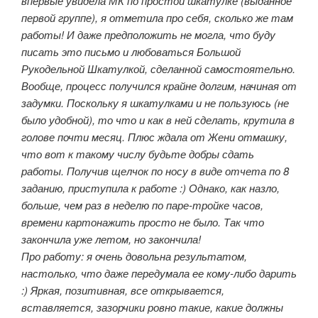
впервые увидела МК по простой шкатулке (выданное
первой группе), я отметила про себя, сколько же там
работы! И даже предположить не могла, что буду
писать это письмо и любоваться Большой
Рукодельной Шкатулкой, сделанной самостоятельно.
Вообще, процесс получился крайне долгим, начиная от
задумки. Поскольку я шкатулками и не пользуюсь (не
было удобной), то что и как в ней сделать, крутила в
голове почти месяц. Плюс ждала от Жени отмашку,
что вот к такому числу будьте добры сдать
работы. Получив щелчок по носу в виде отчета по 8
заданию, приступила к работе :) Однако, как назло,
больше, чем раз в неделю по паре-тройке часов,
времени картонажить просто не было. Так что
закончила уже летом, но закончила!
Про работу: я очень довольна результатом,
настолько, что даже передумала ее кому-либо дарить
:) Яркая, позитивная, все открывается,
вставляется, зазорчики ровно такие, какие должны