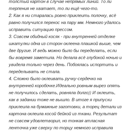
толстый картон в случае непрямых линий. То ли
терпения не хватает, то ли ещё чего-то.
2. Как я ни старалась ровно приклеить полочку, всё
равно получился перекос на пару мм. Немного удалось
исправить ситуацию прессом.
3. Совсем обидный косяк - при внутренней отделке
шкатулки одна из сторон оклеена плашкой выше, чем
две другие. И ведь можно было бы переделать, если
бы вовремя заметила. Но делала всё глубокой ночью и
увидела только через день. Побоялась испортить и
переделывать не стала.
4. Сложно было оклеивать ручку-сердечко на
внутренней коробочке.Идеально ровным вырез опять
не получилось сделать, ровняла долго)) И оклеить,
как в задании тоже не вышло. В итоге я припуски
приклеила на бумажные заготовки, а торец детали из
картона оклеила косой бейкой из ткани. Результат
не совсем удовлетворил, но тонкая атласная
ленточка уже сверху по торцу немного исправила