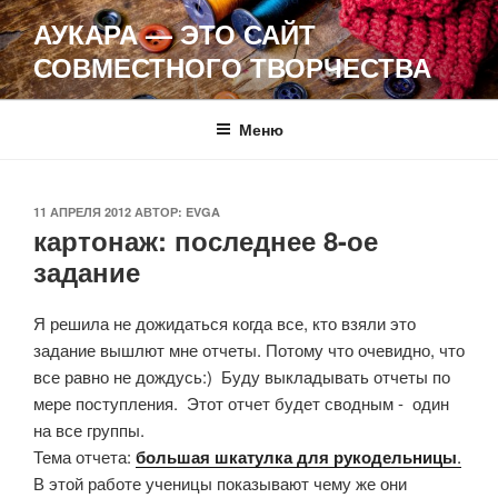
Перейти
АУКАРА — ЭТО САЙТ
к
СОВМЕСТНОГО ТВОРЧЕСТВА
содержимому
Меню
ОПУБЛИКОВАНО
11 АПРЕЛЯ 2012
АВТОР:
EVGA
картонаж: последнее 8-ое
задание
Я решила не дожидаться когда все, кто взяли это
задание вышлют мне отчеты. Потому что очевидно, что
все равно не дождусь:) Буду выкладывать отчеты по
мере поступления. Этот отчет будет сводным - один
на все группы.
Тема отчета:
большая шкатулка для рукодельницы
.
В этой работе ученицы показывают чему же они