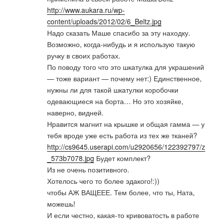
http://www.aukara.ru/wp-
content/uploads/2012/02/6_Beltz.jpg
Надо сказать Маше спасибо за эту находку.
Возможно, когда-нибудь и я использую такую
ручку в своих работах.
По поводу того что это шкатулка для украшений
— тоже вариант — почему нет:) Единственное,
нужны ли для такой шкатулки коробочки
одевающиеся на борта… Но это хозяйке,
наверно, видней.
Нравится магнит на крышке и общая гамма — у
тебя вроде уже есть работа из тех же тканей?
http://cs9645.userapi.com/u2920656/122392797/z
_573b7078.jpg
Будет комплект?
Из не очень позитивного.
Хотелось чего то более эдакого!:))
чтобы АЖ ВАЩЕЕЕ. Тем более, что ты, Ната,
можешь!
И если честно, какая-то кривоватость в работе