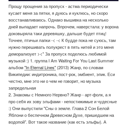
Прощу прощения за пропуск - астма периодически
кусает меня за пятки, я дуюсь и куклюсь, но скоро
восстанавливаюсь. Однако вышивка на несколько
дней выпадает напрочь. Впрочем, наверстала: у ворона
доковыряла таки деревяшку, дальше будет птиц!
Точнее, птичьи лапки -< -< К будде пока не суюсь, там
нужно перешивать полукрест в пять нитей и это меня
деморализует ><" За пропуск поделюсь любимой
музыкой :) 1. группа I Am Waiting For You Last Summer
альбом
"In Eternal Lines"
(2013) Жанр, по словам
Википедии: индитроника, пост-рок, эмбиент, эпик. Еси
честно, мне это ни о чем не говорит, но музыка
запредельная
2. Знакомы с Немного Нервно? Жанр - арт-фолк, а я
про себя их зову эльфами - непостижимые и чудесные
:) Они выпустили "Сны о земле. Глава 2 Сон Белой
Яблони о беспечном Древесном Духе, пришедшем на
водопой". Вот такое название (как есть эльфы). А