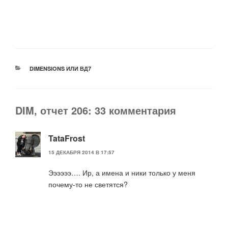
РУБРИКИ
DIMENSIONS ИЛИ ВД7
DIM, отчет 206: 33 комментария
TataFrost
15 ДЕКАБРЯ 2014 В 17:57
Ээээээ…. Ир, а имена и ники только у меня
почему-то не светятся?