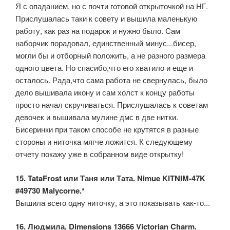
Я с опаданием, но с почти готовой открыточкой на НГ.
Прислушалась таки к совету и вышила маленькую
работу, как раз на подарок и нужно было. Сам
наборчик порадовал, единственный минус...бисер,
могли бы и отборный положить, а не разного размера
одного цвета. Но спасибо,что его хватило и еще и
осталось. Рада,что сама работа не свернулась, было
дело вышивала икону и сам холст к концу работы
просто начал скручиваться. Прислушалась к советам
девочек и вышивала мулине дмс в две нитки.
Бисеринки при таком способе не крутятся в разные
стороны и ниточка мягче ложится. К следующему
отчету покажу уже в собранном виде открытку!
15. TataFrost или Таня или Тата. Nimue KITNIM-47K
#49730 Malycorne.*
Вышила всего одну ниточку, а это показывать как-то...
16. Людмила. Dimensions 13666 Victorian Charm.