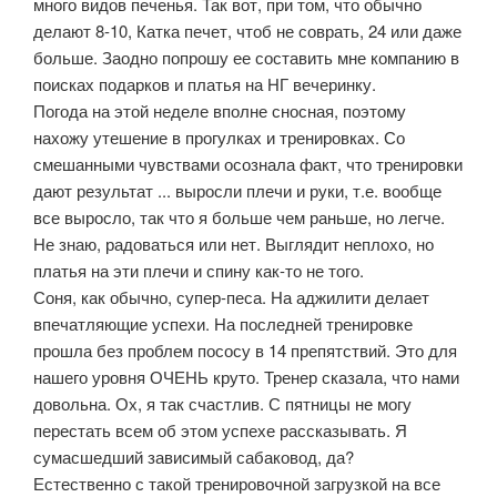
много видов печенья. Так вот, при том, что обычно
делают 8-10, Катка печет, чтоб не соврать, 24 или даже
больше. Заодно попрошу ее составить мне компанию в
поисках подарков и платья на НГ вечеринку.
Погода на этой неделе вполне сносная, поэтому
нахожу утешение в прогулках и тренировках. Со
смешанными чувствами осознала факт, что тренировки
дают результат ... выросли плечи и руки, т.е. вообще
все выросло, так что я больше чем раньше, но легче.
Не знаю, радоваться или нет. Выглядит неплохо, но
платья на эти плечи и спину как-то не того.
Соня, как обычно, супер-песа. На аджилити делает
впечатляющие успехи. На последней тренировке
прошла без проблем пососу в 14 препятствий. Это для
нашего уровня ОЧЕНЬ круто. Тренер сказала, что нами
довольна. Ох, я так счастлив. С пятницы не могу
перестать всем об этом успехе рассказывать. Я
сумасшедший зависимый сабаковод, да?
Естественно с такой тренировочной загрузкой на все