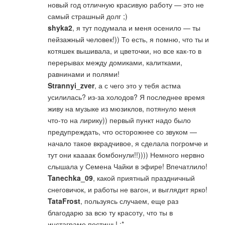
новый год отличную красивую работу — это не
самый страшный долг ;)
shyka2
, я тут подумала и меня осенило — ты
пейзажный человек!)) То есть, я помню, что ты и
котяшек вышивала, и цветочки, но все как-то в
перерывах между домиками, калитками,
равнинами и полями!
Strannyi_zver
, а с чего это у тебя астма
усилилась? из-за холодов? Я последнее время
живу на музыке из мюзиклов, потянуло меня
что-то на лирику)) первый пункт надо было
предупреждать, что осторожнее со звуком —
начало такое вкрадчивое, я сделала погромче и
тут они каааак бомбонули!!)))) Немного нервно
слышала у Семена Чайки в эфире! Впечатлило!
Tanechka_09
, какой приятный праздничный
снеговичок, и работы не вагон, и выглядит ярко!
TataFrost
, пользуясь случаем, еще раз
благодарю за всю ту красоту, что ты в
инстаграме постишь! :*