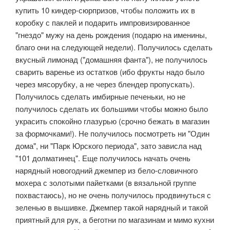
купить 10 киндер-сюрпризов, чтобы положить их в
коробку с паклей и подарить импровизированное
"гнездо" мужу на день рождения (подарю на именины,
благо они на следующей недели). Получилось сделать
вкусный лимонад ("домашняя фанта"), не получилось
сварить варенье из остатков (ибо фрукты надо было
через мясорубку, а не через блендер пропускать).
Получилось сделать имбирные печеньки, но не
получилось сделать их большими чтобы можно было
украсить спокойно глазурью (срочно бежать в магазин
за формочками!). Не получилось посмотреть ни "Один
дома", ни "Парк Юрского периода", зато зависла над
"101 долматинец". Еще получилось начать очень
нарядный новогодний джемпер из бело-словичного
мохера с золотыми пайетками (в вязальной группе
похвастаюсь), но не очень получилось продвинуться с
зеленью в вышивке. Джемпер такой нарядный и такой
приятный для рук, а беготни по магазинам и мимо кухни