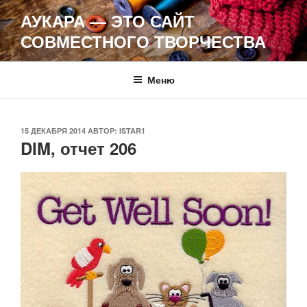
Перейти
АУКАРА — ЭТО САЙТ
к
СОВМЕСТНОГО ТВОРЧЕСТВА
содержимому
Меню
ОПУБЛИКОВАНО
15 ДЕКАБРЯ 2014
АВТОР:
ISTAR1
DIM, отчет 206