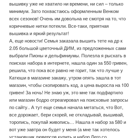
вышивку уже не хватило ни времени, ни сил – только
минимум. Зато похвастаюсь оформленным Венком
всех сезонов! Очень им довольна не смотря на то, что
коричневые нитки потекли. Все-таки, приятная
вышивка и яркий результат!
А, еще новости! Семья заказала вышить тете на др к
2.05 большой цветочный ДИМ, из предложенных сами
выбрали Пионы и дельфиниумы. Полезла я рыскать в
поисках набора в интернете, нашла один за 550 гривен,
решила, что пока все равно не горит, так что лучше у
Катюши в магазине закажу, утром опять зашла в тот
магазин, чтобы скопировать код, а цена выросла на 100
гривен! За ночь! Не знаю уж, это мне так подфартило
или магазин бодро отреагировал на поисковые запросы
по сайту.. А тут еще семья начала метаться, что Вот,
все дорожает, бери скорей, не откладывай, вышивай,
торопись, покупай живопись… Нашла я набор за 580 и
вот уже завтра он будет у меня (а мне так хотелось
установщик люверсов купить и набор Лего со