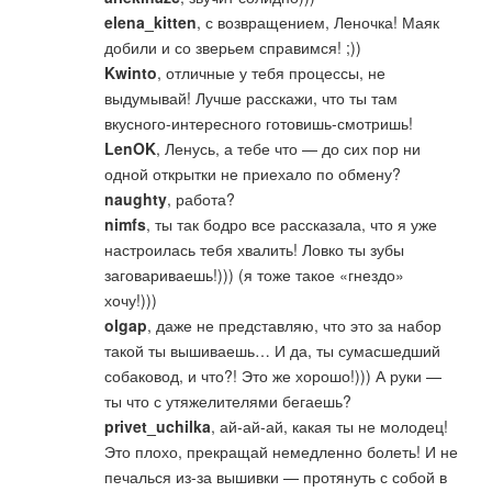
elena_kitten
, с возвращением, Леночка! Маяк
добили и со зверьем справимся! ;))
Kwinto
, отличные у тебя процессы, не
выдумывай! Лучше расскажи, что ты там
вкусного-интересного готовишь-смотришь!
LenOK
, Ленусь, а тебе что — до сих пор ни
одной открытки не приехало по обмену?
naughty
, работа?
nimfs
, ты так бодро все рассказала, что я уже
настроилась тебя хвалить! Ловко ты зубы
заговариваешь!))) (я тоже такое «гнездо»
хочу!)))
olgap
, даже не представляю, что это за набор
такой ты вышиваешь… И да, ты сумасшедший
собаковод, и что?! Это же хорошо!))) А руки —
ты что с утяжелителями бегаешь?
privet_uchilka
, ай-ай-ай, какая ты не молодец!
Это плохо, прекращай немедленно болеть! И не
печалься из-за вышивки — протянуть с собой в