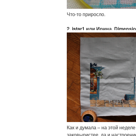
Что-то приросло.
2.
istar1
или Ирина. Dimension
Как и думала – на этой недел
заковыристее, да и настроен