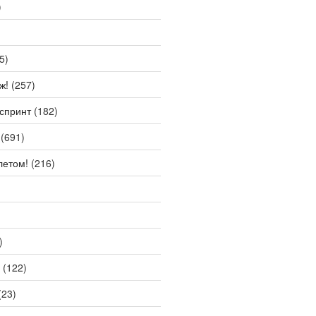
)
5)
ж!
(257)
спринт
(182)
(691)
летом!
(216)
)
(122)
(23)