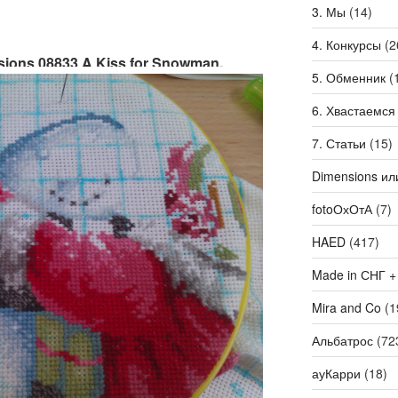
3. Мы
(14)
4. Конкурсы
(2
nsions 08833 A Kiss for Snowman.
5. Обменник
(
6. Хвастаемся
7. Статьи
(15)
Dimensions ил
fotoОхОтА
(7)
HAED
(417)
Made in СНГ +
Mira and Co
(1
Альбатрос
(72
ауКарри
(18)