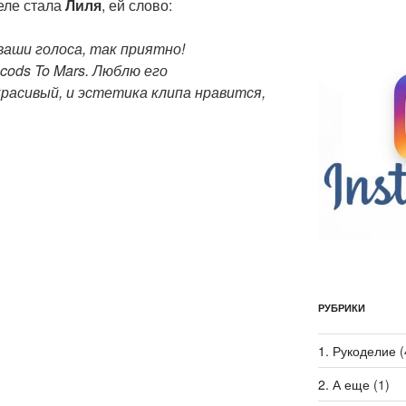
еле стала
Лиля
, ей слово:
 ваши голоса, так приятно!
cods To Mars. Люблю его
расивый, и эстетика клипа нравится,
РУБРИКИ
1. Рукоделие
(
2. А еще
(1)