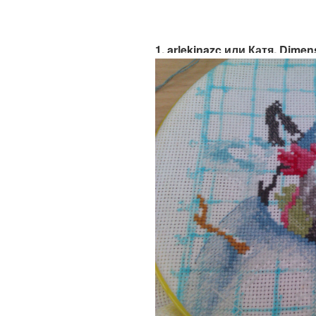
1. arlekinazc или Катя. Dime