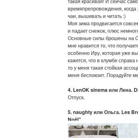
такая красивая! И сейчас са
времяпрепровождения, когда х
чаи, вышивать и читать :)
Моя зима продвигается совсем 
и падает снежок, плюс немного
Основные силы брошены на Co
мне нравится то, что получает
особенно Иру, которая уже вы
кажется, что в клумбе справа 
то у меня такая стойкая ассоц
меня беспокоит. Порадуйте м
4. LenOK sinema или Лена. D
Отпуск.
5. naughty или Ольга. Les B
Noël".