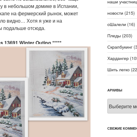
наши участни
ву в небольшом домике в Испании,
новости
(215)
икапе на фермерский рынок, может
ло видно… Хотя я уже и на
оШалели
(16)
ы подальше отсюда.
Пледы
(203)
 13691 Winter Outing.*****
Скрапбукинг
(3
Хардангер
(10
Шить легко
(22
АРХИВЫ
Архивы
СВЕЖИЕ КОММЕ