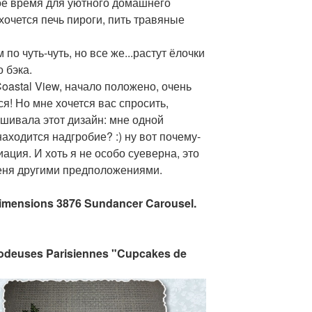
мое время для уютного домашнего
очется печь пироги, пить травяные
по чуть-чуть, но все же...растут ёлочки
 бэка.
astal View, начало положено, очень
ся! Но мне хочется вас спросить,
шивала этот дизайн: мне одной
находится надгробие? :) ну вот почему-
иация. И хоть я не особо суеверна, это
еня другими предположениями.
imensions 3876 Sundancer Carousel.
rodeuses Parisiennes "Cupcakes de