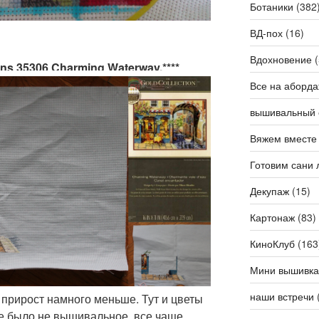
Ботаники
(382
ВД-пох
(16)
Вдохновение
(
s 35306 Charming Waterway.****
Все на аборда
вышивальный 
Вяжем вместе
Готовим сани 
Декупаж
(15)
Картонаж
(83)
КиноКлуб
(163
Мини вышивка
наши встречи
е прирост намного меньше. Тут и цветы
ие было не вышивальное, все чаще