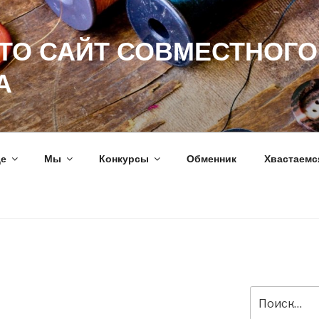
ЭТО САЙТ СОВМЕСТНОГО
А
ще
Мы
Конкурсы
Обменник
Хвастаемс
Искать: