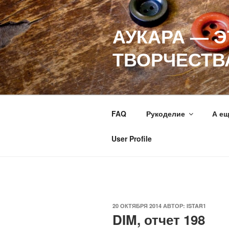
Перейти
к
АУКАРА — 
содержимому
ТВОРЧЕСТВ
FAQ
Рукоделие
А е
User Profile
ОПУБЛИКОВАНО
20 ОКТЯБРЯ 2014
АВТОР:
ISTAR1
DIM, отчет 198