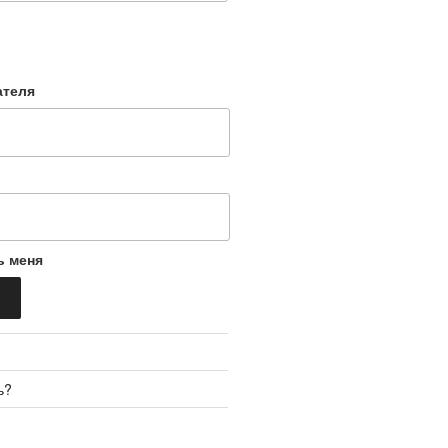
ателя
ь меня
ь?