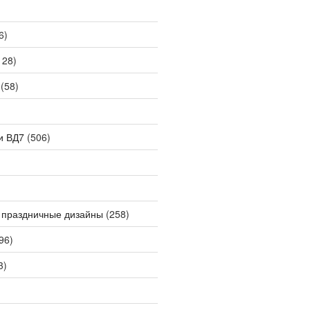
6)
128)
(58)
и ВД7
(506)
 праздничные дизайны
(258)
96)
3)