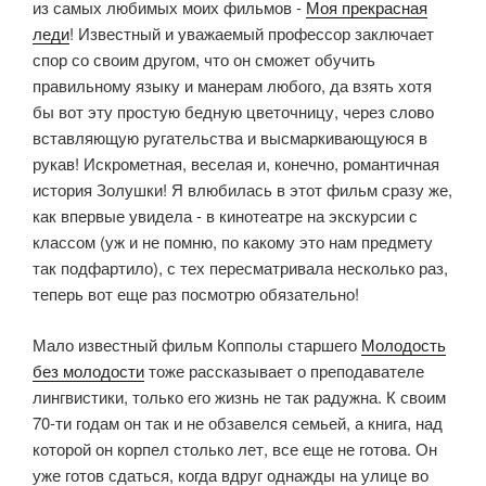
из самых любимых моих фильмов -
Моя прекрасная
леди
! Известный и уважаемый профессор заключает
спор со своим другом, что он сможет обучить
правильному языку и манерам любого, да взять хотя
бы вот эту простую бедную цветочницу, через слово
вставляющую ругательства и высмаркивающуюся в
рукав! Искрометная, веселая и, конечно, романтичная
история Золушки! Я влюбилась в этот фильм сразу же,
как впервые увидела - в кинотеатре на экскурсии с
классом (уж и не помню, по какому это нам предмету
так подфартило), с тех пересматривала несколько раз,
теперь вот еще раз посмотрю обязательно!
Мало известный фильм Копполы старшего
Молодость
без молодости
тоже рассказывает о преподавателе
лингвистики, только его жизнь не так радужна. К своим
70-ти годам он так и не обзавелся семьей, а книга, над
которой он корпел столько лет, все еще не готова. Он
уже готов сдаться, когда вдруг однажды на улице во