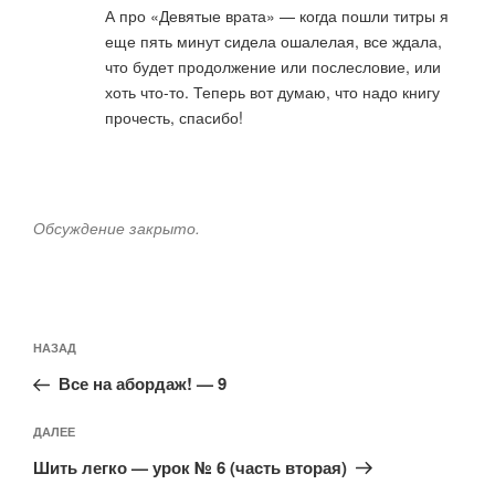
А про «Девятые врата» — когда пошли титры я
еще пять минут сидела ошалелая, все ждала,
что будет продолжение или послесловие, или
хоть что-то. Теперь вот думаю, что надо книгу
прочесть, спасибо!
Обсуждение закрыто.
Навигация
Предыдущая
НАЗАД
по
запись:
записям
Все на абордаж! — 9
Следующая
ДАЛЕЕ
запись
Шить легко — урок № 6 (часть вторая)