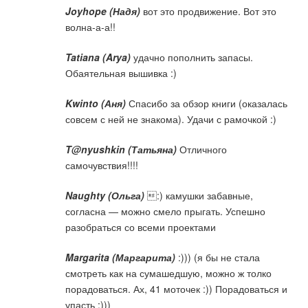
Joyhope (Надя)
вот это продвижение. Вот это
волна-а-а!!
Tatiana (Arya)
удачно пополнить запасы.
Обаятельная вышивка :)
Kwinto (Аня)
Спасибо за обзор книги (оказалась
совсем с ней не знакома). Удачи с рамочкой :)
T@nyushkin (Татьяна)
Отличного
самочувствия!!!!
Naughty (Ольга)
:) камушки забавные,
согласна — можно смело прыгать. Успешно
разобраться со всеми проектами
Margarita (Маргарита)
:))) (я бы не стала
смотреть как на сумашедшую, можно ж толко
порадоваться. Ах, 41 моточек :)) Порадоваться и
упасть :)))