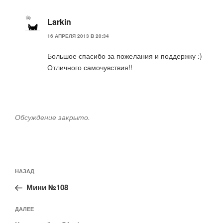
Larkin
16 АПРЕЛЯ 2013 В 20:34
Большое спасибо за пожелания и поддержку :)
Отличного самочувствия!!
Обсуждение закрыто.
Навигация
Предыдущая
НАЗАД
по
запись:
записям
Мини №108
Следующая
ДАЛЕЕ
запись