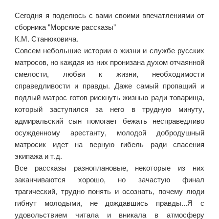
Сегодня я поделюсь с вами своими впечатлениями от
сборника "Морские рассказы"
К.М. Станюковича.
Совсем небольшие истории о жизни и службе русских
матросов, но каждая из них пронизана духом отчаянной
смелости, любви к жизни, необходимости
справедливости и правды. Даже самый пропащий и
подлый матрос готов рискнуть жизнью ради товарища,
который заступился за него в трудную минуту,
адмиральский сын помогает бежать несправедливо
осужденному арестанту, молодой добродушный
матросик идет на верную гибель ради спасения
экипажа и т.д.
Все рассказы разноплановые, некоторые из них
заканчиваются хорошо, но зачастую финал
трагический, трудно понять и осознать, почему люди
гибнут молодыми, не дождавшись правды...Я с
удовольствием читала и вникала в атмосферу