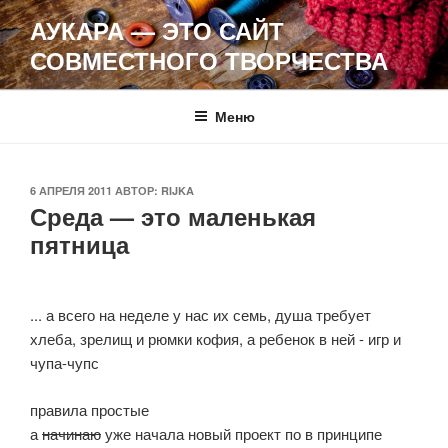
Перейти
АУКАРА — ЭТО САЙТ
к
СОВМЕСТНОГО ТВОРЧЕСТВА
содержимому
Меню
ОПУБЛИКОВАНО
6 АПРЕЛЯ 2011
АВТОР:
RIJKA
Среда — это маленькая
пятница
... а всего на неделе у нас их семь, душа требует
хлеба, зрелищ и рюмки кофия, а ребенок в ней - игр и
чупа-чупс
правила простые
а
начинаю
уже начала новый проект по в принципе