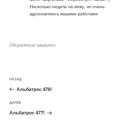
Несколько недель не вяжу, но очень
вдохновляюсь вашими работами
Обсуждение закрыто.
Навигация
Предыдущая
НАЗАД
по
запись:
записям
Альбатрос 476!
Следующая
ДАЛЕЕ
запись
Альбатрос 477!