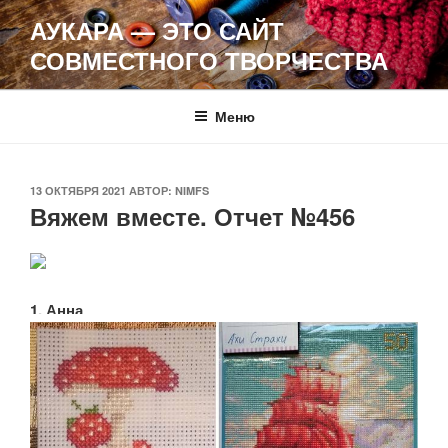
Перейти
АУКАРА — ЭТО САЙТ
к
СОВМЕСТНОГО ТВОРЧЕСТВА
содержимому
Меню
ОПУБЛИКОВАНО
13 ОКТЯБРЯ 2021
АВТОР:
NIMFS
Вяжем вместе. Отчет №456
1. Анна