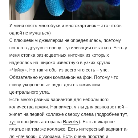
У меня опять многобукв и многокартинок – это чтобы
одной не мучаться)
С плюшевым джемпером не определилась, поэтому
пошла в другую сторону – утилизации остатков. Есть у
меня стопка разноцветных ниточек из которых
надеялась на широко известную в узких кругах
«Чайку». Но так чтобы из всего что есть – упс.
Обязательно нужен компаньон на фон. Потому что
снизу укороченные ряды для сглаживания
центрального угла.
Есть много разных вариантов для небольшого
количества пряжи. Например, углы для разноцветной –
жилет на первой коллаже сверху слева (подробнее
тут
,
тут
и профиль автора на
Ravelry
). Есть шикарное
платье на том же коллаже. Есть интересный вариант а-
ля «пэчворк» с узорами. Есть очень простая и