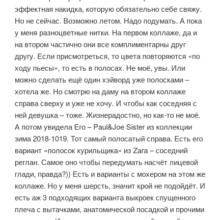
эффектная накидка, которую обязательно себе свяжу.
Но не сейчас. Возможно летом. Надо подумать. А пока
у меня разноцветные нитки. На первом коллаже, да и
на втором частично они все комплиментарны друг
другу. Если присмотреться, то цвета повторяются «по
ходу пьесы», то есть в полосах. Не моё, увы. Или
можно сделать ещё один хэйворд уже полосками –
хотела же. Но смотрю на даму на втором коллаже
справа сверху и уже не хочу. И чтобы как соседняя с
ней девушка – тоже. Жизнерадостно, но как-то не моё.
А потом увидела Его – Paul&Joe Sister из коллекции
зима 2018-1019. Тот самый полосатый справа. Есть его
вариант «полосок курильщика» из Zara – соседний
реглан. Самое оно чтобы передумать насчёт лицевой
глади, правда?)) Есть и варианты с мохером на этом же
коллаже. Но у меня шерсть, значит крой не подойдёт. И
есть аж 3 подходящих варианта выкроек спущенного
плеча с вытачками, анатомической посадкой и прочими