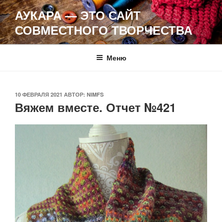
Перейти
АУКАРА — ЭТО САЙТ
к
СОВМЕСТНОГО ТВОРЧЕСТВА
содержимому
Меню
ОПУБЛИКОВАНО
10 ФЕВРАЛЯ 2021
АВТОР:
NIMFS
Вяжем вместе. Отчет №421