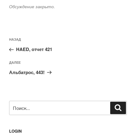
Обсуждение закрыто.
Навигация
Предыдущая
НАЗАД
по
запись:
записям
HAED, отчет 421
Следующая
ДАЛЕЕ
запись
Альбатрос, 443!
Искать:
Поиск
LOGIN