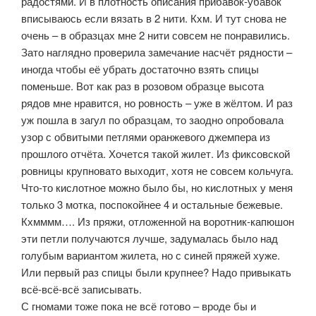
радостями. И в плотность описания прибавок-убавок
вписываюсь если вязать в 2 нити. Кхм. И тут снова не
очень – в образцах мне 2 нити совсем не понравились.
Зато наглядно проверила замечание насчёт рядности –
иногда чтобы её убрать достаточно взять спицы
поменьше. Вот как раз в розовом образце высота
рядов мне нравится, но ровность – уже в жёлтом. И раз
уж пошла в загул по образцам, то заодно опробовала
узор с обвитыми петлями оранжевого джемпера из
прошлого отчёта. Хочется такой жилет. Из фиксовской
ровницы крупновато выходит, хотя не совсем кольчуга.
Что-то кислотное можно было бы, но кислотных у меня
только 3 мотка, поспокойнее 4 и остальные бежевые.
Кхмммм…. Из пряжи, отложенной на воротник-капюшон
эти петли получаются лучше, задумалась было над
голубым вариантом жилета, но с синей пряжей хуже.
Или первый раз спицы были крупнее? Надо привыкать
всё-всё-всё записывать.
С гномами тоже пока не всё готово – вроде бы и