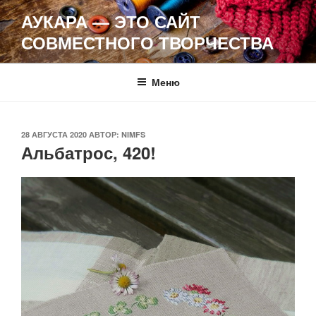
Перейти
АУКАРА — ЭТО САЙТ
к
СОВМЕСТНОГО ТВОРЧЕСТВА
содержимому
Меню
ОПУБЛИКОВАНО
28 АВГУСТА 2020
АВТОР:
NIMFS
Альбатрос, 420!