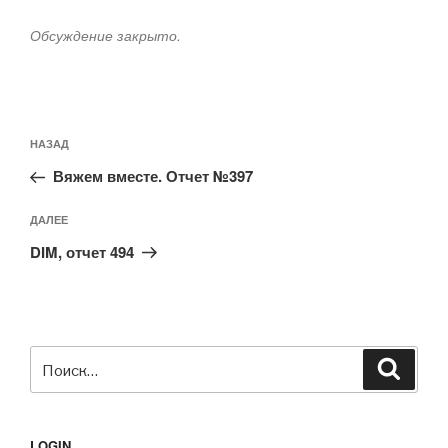
Обсуждение закрыто.
Навигация
Предыдущая
НАЗАД
по
запись:
записям
Вяжем вместе. Отчет №397
Следующая
ДАЛЕЕ
запись
DIM, отчет 494
Искать:
Поиск
LOGIN