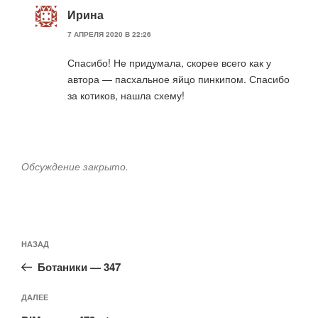
Ирина
7 АПРЕЛЯ 2020 В 22:26
Спасибо! Не придумала, скорее всего как у
автора — пасхальное яйцо пинкипом. Спасибо
за котиков, нашла схему!
Обсуждение закрыто.
Навигация
Предыдущая
НАЗАД
по
запись:
записям
Ботаники — 347
Следующая
ДАЛЕЕ
запись