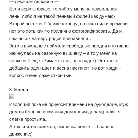
— Герасим Авшарян —
Если верить фразе, то либо у меня не правильная
лень, либо я не такой ленивый филей как думаю)
Второй носок всё ближе к концу, но пока сил и времени
нет это хоть как-то прилично фотографировать. Да и
сам носок на пару рядов прибавился…
Зато в выходные поймала свободные полдня и активно
накинулась на сезонную вышивку – а то у меня на
полке всё ещё «Зима» стоит, непорядок) Осталось
добавить один цвет и весна настанет, но вот когда –
вопрос очень даже открытый.
3.
Елена
Изоляция пока не приносит времени на рукоделие, муж
дома и больше внимания домашним делам;( плюс я
слегка простыла...
А так свитер вяжется, вышивка ползет... Главное,
движение;)