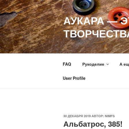
Перейти
к
АУКАРА — 
содержимому
ТВОРЧЕСТВ
FAQ
Рукоделие
А е
User Profile
ОПУБЛИКОВАНО
30 ДЕКАБРЯ 2019
АВТОР:
NIMFS
Альбатрос, 385!