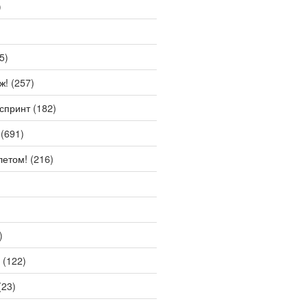
)
5)
ж!
(257)
спринт
(182)
(691)
летом!
(216)
)
(122)
(23)