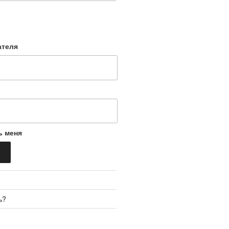
ателя
ь меня
ь?