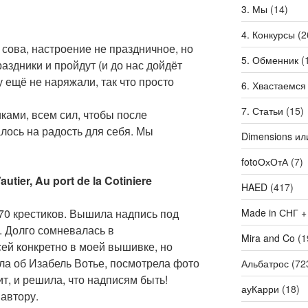
3. Мы
(14)
4. Конкурсы
(2
 сова, настроение не праздничное, но
5. Обменник
(
раздники и пройдут (и до нас дойдёт
у ещё не наряжали, так что просто
6. Хвастаемся
7. Статьи
(15)
ками, всем сил, чтобы после
лось на радость для себя. Мы
Dimensions ил
fotoОхОтА
(7)
autier, Au port de la Cotiniere
HAED
(417)
Made in СНГ +
70 крестиков. Вышила надпись под
. Долго сомневалась в
Mira and Co
(1
ей конкретно в моей вышивке, но
ла об Изабель Вотье, посмотрела фото
Альбатрос
(72
рит, и решила, что надписям быть!
ауКарри
(18)
автору.