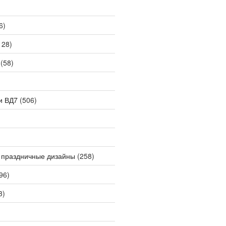
6)
128)
(58)
и ВД7
(506)
 праздничные дизайны
(258)
96)
3)