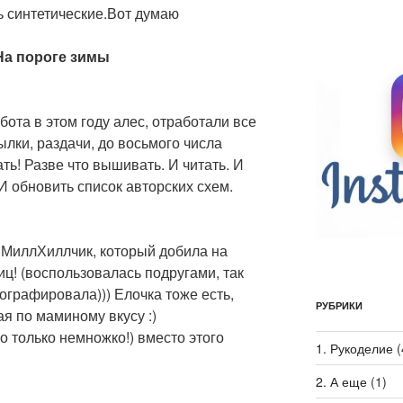
ть синтетические.Вот думаю
 На пороге зимы
абота в этом году алес, отработали все
ылки, раздачи, до восьмого числа
ать! Разве что вышивать. И читать. И
И обновить список авторских схем.
 МиллХиллчик, который добила на
ц! (воспользовалась подругами, так
тографировала))) Елочка тоже есть,
РУБРИКИ
я по маминому вкусу :)
о только немножко!) вместо этого
1. Рукоделие
(
2. А еще
(1)