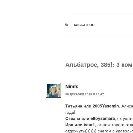
РУБРИКИ
АЛЬБАТРОС
Альбатрос, 385!: 3 ко
Nimfs
30 ДЕКАБРЯ 2019 В 23:47
Татьяна или 2005Yasemin
, Алис
года!
Оксана или elloysamara
, ох уж 
Ира или istar1
, от некоторого отд
отдохнуть)))))))) снегом с удово