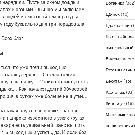
и нарядили. Пусть за окном дождь и
Ботаники
(382
запах и огоньки. Обычно мы включаем
ВД-пох
(16)
за дождей и плюсовой температуры
м году буквально дня три порадовала
Вдохновение
(
Все на аборда
Всех благ!
вышивальный 
ны
Вяжем вместе
иться что уже почти выходные,
Готовим сани 
отать так усердно… Стоило только
Декупаж
(15)
женную вышивку… Стоило только успеть
отдыха… Как начался долгий 30часовой
Картонаж
(83)
ро 38ч в сутках уже больше не шутки…
…
КиноКлуб
(163
на такая пауза в вышивке – заново
Мини вышивка
тап широко известного в узких кругах
 января есть уникальный шанс вышить
наши встречи
 1,5 выходных и успеть, да. И если без