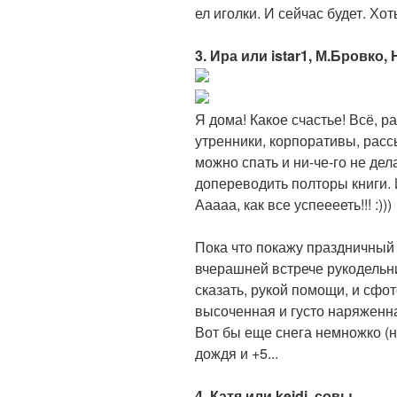
ел иголки. И сейчас будет. Хо
3. Ира или istar1, М.Бровко,
Я дома! Какое счастье! Всё, р
утренники, корпоративы, расс
можно спать и ни-че-го не дел
допереводить полторы книги. 
Ааааа, как все успееееть!!! :)))
Пока что покажу праздничный
вчерашней встрече рукодельни
сказать, рукой помощи, и сфо
высоченная и густо наряженна
Вот бы еще снега немножко (н
дождя и +5...
4. Катя или keidi, совы