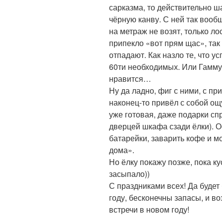
сарказма, то действительно ш
чёрную канву. С ней так вооб
на метраж не возят, только ло
припекло «вот прям щас», так
отпадают. Как назло те, что у
60ти необходимых. Или Гамму.
нравится…
Ну да ладно, фиг с ними, с пр
наконец-то привёл с собой ощ
уже готовая, даже подарки сп
дверцей шкафа сзади ёлки). О
батарейки, заварить кофе и м
дома».
Но ёлку покажу позже, пока ку
засыпало))
С праздниками всех! Да буде
году, бесконечны запасы, и в
встречи в новом году!