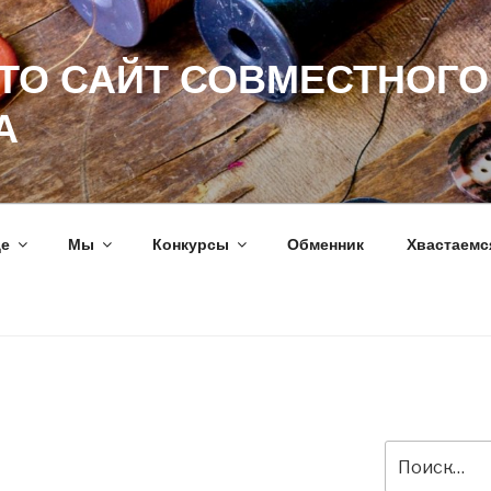
ЭТО САЙТ СОВМЕСТНОГО
А
ще
Мы
Конкурсы
Обменник
Хвастаемс
Искать: