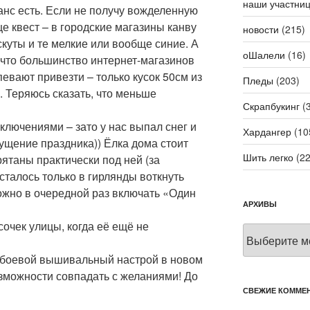
наши участни
анс есть. Если не получу вожделенную
ще квест – в городские магазины канву
новости
(215)
скуты и те мелкие или вообще синие. А
оШалели
(16)
 что большинство интернет-магазинов
спевают привезти – только кусок 50см из
Пледы
(203)
 Теряюсь сказать, что меньше
Скрапбукинг
(3
иключениями – зато у нас выпал снег и
Хардангер
(10
ущение праздника)) Ёлка дома стоит
Шить легко
(22
рятаны практически под ней (за
сталось только в гирлянды воткнуть
ожно в очередной раз включать «Один
АРХИВЫ
сочек улицы, когда её ещё не
Архивы
т боевой вышивальный настрой в новом
озможности совпадать с желаниями! До
СВЕЖИЕ КОММЕ