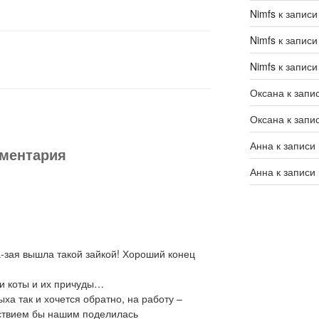
Nimfs
к запис
Nimfs
к запис
Nimfs
к запис
Оксана
к запи
Оксана
к запи
Анна
к записи
мментария
Анна
к записи
а-зая вышла такой зайкой! Хороший конец
эти коты и их причуды…
ыха так и хочется обратно, на работу –
льствием бы нашим поделилась