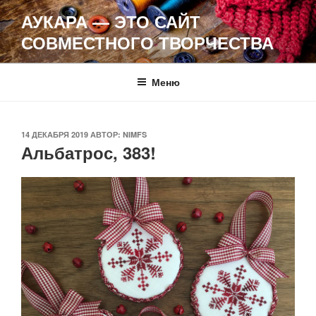
Перейти
АУКАРА — ЭТО САЙТ
к
СОВМЕСТНОГО ТВОРЧЕСТВА
содержимому
Меню
ОПУБЛИКОВАНО
14 ДЕКАБРЯ 2019
АВТОР:
NIMFS
Альбатрос, 383!