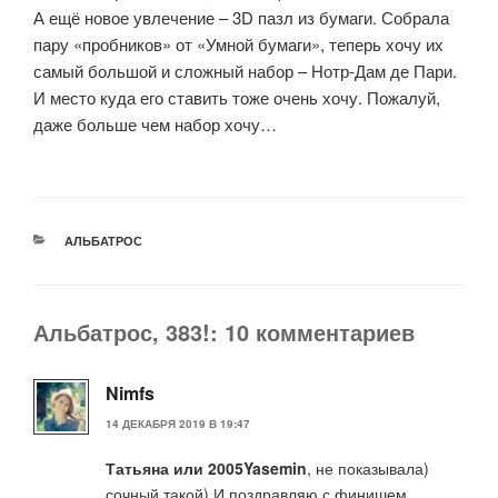
А ещё новое увлечение – 3D пазл из бумаги. Собрала
пару «пробников» от «Умной бумаги», теперь хочу их
самый большой и сложный набор – Нотр-Дам де Пари.
И место куда его ставить тоже очень хочу. Пожалуй,
даже больше чем набор хочу…
РУБРИКИ
АЛЬБАТРОС
Альбатрос, 383!: 10 комментариев
Nimfs
14 ДЕКАБРЯ 2019 В 19:47
Татьяна или 2005Yasemin
, не показывала)
сочный такой) И поздравляю с финишем