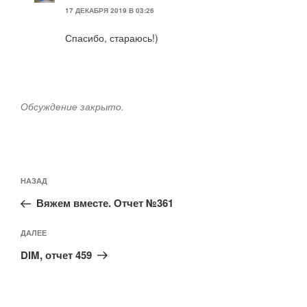
17 ДЕКАБРЯ 2019 В 03:26
Спасибо, стараюсь!)
Обсуждение закрыто.
Навигация
Предыдущая
НАЗАД
по
запись:
записям
Вяжем вместе. Отчет №361
Следующая
ДАЛЕЕ
запись
DIM, отчет 459