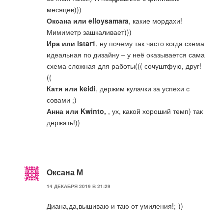
месяцев)))
Оксана или elloysamara
, какие мордахи!
Мимиметр зашкаливает)))
Ира или istar1
, ну почему так часто когда схема
идеальная по дизайну – у неё оказывается сама
схема сложная для работы((( сочуштфую, друг!
((
Катя или keidi
, держим кулачки за успехи с
совами ;)
Анна или Kwinto,
, ух, какой хороший темп) так
держать!))
Оксана М
14 ДЕКАБРЯ 2019 В 21:29
Диана,да,вышиваю и таю от умиления!;-))