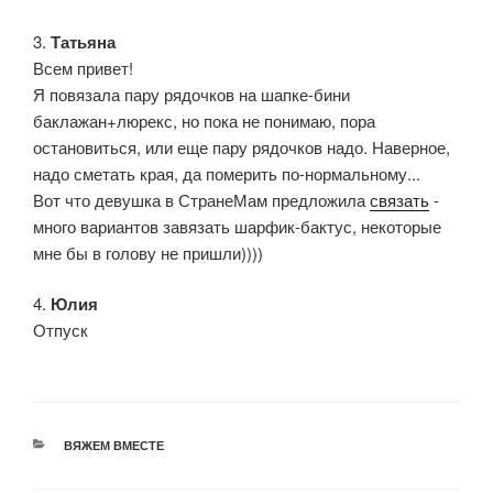
3.
Татьяна
Всем привет!
Я повязала пару рядочков на шапке-бини
баклажан+люрекс, но пока не понимаю, пора
остановиться, или еще пару рядочков надо. Наверное,
надо сметать края, да померить по-нормальному...
Вот что девушка в СтранеМам предложила
связать
-
много вариантов завязать шарфик-бактус, некоторые
мне бы в голову не пришли))))
4.
Юлия
Отпуск
РУБРИКИ
ВЯЖЕМ ВМЕСТЕ