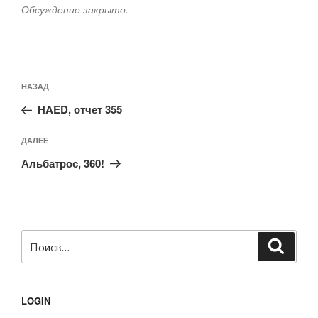
Обсуждение закрыто.
Навигация
Предыдущая
НАЗАД
по
запись:
записям
HAED, отчет 355
Следующая
ДАЛЕЕ
запись
Альбатрос, 360!
Искать:
Поиск
LOGIN