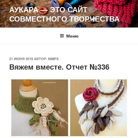
Перейти
АУКАРА — ЭТО САЙТ
к
СОВМЕСТНОГО ТВОРЧЕСТВА
содержимому
Меню
ОПУБЛИКОВАНО
21 ИЮНЯ 2019
АВТОР:
NIMFS
Вяжем вместе. Отчет №336