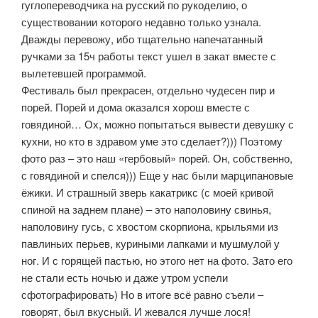
гуглопереводчика на русский по рукоделию, о
существовании которого недавно только узнала.
Дважды перевожу, ибо тщательно напечатанный
ручками за 15ч работы текст ушел в закат вместе с
вылетевшей программой.
Фестиваль был прекрасен, отдельно чудесен пир и
порей. Порей и дома оказался хорош вместе с
говядиной… Ох, можно попытаться вывести девушку с
кухни, но кто в здравом уме это сделает?))) Поэтому
фото раз – это наш «гербовый» порей. Он, собственно,
с говядиной и спелся))) Еще у нас были марципановые
ёжики. И страшный зверь какатрикс (с моей кривой
спиной на заднем плане) – это наполовину свинья,
наполовину гусь, с хвостом скорпиона, крыльями из
павлиньих перьев, куриными лапками и мушмулой у
ног. И с горящей пастью, но этого нет на фото. Зато его
не стали есть ночью и даже утром успели
сфотографировать) Но в итоге всё равно съели –
говорят, был вкусный. И жевался лучше лося!