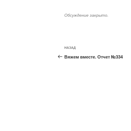
Обсуждение закрыто.
Навигация
Предыдущая
НАЗАД
по
запись:
Вяжем вместе. Отчет №334
записям