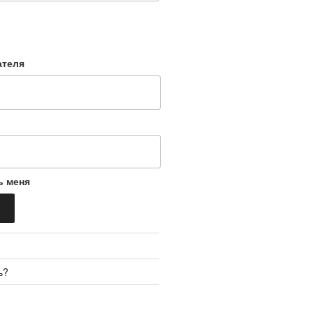
ателя
ь меня
ь?