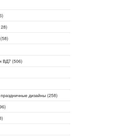
6)
128)
(58)
и ВД7
(506)
 праздничные дизайны
(258)
96)
3)