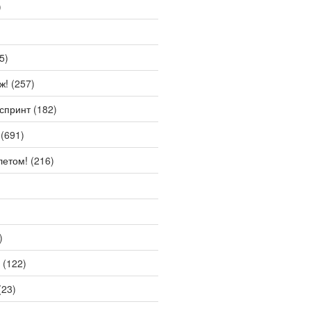
)
5)
ж!
(257)
спринт
(182)
(691)
летом!
(216)
)
(122)
(23)