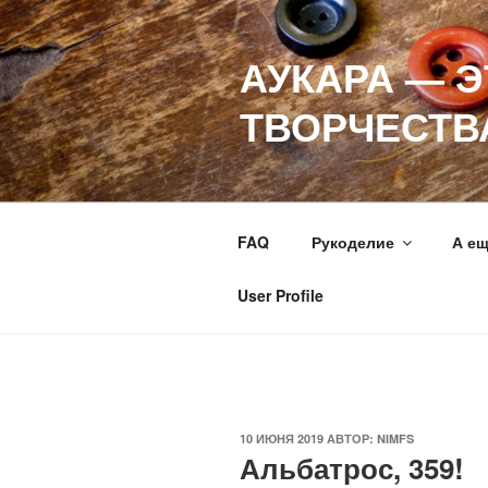
Перейти
к
АУКАРА — 
содержимому
ТВОРЧЕСТВ
FAQ
Рукоделие
А е
User Profile
ОПУБЛИКОВАНО
10 ИЮНЯ 2019
АВТОР:
NIMFS
Альбатрос, 359!