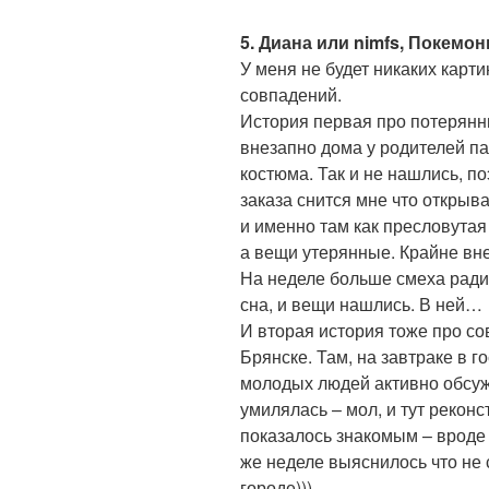
5. Диана или nimfs, Покемо
У меня не будет никаких карти
совпадений.
История первая про потерянн
внезапно дома у родителей па
костюма. Так и не нашлись, по
заказа снится мне что открыва
и именно там как пресловутая 
а вещи утерянные. Крайне вне
На неделе больше смеха ради 
сна, и вещи нашлись. В ней…
И вторая история тоже про со
Брянске. Там, на завтраке в 
молодых людей активно обсу
умилялась – мол, и тут реконс
показалось знакомым – вроде
же неделе выяснилось что не 
городе)))