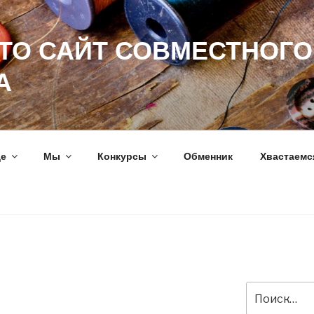
ЭТО САЙТ СОВМЕСТНОГО
А
ще
Мы
Конкурсы
Обменник
Хвастаемс
Искать: