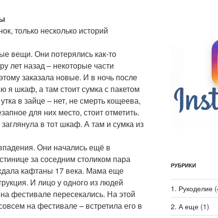
ны
нок, только несколько историй
ые вещи. Они потерялись как-то
ру лет назад – некоторые части
этому заказала новые. И в ночь после
ю я шкаф, а там стоит сумка с пакетом
утка в зайце – нет, не смерть кощеева,
запное для них место, стоит отметить.
заглянула в тот шкаф. А там и сумка из
впадения. Они начались ещё в
гостинице за соседним столиком пара
РУБРИКИ
ждала кафтаны 17 века. Мама еще
трукция. И лицо у одного из людей
1. Рукоделие
(
 на фестивале пересекались. На этой
совсем на фестивале – встретила его в
2. А еще
(1)