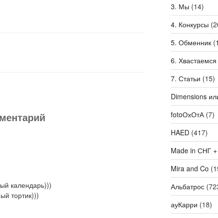
3. Мы
(14)
4. Конкурсы
(2
5. Обменник
(
6. Хвастаемся
7. Статьи
(15)
Dimensions ил
fotoОхОтА
(7)
мментарий
HAED
(417)
Made in СНГ +
Mira and Co
(1
рый календарь)))
Альбатрос
(72
ый тортик)))
ауКарри
(18)