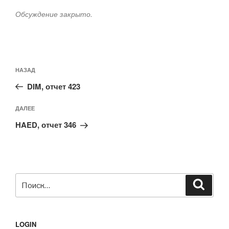
Обсуждение закрыто.
Навигация
Предыдущая
НАЗАД
по
запись:
записям
DIM, отчет 423
Следующая
ДАЛЕЕ
запись
HAED, отчет 346
Искать:
Поиск
LOGIN