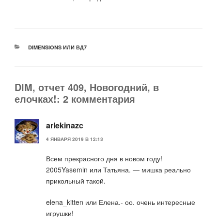
РУБРИКИ
DIMENSIONS ИЛИ ВД7
DIM, отчет 409, Новогодний, в
елочках!: 2 комментария
arlekinazc
4 ЯНВАРЯ 2019 В 12:13
Всем прекрасного дня в новом году!
2005Yasemin или Татьяна. — мишка реально
прикольный такой.
elena_kitten или Елена.- оо. очень интересные
игрушки!