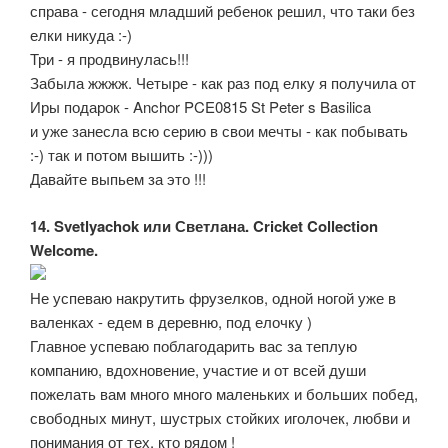
справа - сегодня младший ребенок решил, что таки без
елки никуда :-)
Три - я продвинулась!!!
Забыла жжжж. Четыре - как раз под елку я получила от
Иры подарок - Anchor PCE0815 St Peter s Basilica
и уже занесла всю серию в свои мечты - как побывать
:-) так и потом вышить :-)))
Давайте выпьем за это !!!
14. Svetlyachok или Светлана. Cricket Collection
Welcome.
Не успеваю накрутить фрузелков, одной ногой уже в
валенках - едем в деревню, под елочку )
Главное успеваю поблагодарить вас за теплую
компанию, вдохновение, участие и от всей души
пожелать вам много много маленьких и больших побед,
свободных минут, шустрых стойких иголочек, любви и
понимания от тех, кто рядом !