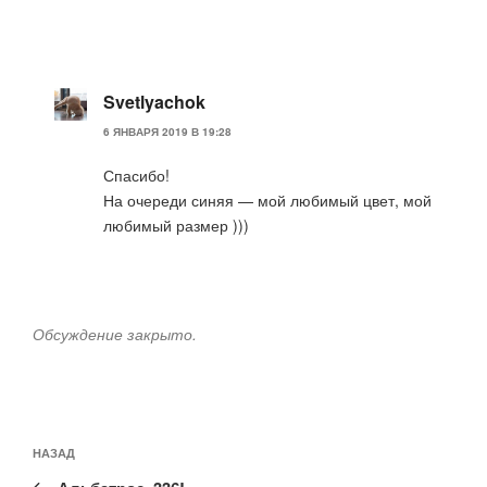
Svetlyachok
6 ЯНВАРЯ 2019 В 19:28
Спасибо!
На очереди синяя — мой любимый цвет, мой
любимый размер )))
Обсуждение закрыто.
Навигация
Предыдущая
НАЗАД
по
запись: