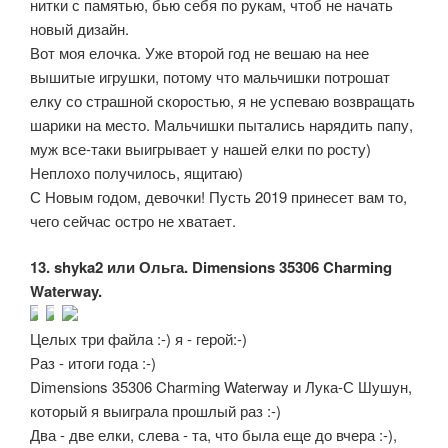
нитки с памятью, бью себя по рукам, чтоб не начать
новый дизайн.
Вот моя елочка. Уже второй год не вешаю на нее
вышитые игрушки, потому что мальчишки потрошат
елку со страшной скоростью, я не успеваю возвращать
шарики на место. Мальчишки пытались нарядить папу,
муж все-таки выигрывает у нашей елки по росту)
Неплохо получилось, ящитаю)
С Новым годом, девочки! Пусть 2019 принесет вам то,
чего сейчас остро не хватает.
13. shyka2 или Ольга. Dimensions 35306 Charming
Waterway.
Целых три файла :-) я - герой:-)
Раз - итоги года :-)
Dimensions 35306 Charming Waterway и Лука-С Шушун,
который я выиграла прошлый раз :-)
Два - две елки, слева - та, что была еще до вчера :-),