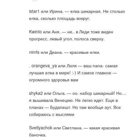
istar1 или Ирина. — елка шикарная. Не столько
елка, сколько площадь вокруг.
Kwinto или Аня. — не.. в Леди тоже виден
прогресс. левый угол. полоса сверху.
nimfs или Диана. — красивые елки.
. orangeva_ya или Лиля — ваш папа- самая
лучшая елка в мире! :-) И самое главное —
огромного здоровья вам
shyka2 или Ольга. — оо. набор шикарный! Но…
я вышивала Венецию. Не легко идет. Еще в
планах — Будапешт. Но там вообще аут. Все
собираюсь с мыслями
Svetlyachok или Светлана. — какая красивая
баночка.