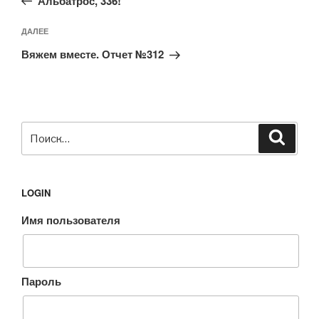
записям
Альбатрос, 336!
Следующая
ДАЛЕЕ
запись
Вяжем вместе. Отчет №312
Искать:
Поиск
LOGIN
Имя пользователя
Пароль