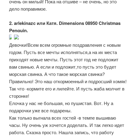
очень он милый! Пока на отшиве – не очень, но это
дело поправимое.
2. arlekinazc или Катя. Dimensions 08950 Christmas
Penguin.
Девочки!Всем всем огромные поздравления с новым
годом. Пусть все мечты исполняться,а на их места
приходят новые мечты. Пусть этот год не подложит
вам свинью. А если и подложит,то пусть это будет
морская свинка. А что такое морская свинка?
Правильно! Это наш откормоенный и подросший хомяк!
Так что -кормите его и лилейте. И пусть жаба молчит в
сторонке!
Елочка у нас не большая, но пушистая. Вот. Ну а
подарочки уже все подарены.
Как только выгнала всех гостей -в темпе вышиваю
часы. Ну очень уж хочется доделать. И так легко идет
работа. Сказка просто. Нашла запись, что работу