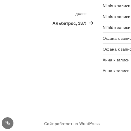
Nimfs
к запис
ДАЛЕЕ
Следующая
Nimfs
к запис
запись
Альбатрос, 337!
Nimfs
к запис
Оксана
к запи
Оксана
к запи
Анна
к записи
Анна
к записи
Конкурсы
Сайт работает на WordPress