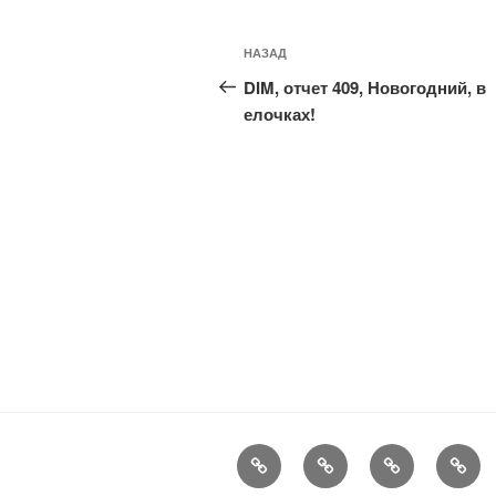
Навигация
Предыдущая
НАЗАД
по
запись:
DIM, отчет 409, Новогодний, в
записям
елочках!
FAQ
Рукоделие
А
Мы
еще