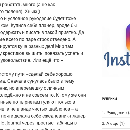
 работать много (а не как
о тюленя). Хнык(((
то и условное рукоделие будет тоже
ком. Купила себе планер, вроде бы
одержать и писать в такой приятно. Да
ые всего по паре строк отведено. А
ируется куча разных дел! Мир там
ру крестиков вышить, повязать успеть и
 удовольствие. Или ещё что –
истому пути «сделай себе хорошо
ама. Сначала сунулась было в тему
евник, но вперемешку с личным
олодёжно и не совсем то. К тому же они
РУБРИКИ
нные по тырнетам гуляют только в
, а не в виде чистых шаблонов – а
1. Рукоделие
(
у почти делала себе ежедневник-планер
let journal через простые таблицы в
2. А еще
(1)
днюю декаду года собрать и