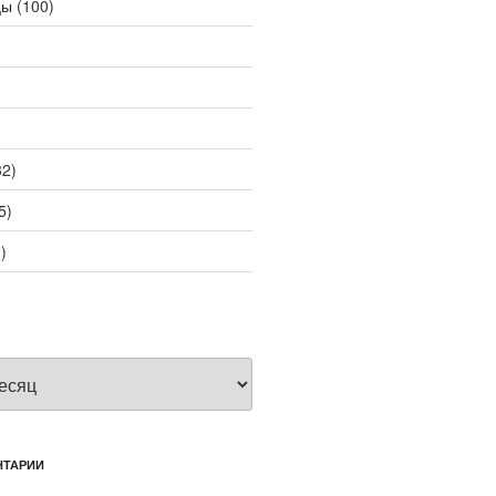
цы
(100)
2)
5)
)
НТАРИИ