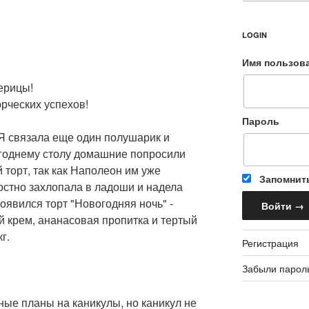
LOGIN
Имя пользов
ерицы!
рческих успехов!
Пароль
Я связала еще один полушарик и
огоднему столу домашние попросили
 торт, так как Наполеон им уже
Запомнит
остно захлопала в ладоши и надела
появился торт "Новогодняя ночь" -
й крем, ананасовая пропитка и тертый
г.
Регистрация
Забыли парол
ые планы на каникулы, но каникул не