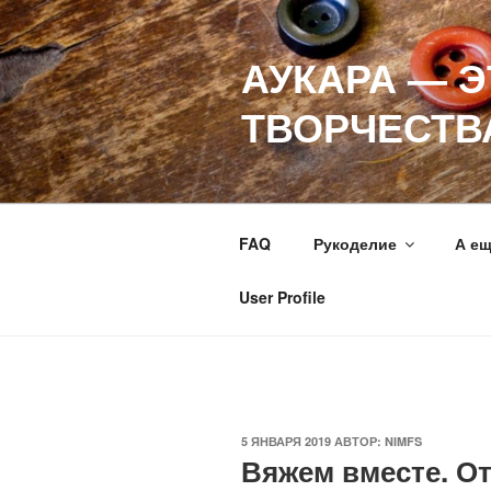
Перейти
к
АУКАРА — 
содержимому
ТВОРЧЕСТВ
FAQ
Рукоделие
А е
User Profile
ОПУБЛИКОВАНО
5 ЯНВАРЯ 2019
АВТОР:
NIMFS
Вяжем вместе. О