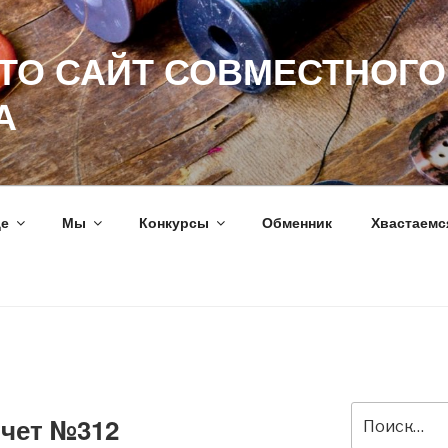
ЭТО САЙТ СОВМЕСТНОГО
А
ще
Мы
Конкурсы
Обменник
Хвастаемс
Искать:
тчет №312