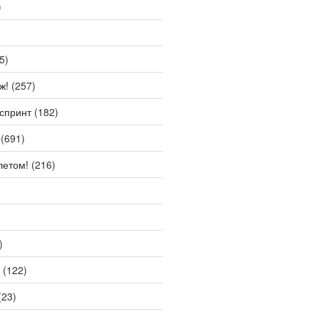
)
5)
ж!
(257)
спринт
(182)
(691)
летом!
(216)
)
(122)
(23)