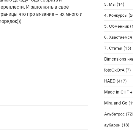
3. Мы
(14)
переплести. И заполнять в своё
траницы что про вязание – их много и
4. Конкурсы
(2
порядок)))
5. Обменник
(
6. Хвастаемся
7. Статьи
(15)
Dimensions ил
fotoОхОтА
(7)
HAED
(417)
Made in СНГ +
Mira and Co
(1
Альбатрос
(72
ауКарри
(18)