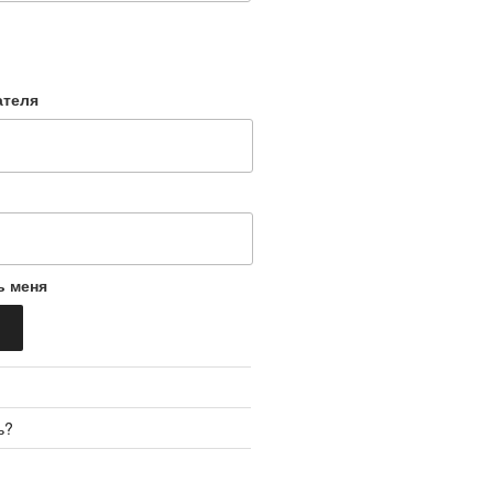
ателя
ь меня
ь?