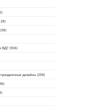
6)
128)
(58)
и ВД7
(506)
 праздничные дизайны
(258)
96)
3)