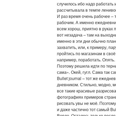
случилось ибо надо работать и
рассчитывала в темпе ленивог
И раз время очень рабочее – 
рабочим. А именно ежедневни
всем хорош, приятно в руках п
вот незадача – там на выходн
именно в эти дни обычно план
захватить, или, к примеру, па
пройтись по магазинам в своё
например, поработать. Опять.
Поэтому решила идти по терн
сама». Окей, гугл. Сама так с
Bullet journal – тот же ежедн
дневником. Стильно, модно, м
все такие красивые разрисова
фотографиях примеров страниц
рисовать увы не моё. Поэтом
и даже частично тот самый Bul
Ворде. Осталось только после