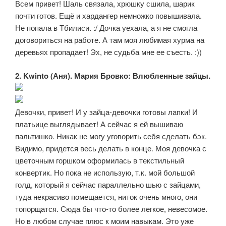
Всем привет! Шаль связала, хрюшку сшила, шарик
почти готов. Ещё и хардангер немножко повышивала.
Не попала в Тбилиси. :/ Дочка уехала, а я не смогла
договориться на работе. А там моя любимая хурма на
деревьях пропадает! Эх, не судьба мне ее съесть. :))
2. Kwinto (Аня). Мария Бровко: Влюбленные зайцы.
Девочки, привет! И у зайца-девочки готовы лапки! И
платьице выглядывает! А сейчас я ей вышиваю
пальтишко. Никак не могу уговорить себя сделать бэк.
Видимо, придется весь делать в конце. Моя девочка с
цветочным горшком оформилась в текстильный
конвертик. Но пока не использую, т.к. мой большой
голд, который я сейчас параллельно шью с зайцами,
туда некрасиво помещается, ниток очень много, они
топорщатся. Сюда бы что-то более легкое, невесомое.
Но в любом случае плюс к моим навыкам. Это уже