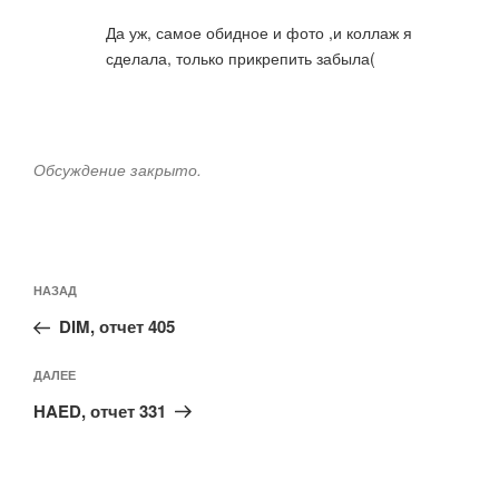
Да уж, самое обидное и фото ,и коллаж я
сделала, только прикрепить забыла(
Обсуждение закрыто.
Навигация
Предыдущая
НАЗАД
по
запись:
записям
DIM, отчет 405
Следующая
ДАЛЕЕ
запись
HAED, отчет 331