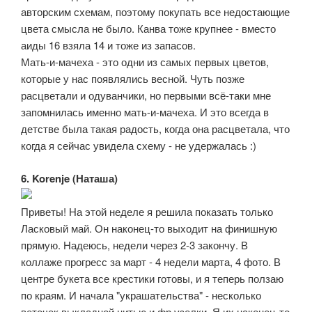
авторским схемам, поэтому покупать все недостающие
цвета смысла не было. Канва тоже крупнее - вместо
аиды 16 взяла 14 и тоже из запасов.
Мать-и-мачеха - это одни из самых первых цветов,
которые у нас появлялись весной. Чуть позже
расцветали и одуванчики, но первыми всё-таки мне
запомнилась именно мать-и-мачеха. И это всегда в
детстве была такая радость, когда она расцветала, что
когда я сейчас увидела схему - не удержалась :)
6. Korenje (Наташа)
Приветы! На этой неделе я решила показать только
Ласковый май. Он наконец-то выходит на финишную
прямую. Надеюсь, недели через 2-3 закончу. В
коллаже прогресс за март - 4 недели марта, 4 фото. В
центре букета все крестики готовы, и я теперь ползаю
по краям. И начала "украшательства" - несколько
веточек выкладной нитью и фр.узелки. Я их наконец-то