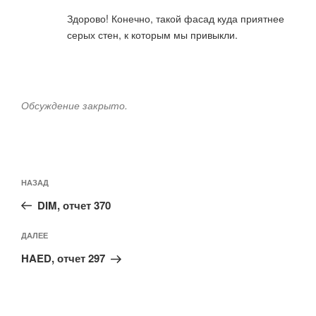
Здорово! Конечно, такой фасад куда приятнее
серых стен, к которым мы привыкли.
Обсуждение закрыто.
Навигация
Предыдущая
НАЗАД
по
запись:
записям
DIM, отчет 370
Следующая
ДАЛЕЕ
запись
HAED, отчет 297