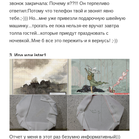
звонок закричала: Почему я??!!! Он терпеливо
ответил:Потому что телефон твой и звонят явно
тебе.;-))) Но...мне уже привезли подарочную швейную
машинку...трогать ее пока нельзя-ее вручат завтра
толпа гостей...которые приедут праздновать с
ночевкой..Мне б все это пережить-и я вернусь! ;-))
3. Ира или istar1
Отчет у меня в этот раз безумно информативный)))