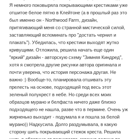
Я немного поковыряла покрывающими крестиками уже
отшитое белое пятно в Клейтоне (а в прошлый раз это
был именно он - Northwood Farm, дизайн,
притягивающий меня со странной мистической силой,
заставляющий вспоминать про "достать чернил и
плакать"). Убедилась, что крестики выходят жутко
кривущими. Отложила, решила начать еще один
"яркий" дизайн - авторскую схему "Зимняя Киндред",
хотя я смотрела другие рисунки автора оригинала и
почти уверена, что история персонажа другая. Не
важно :) Вообще-то, планировала отшивать эту
прелесть на основе, подходящей под весь этот
зеленый полукрест в небе. Но среди всех моих
образцов мурано и белфаста ничего даже близко
подходящего не нашла, разве что в пермине. Очень уж
жирненько выходит - подумала я и пошла за белой
мурано)) Надкусила. Долго раздумывала, в какую
сторону шить покрывающий стежок креста. Решила
шить в обратную от полукреста, героиня должна по