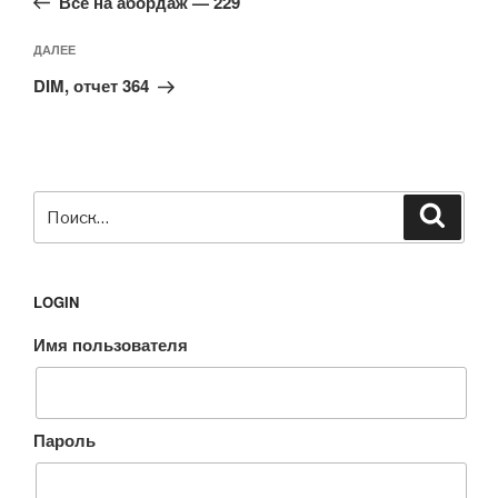
записям
Все на абордаж — 229
Следующая
ДАЛЕЕ
запись
DIM, отчет 364
Искать:
Поиск
LOGIN
Имя пользователя
Пароль