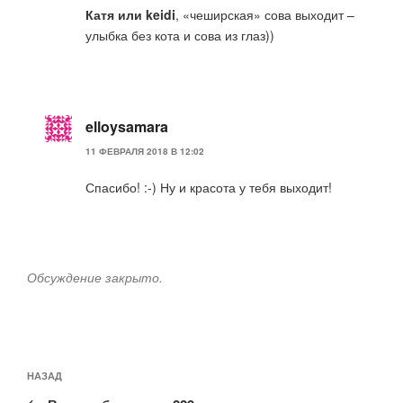
Катя или keidi
, «чеширская» сова выходит –
улыбка без кота и сова из глаз))
elloysamara
11 ФЕВРАЛЯ 2018 В 12:02
Спасибо! :-) Ну и красота у тебя выходит!
Обсуждение закрыто.
Навигация
Предыдущая
НАЗАД
по
запись: