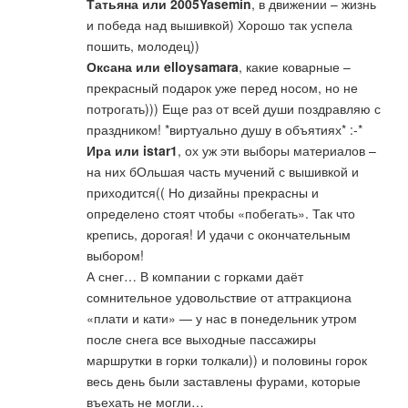
Татьяна или 2005Yasemin
, в движении – жизнь
и победа над вышивкой) Хорошо так успела
пошить, молодец))
Оксана или elloysamara
, какие коварные –
прекрасный подарок уже перед носом, но не
потрогать))) Еще раз от всей души поздравляю с
праздником! *виртуально душу в объятиях* :-*
Ира или istar1
, ох уж эти выборы материалов –
на них бОльшая часть мучений с вышивкой и
приходится(( Но дизайны прекрасны и
определено стоят чтобы «побегать». Так что
крепись, дорогая! И удачи с окончательным
выбором!
А снег… В компании с горками даёт
сомнительное удовольствие от аттракциона
«плати и кати» — у нас в понедельник утром
после снега все выходные пассажиры
маршрутки в горки толкали)) и половины горок
весь день были заставлены фурами, которые
въехать не могли…