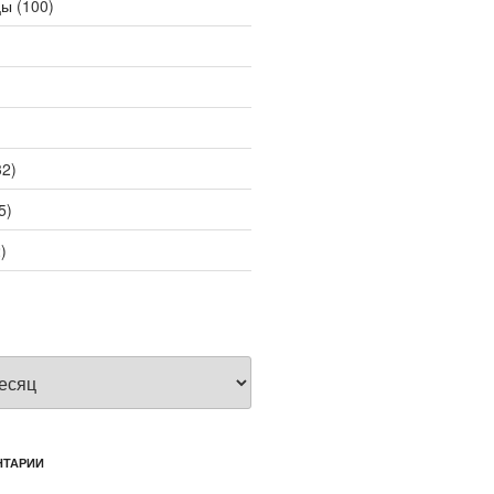
цы
(100)
2)
5)
)
НТАРИИ