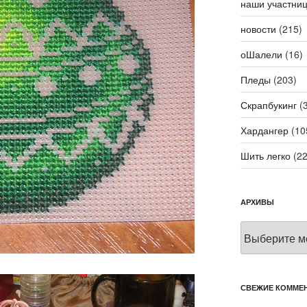
наши участни
новости
(215)
оШалели
(16)
Пледы
(203)
Скрапбукинг
(3
Хардангер
(10
Шить легко
(22
АРХИВЫ
Архивы
СВЕЖИЕ КОММЕ