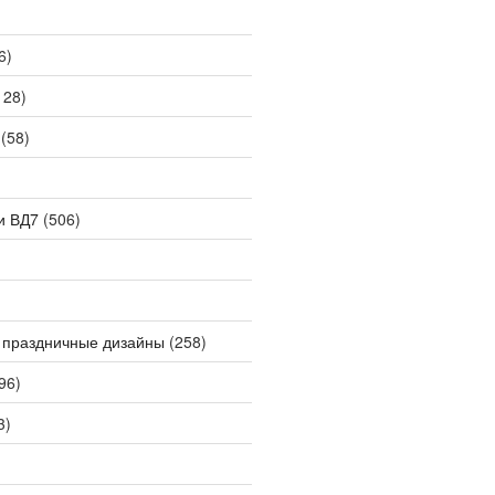
6)
128)
(58)
и ВД7
(506)
 праздничные дизайны
(258)
96)
3)