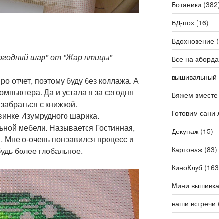
Ботаники
(382
ВД-пох
(16)
Вдохновение
(
огодний шар" от "Жар птицы"
Все на аборда
вышивальный 
ро отчет, поэтому буду без коллажа. А
компьютера. Да и устала я за сегодня
Вяжем вместе
 забраться с книжкой.
Готовим сани 
винке Изумрудного шарика.
ьной мебели. Называется Гостинная,
Декупаж
(15)
. Мне о-очень понравился процесс и
Картонаж
(83)
будь более глобальное.
КиноКлуб
(163
Мини вышивка
наши встречи