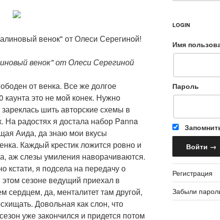
LOGIN
Малиновый венок" от Олеси Серегиной!
Имя пользов
иновый венок" от Олеси Серегиной
вободен от венка. Все же долгое
Пароль
 каунта это не мой конек. Нужно
И зареклась шить авторские схемы в
к. На радостях я достала набор Panna
Запомнит
щая Аида, да знаю мои вкусы
енка. Каждый крестик ложится ровно и
ка, аж слезы умиления наворачиваются.
о кстати, я подсела на передачу о
Регистрация
 этом сезоне ведущий приехал в
Забыли парол
м сердцем, да, менталитет там другой,
схищать. Довольная как слон, что
,сезон уже закончился и придется потом