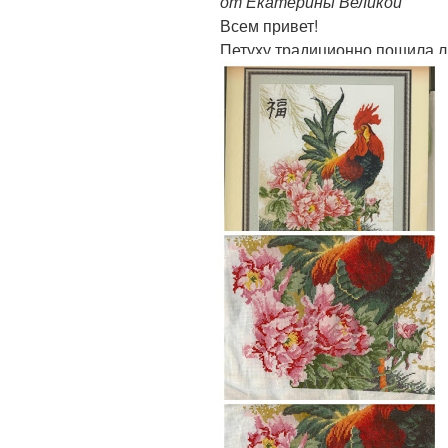
от Екатерины Великой
Всем привет!
Петуху традиционно пошила л