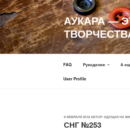
Перейти
к
АУКАРА — 
содержимому
ТВОРЧЕСТВ
FAQ
Рукоделие
А е
User Profile
ОПУБЛИКОВАНО
6 ФЕВРАЛЯ 2018
АВТОР:
ИДУЩАЯ НА Ж
СНГ №253