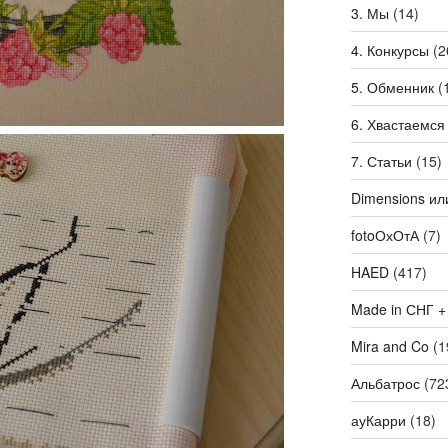
3. Мы
(14)
4. Конкурсы
(2
5. Обменник
(
6. Хвастаемся
7. Статьи
(15)
Dimensions ил
fotoОхОтА
(7)
HAED
(417)
Made in СНГ +
Mira and Co
(1
Альбатрос
(72
ауКарри
(18)