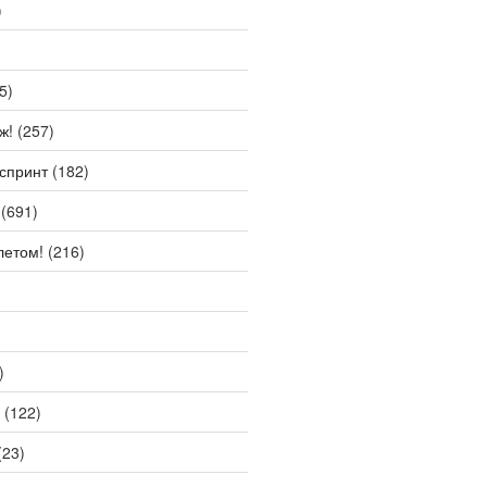
)
5)
ж!
(257)
спринт
(182)
(691)
летом!
(216)
)
(122)
(23)