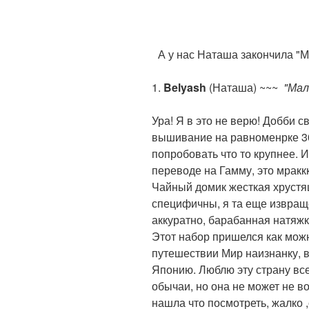
А у нас Наташа закончила "
1.
Belyash
(Наташа) ~~~
"Мал
Ура! Я в это не верю! Добби с
вышивание на равноменрке 30
попробовать что то крупнее. 
переводе на Гамму, это мракк
Чайный домик жесткая хрустя
специфичны, я та еще извращ
аккуратно, барабанная натяж
Этот набор пришелся как можн
путешествии Мир наизнанку, в
Японию. Люблю эту страну все
обычаи, но она не может не во
нашла что посмотреть, жалко 