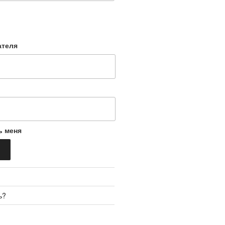
ателя
ь меня
ь?