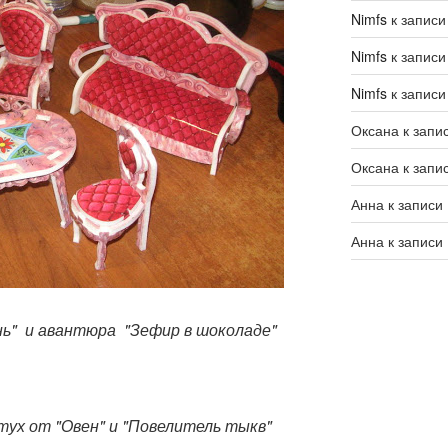
Nimfs
к запис
Nimfs
к запис
Nimfs
к запис
Оксана
к запи
Оксана
к запи
Анна
к записи
Анна
к записи
нь" и авантюра "Зефир в шоколаде"
тух от "Овен" и "Повелитель тыкв"