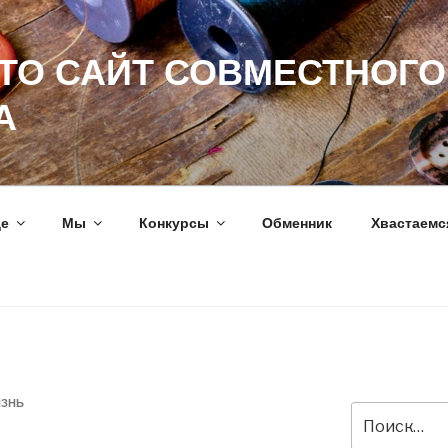
ЭТО САЙТ СОВМЕСТНОГО
А
ще
Мы
Конкурсы
Обменник
Хвастаемс
ИЗНЬ
Искать: