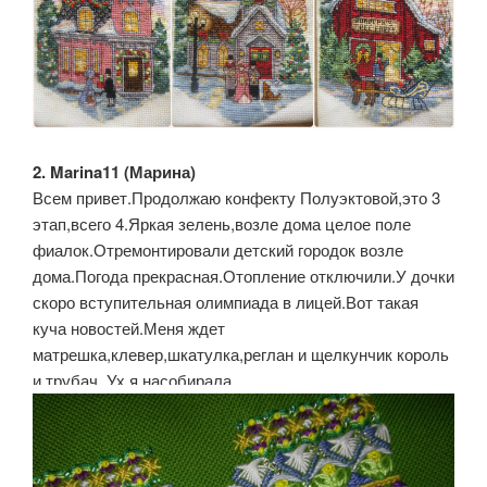
2. Marina11 (Марина)
Всем привет.Продолжаю конфекту Полуэктовой,это 3
этап,всего 4.Яркая зелень,возле дома целое поле
фиалок.Отремонтировали детский городок возле
дома.Погода прекрасная.Отопление отключили.У дочки
скоро вступительная олимпиада в лицей.Вот такая
куча новостей.Меня ждет
матрешка,клевер,шкатулка,реглан и щелкунчик король
и трубач .Ух я насобирала