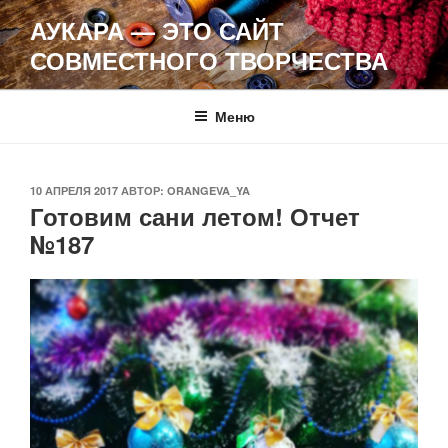
Перейти
АУКАРА — ЭТО САЙТ
к
СОВМЕСТНОГО ТВОРЧЕСТВА
содержимому
Меню
ОПУБЛИКОВАНО
10 АПРЕЛЯ 2017
АВТОР:
ORANGEVA_YA
Готовим сани летом! Отчет
№187