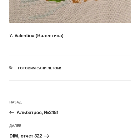
7. Valentina (Валентина)
РУБРИКИ
ГОТОВИМ САНИ ЛЕТОМ!
Навигация
Предыдущая
НАЗАД
по
запись:
записям
Альбатрос, №248!
Следующая
ДАЛЕЕ
запись
DIM, отчет 322