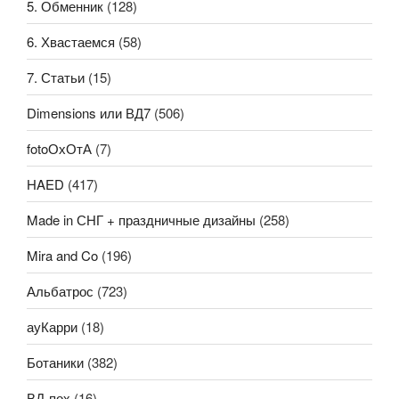
5. Обменник
(128)
6. Хвастаемся
(58)
7. Статьи
(15)
Dimensions или ВД7
(506)
fotoОхОтА
(7)
HAED
(417)
Made in СНГ + праздничные дизайны
(258)
Mira and Co
(196)
Альбатрос
(723)
ауКарри
(18)
Ботаники
(382)
ВД-пох
(16)