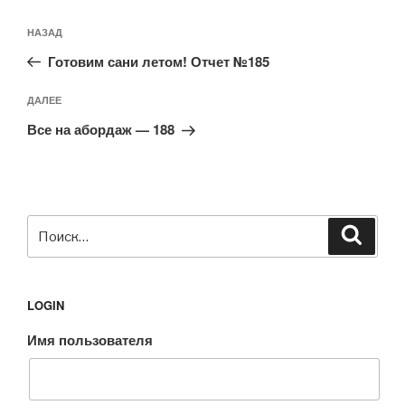
Навигация
Предыдущая
НАЗАД
по
запись:
записям
Готовим сани летом! Отчет №185
Следующая
ДАЛЕЕ
запись
Все на абордаж — 188
Искать:
Поиск
LOGIN
Имя пользователя