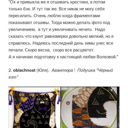
"Ох и привыкла же я отшивать крестики, а потом
только бэк. И тут так же. Все никак не могу себя
пересилить. Очень люблю когда фрагментами
показывают отшивы. Тогда можно делать фото под
увеличением, а тут и увеличивать нечего. Надо
сказать что каунт равномерки довольно мелкий, но я
справлюсь. Надеюсь последний день зимы унес все
печали. Скоро весна, скоро все расцветет.
А я начинаю подготовку к настоящей любви Волковой."
2.
oblachnost
(Юля).
Авантюра \ Подушка "Чёрный
кот"