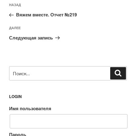
Навигация
Предыдущая
НАЗАД
по
запись:
записям
Вяжем вместе. Отчет №219
Следующая
ДАЛЕЕ
запись
Следующая запись
Искать:
Поиск
LOGIN
Имя пользователя
Пароль