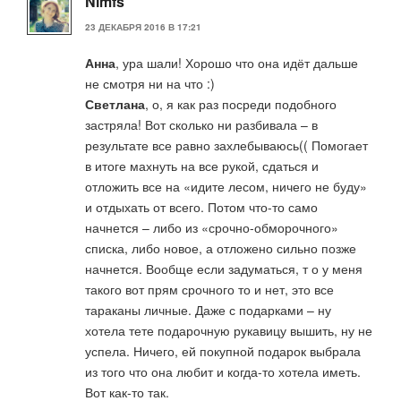
Nimfs
23 ДЕКАБРЯ 2016 В 17:21
Анна
, ура шали! Хорошо что она идёт дальше
не смотря ни на что :)
Светлана
, о, я как раз посреди подобного
застряла! Вот сколько ни разбивала – в
результате все равно захлебываюсь(( Помогает
в итоге махнуть на все рукой, сдаться и
отложить все на «идите лесом, ничего не буду»
и отдыхать от всего. Потом что-то само
начнется – либо из «срочно-обморочного»
списка, либо новое, а отложено сильно позже
начнется. Вообще если задуматься, т о у меня
такого вот прям срочного то и нет, это все
тараканы личные. Даже с подарками – ну
хотела тете подарочную рукавицу вышить, ну не
успела. Ничего, ей покупной подарок выбрала
из того что она любит и когда-то хотела иметь.
Вот как-то так.