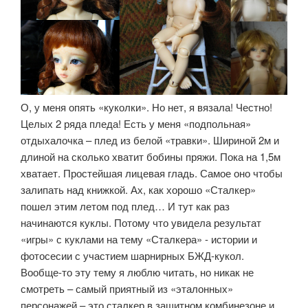
О, у меня опять «куколки». Но нет, я вязала! Честно!
Целых 2 ряда пледа! Есть у меня «подпольная»
отдыхалочка – плед из белой «травки». Шириной 2м и
длиной на сколько хватит бобины пряжи. Пока на 1,5м
хватает. Простейшая лицевая гладь. Самое оно чтобы
залипать над книжкой. Ах, как хорошо «Сталкер»
пошел этим летом под плед… И тут как раз
начинаются куклы. Потому что увидела результат
«игры» с куклами на тему «Сталкера» - истории и
фотосесии с участием шарнирных БЖД-кукол.
Вообще-то эту тему я люблю читать, но никак не
смотреть – самый приятный из «эталонных»
персонажей – это сталкер в защитном комбинезоне и