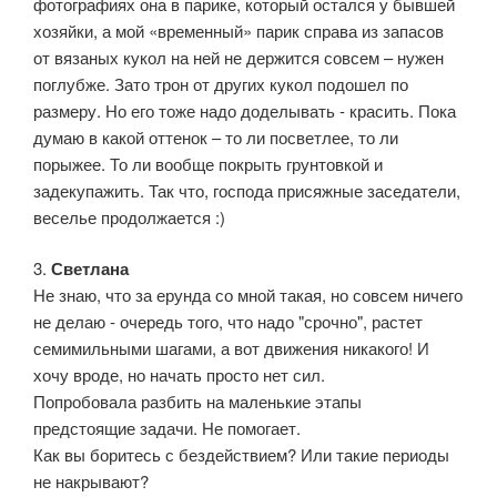
фотографиях она в парике, который остался у бывшей
хозяйки, а мой «временный» парик справа из запасов
от вязаных кукол на ней не держится совсем – нужен
поглубже. Зато трон от других кукол подошел по
размеру. Но его тоже надо доделывать - красить. Пока
думаю в какой оттенок – то ли посветлее, то ли
порыжее. То ли вообще покрыть грунтовкой и
задекупажить. Так что, господа присяжные заседатели,
веселье продолжается :)
3.
Светлана
Не знаю, что за ерунда со мной такая, но совсем ничего
не делаю - очередь того, что надо "срочно", растет
семимильными шагами, а вот движения никакого! И
хочу вроде, но начать просто нет сил.
Попробовала разбить на маленькие этапы
предстоящие задачи. Не помогает.
Как вы боритесь с бездействием? Или такие периоды
не накрывают?