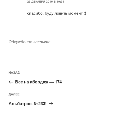
23 ДЕКАБРЯ 2016 В 19:54
спасибо, буду ловить момент :)
Обсуждение закрыто.
Навигация
Предыдущая
НАЗАД
по
запись:
записям
Все на абордаж — 174
Следующая
ДАЛЕЕ
запись
Альбатрос, №233!