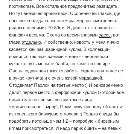
противогазе. Все остальное предпочитаю развидеть.
Но тут внезапно прониклась. Особенно 8й главой, где
обычные поезда хорошо и «вразмерно» смотрелись
рядом с «лосями» 70-80см. И даже текст похож на
фанфики весьма. Схема со всеми главами
здесь
, вот
глава
отдельно
. И собственно, новость у меня лично
касается как раз шарнирной куклы. В коллекции
появился так называемый «тиник» - небольшая
куколка, чуть меньше барби, но заметно пошире.
Очень подвижная (вместо работы сидела почти час ее
в руках крутила) и с очень живой мордашкой.
Отодвигает Паолок на третье место :) И одновременно
делит первое место с фарфоровой куклой (которой все
никак тело не сошью, но там такое лицо
эмоциональное – мррр). Прям вижу как вяжу ей платье
из тоненького бирюзового мохера :) Только спицы бы
подобрать потоньше чем 1,2 – попробую к бисерным
иглам присмотреться. И надо парик сшить – на левых