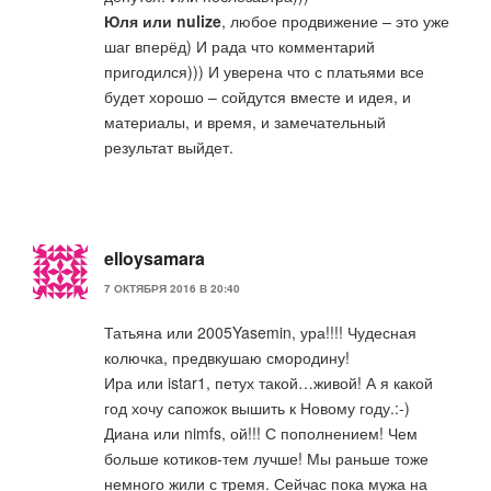
Юля или nulize
, любое продвижение – это уже
шаг вперёд) И рада что комментарий
пригодился))) И уверена что с платьями все
будет хорошо – сойдутся вместе и идея, и
материалы, и время, и замечательный
результат выйдет.
elloysamara
7 ОКТЯБРЯ 2016 В 20:40
Татьяна или 2005Yasemin, ура!!!! Чудесная
колючка, предвкушаю смородину!
Ира или istar1, петух такой…живой! А я какой
год хочу сапожок вышить к Новому году.:-)
Диана или nimfs, ой!!! С пополнением! Чем
больше котиков-тем лучше! Мы раньше тоже
немного жили с тремя. Сейчас пока мужа на