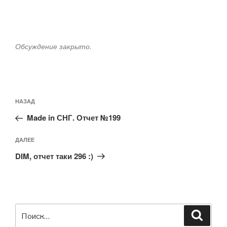
Обсуждение закрыто.
Навигация
Предыдущая
НАЗАД
по
запись:
записям
Made in СНГ. Отчет №199
Следующая
ДАЛЕЕ
запись
DIM, отчет таки 296 :)
Искать:
Поиск