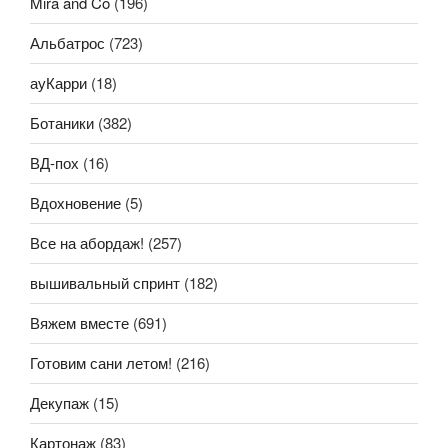
Mira and Co
(196)
Альбатрос
(723)
ауКарри
(18)
Ботаники
(382)
ВД-пох
(16)
Вдохновение
(5)
Все на абордаж!
(257)
вышивальный спринт
(182)
Вяжем вместе
(691)
Готовим сани летом!
(216)
Декупаж
(15)
Картонаж
(83)