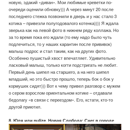
новую, эдакий «диван». Мои любимые креветки по-
очереди оценили обновку))) А через минут 20 после
последнего стежка позвонили в дверь и у нас стало 3
котика – привезли полугодовалого котенка)))) Я ждала
зверька как на левой фото в нижнем ряду коллажа. Но
за то время пока его ждали (то ему надо было чуть
подлечиться, то у наших карантин после прививок)
малыш подрос и стал таким, как на других фото.
Особенно пушистый хвост впечатляет. Удивительно
ласковый малыш, только когти подстригать не любит.
Первый день шипел на старшего, а на него шипел
младший, но это быстро прошло, теперь бок о бок у
кормушек сидят))) Вот к чему привел разговор с мужем
о сером взрослом ориентальном котике – отдавали
бедолагу «в связи с переездом». Его, кстати, кто-то
другой приютил.
8. Юля или nulize, Новая Слобода: Снег в городе