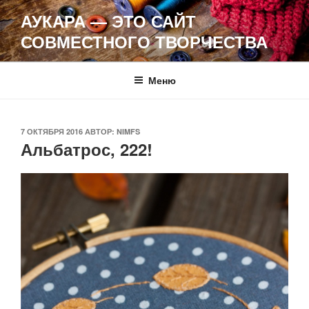
Перейти
АУКАРА — ЭТО САЙТ
к
СОВМЕСТНОГО ТВОРЧЕСТВА
содержимому
Меню
ОПУБЛИКОВАНО
7 ОКТЯБРЯ 2016
АВТОР:
NIMFS
Альбатрос, 222!