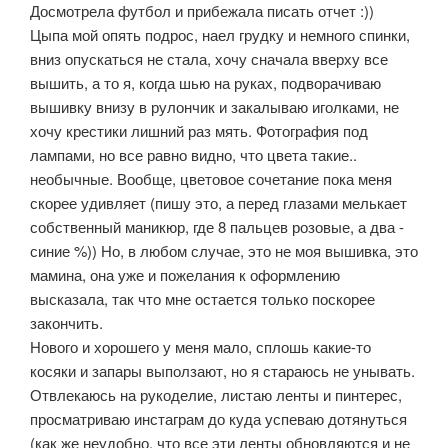
Досмотрела футбол и прибежала писать отчет :))
Цыпа мой опять подрос, наел грудку и немного спинки,
вниз опускаться не стала, хочу сначала вверху все
вышить, а то я, когда шью на руках, подворачиваю
вышивку внизу в рулончик и закалываю иголками, не
хочу крестики лишний раз мять. Фотография под
лампами, но все равно видно, что цвета такие..
необычные. Вообще, цветовое сочетание пока меня
скорее удивляет (пишу это, а перед глазами мелькает
собственный маникюр, где 8 пальцев розовые, а два -
синие %)) Но, в любом случае, это не моя вышивка, это
мамина, она уже и пожелания к оформлению
высказала, так что мне остается только поскорее
закончить.
Нового и хорошего у меня мало, сплошь какие-то
косяки и запары выползают, но я стараюсь не унывать.
Отвлекаюсь на рукоделие, листаю ленты и пинтерес,
просматриваю инстаграм до куда успеваю дотянуться
(как же неудобно, что все эти ленты обновляются и не