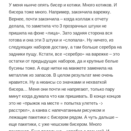
У меня нынче опять бисер и котики. Много котиков. И
бисера тоже много. Например, закончила варежку.
Вернее, почти закончила – когда коллаж к отчету
делала, то заметила что 3 прозрачных штуки не
пришила на фоне «лица». Зато задняя сторона вся
готова и она эти 3 штуки и «слопала». Ну ничего, из
следующих наборов достану, а там больше серебра на
задники пущу. Кстати, все «серебро» на варежке – это
остатки от предыдущих наборов, да и крупные белые
бусины тоже. А еще нитки на манжете заменила на
металлик из запасов. В целом результат мне очень
нравится. Ну а нюансы со значками и нехваткой
бисера… Меня они почти не напрягают, только пару
минут когда думала что как пришивать. В конце концов
это не «прыжок на месте = попытка улететь ->
расстрел», а канва с напечатанным рисунком и
лежащие пакетики с бисером рядом. А чуть дальше –
еще пакетики, с уже чешским бисером. Много
пакетиков. Еще подальше – коробка с тесьмой. И