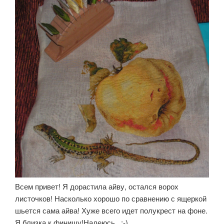
Всем привет! Я дорастила айву, остался ворох
листочков! Насколько хорошо по сравнению с ящеркой
шьется сама айва! Хуже всего идет полукрест на фоне.
Я близка к финишу!Надеюсь...;-)