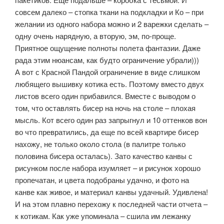
совсем далеко – стопка ткани на подкладки и Ко – при
желании из одного набора можно и 2 варежки сделать –
одну очень нарядную, а вторую, эм, по-проще.
Приятное ощущение полноты полета фантазии. Даже
рада этим нюансам, как будто ограничение убрали)))
А вот с Красной Пандой ограничение в виде слишком
любящего вышивку котика есть. Поэтому вместо двух
листов всего один прибавился. Вместе с выводом о
том, что оставлять бисер на ночь на столе – плохая
мысль. Кот всего один раз запрыгнул и 10 оттенков вон
во что превратились, да еще по всей квартире бисер
нахожу, не только около стола (в палитре только
половина бисера осталась). Зато качество канвы с
рисунком после набора изумляет – и рисунок хорошо
пропечатан, и цвета подобраны удачно, и фото на
канве как живое, и материал канвы удачный. Удивлена!
И на этом плавно перехожу к последней части отчета –
к котикам. Как уже упоминала – сшила им лежанку