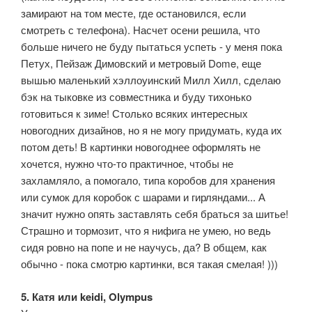
замирают на том месте, где остановился, если
смотреть с телефона). Насчет осени решила, что
больше ничего не буду пытаться успеть - у меня пока
Петух, Пейзаж Димовский и метровый Dome, еще
вышью маленький хэллоуинский Милл Хилл, сделаю
бэк на тыковке из совместника и буду тихонько
готовиться к зиме! Столько всяких интересных
новогодних дизайнов, но я не могу придумать, куда их
потом деть! В картинки новогоднее оформлять не
хочется, нужно что-то практичное, чтобы не
захламляло, а помогало, типа коробов для хранения
или сумок для коробок с шарами и гирляндами... А
значит нужно опять заставлять себя браться за шитье!
Страшно и тормозит, что я нифига не умею, но ведь
сидя ровно на попе и не научусь, да? В общем, как
обычно - пока смотрю картинки, вся такая смелая! )))
5. Катя или keidi, Olympus