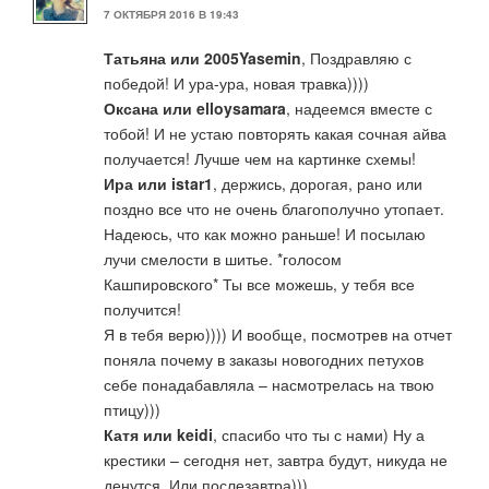
7 ОКТЯБРЯ 2016 В 19:43
Татьяна или 2005Yasemin
, Поздравляю с
победой! И ура-ура, новая травка))))
Оксана или elloysamara
, надеемся вместе с
тобой! И не устаю повторять какая сочная айва
получается! Лучше чем на картинке схемы!
Ира или istar1
, держись, дорогая, рано или
поздно все что не очень благополучно утопает.
Надеюсь, что как можно раньше! И посылаю
лучи смелости в шитье. *голосом
Кашпировского* Ты все можешь, у тебя все
получится!
Я в тебя верю)))) И вообще, посмотрев на отчет
поняла почему в заказы новогодних петухов
себе понадабавляла – насмотрелась на твою
птицу)))
Катя или keidi
, спасибо что ты с нами) Ну а
крестики – сегодня нет, завтра будут, никуда не
денутся. Или послезавтра)))