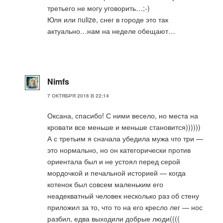
третьего не могу уговорить…;-)
Юля или nulize, снег в городе это так
актуально…нам на неделе обещают…
Nimfs
7 ОКТЯБРЯ 2016 В 22:14
Оксана, спасибо! С ними весело, но места на
кровати все меньше и меньше становится))))))
А с третьим я сначала убедила мужа что три —
это нормально, но он категорически против
ориентала был и не устоял перед серой
мордочкой и печальной историей — когда
котенок был совсем маленьким его
неадекватный человек несколько раз об стену
приложил за то, что то на его кресло лег — нос
разбил, едва выходили добрые люди((((