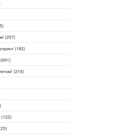
)
5)
ж!
(257)
спринт
(182)
(691)
летом!
(216)
)
(122)
(23)