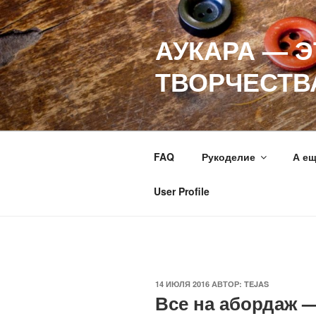
Перейти
к
АУКАРА — 
содержимому
ТВОРЧЕСТВ
FAQ
Рукоделие
А е
User Profile
ОПУБЛИКОВАНО
14 ИЮЛЯ 2016
АВТОР:
TEJAS
Все на абордаж —