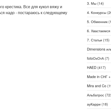
3. Мы
(14)
го крестика. Все для кукол вяжу и
ься надо - постараюсь к следующему
4. Конкурсы
(2
5. Обменник
(
6. Хвастаемся
7. Статьи
(15)
Dimensions ил
fotoОхОтА
(7)
HAED
(417)
Made in СНГ +
Mira and Co
(1
Альбатрос
(72
ауКарри
(18)