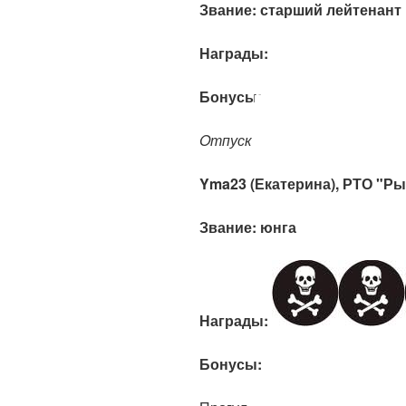
Звание: старший лейтенан
т
Награды:
Бонусы:
Oтпуск
Yma23 (Екатерина), РТО "Р
Звание: юнга
Награды:
Бонусы: