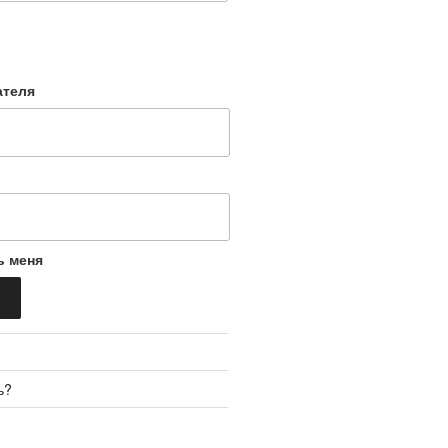
ателя
ь меня
ь?