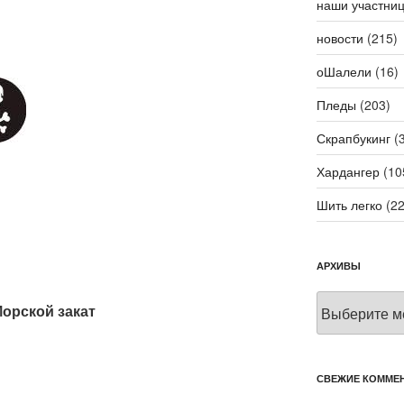
наши участни
новости
(215)
оШалели
(16)
Пледы
(203)
Скрапбукинг
(3
Хардангер
(10
Шить легко
(22
АРХИВЫ
Архивы
Морской закат
СВЕЖИЕ КОММЕ