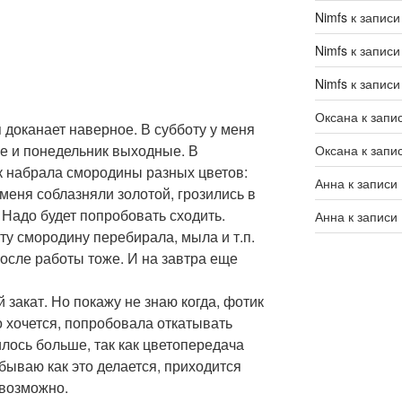
Nimfs
к запис
Nimfs
к запис
Nimfs
к запис
Оксана
к запи
доканает наверное. В субботу у меня
ье и понедельник выходные. В
Оксана
к запи
к набрала смородины разных цветов:
Анна
к записи
 меня соблазняли золотой, грозились в
Надо будет попробовать сходить.
Анна
к записи
эту смородину перебирала, мыла и т.п.
после работы тоже. И на завтра еще
закат. Но покажу не знаю когда, фотик
о хочется, попробовала откатывать
лось больше, так как цветопередача
абываю как это делается, приходится
 возможно.