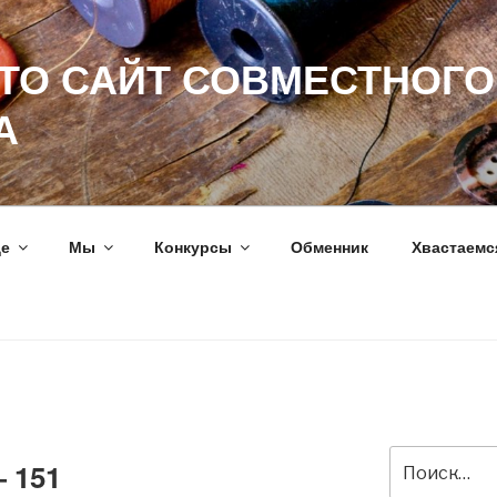
ЭТО САЙТ СОВМЕСТНОГО
А
ще
Мы
Конкурсы
Обменник
Хвастаемс
Искать:
 151