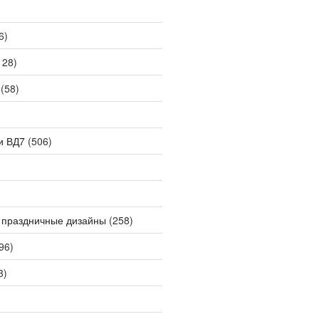
6)
128)
(58)
и ВД7
(506)
 праздничные дизайны
(258)
96)
3)