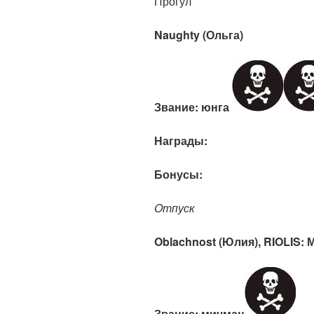
Прогул
Naughty (Ольга)
Звание: юнг
а
Награды:
Бонусы:
Oтпуск
Oblachnost (Юлия), RIOLIS: 
Звание: мичман