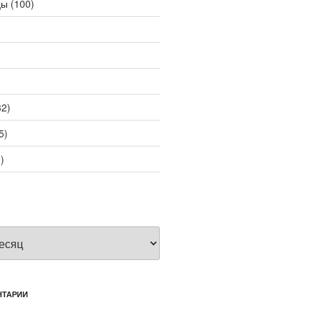
цы
(100)
2)
5)
)
НТАРИИ