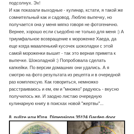
подсолнух. Эх!
И как показали выходные - кулинар, кстати, я такой же
сомнительный как и садовод. Люблю выпечку, но
получается она у меня мягко говоря не фотогенично.
Вернее, хорошо если съедобно не только для меня :) А
триумфальное возвращение к мороженке Хаеда, да
еще когда маааленький кусочек шоколадки с этой
самой мороженки вышит - так это верная примета к
выпечке. Шоколадной :) Попробовала сделать
капкейки. По версии домашних они удались. А я
смотрю на фото результата из рецепта и в очередной
раз комплексую. Как говориться, немножко
расстраиваюсь и ем, ем и "множко" радуюсь - вкусно
получилось же. И заодно листаю очередную
кулинарную книгу в поисках новой "жертвы"...
8. nulize или Юля. Dimensions 35124 Garden door.