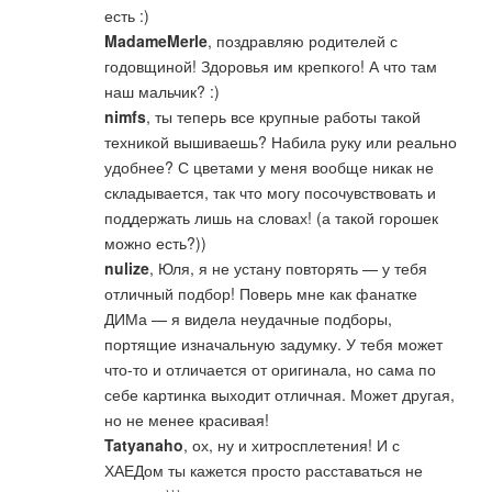
есть :)
MadameMerle
, поздравляю родителей с
годовщиной! Здоровья им крепкого! А что там
наш мальчик? :)
nimfs
, ты теперь все крупные работы такой
техникой вышиваешь? Набила руку или реально
удобнее? С цветами у меня вообще никак не
складывается, так что могу посочувствовать и
поддержать лишь на словах! (а такой горошек
можно есть?))
nulize
, Юля, я не устану повторять — у тебя
отличный подбор! Поверь мне как фанатке
ДИМа — я видела неудачные подборы,
портящие изначальную задумку. У тебя может
что-то и отличается от оригинала, но сама по
себе картинка выходит отличная. Может другая,
но не менее красивая!
Tatyanaho
, ох, ну и хитросплетения! И с
ХАЕДом ты кажется просто расставаться не