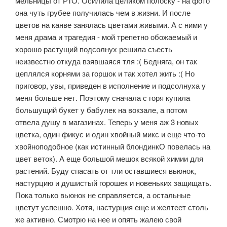
мельницы от РТО. Осилила целиком полоску - на фото
она чуть грубее получилась чем в жизни. И после
цветов на канве занялась цветами живыми. А с ними у
меня драма и трагедия - мой трепетно обожаемый и
хорошо растущий подсолнух решила съесть
неизвестно откуда взявшаяся тля :( Бедняга, он так
цеплялся корнями за горшок и так хотел жить :( Но
приговор, увы, приведен в исполнение и подсолнуха у
меня больше нет. Поэтому сначала с горя купила
большущий букет у бабулек на вокзале, а потом
отвела душу в магазинах. Теперь у меня аж 3 новых
цветка, один фикус и один хвойный микс и еще что-то
хвойноподобное (как истинный блондинкО повелась на
цвет веток). А еще большой мешок всякой химии для
растений. Буду спасать от тли оставшиеся вьюнок,
настурцию и душистый горошек и новеньких защищать.
Пока только вьюнок не справляется, а остальные
цветут успешно. Хотя, настурция еще и желтеет столь
же активно. Смотрю на нее и опять жалею свой