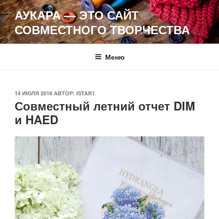
Перейти
АУКАРА — ЭТО САЙТ
к
СОВМЕСТНОГО ТВОРЧЕСТВА
содержимому
Меню
ОПУБЛИКОВАНО
14 ИЮЛЯ 2016
АВТОР:
ISTAR1
Совместный летний отчет DIM
и HAED