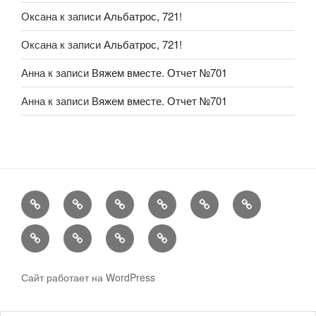
Оксана
к записи
Альбатрос, 721!
Оксана
к записи
Альбатрос, 721!
Анна
к записи
Вяжем вместе. Отчет №701
Анна
к записи
Вяжем вместе. Отчет №701
FAQ
Рукоделие
А
Мы
Конкурсы
Обменник
еще
Хвастаемся
Статьи
Aukara
User
Shop
Profile
Сайт работает на WordPress