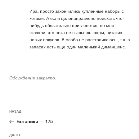
Ира, просто закончились купленные наборы с
котами. А если целенаправлено поискать что-
нибудь обязательно приглянется, но мне
сказали, что пока не вышьешь шары, никаких
новых покупок. Я особо не расстраиваюсь , т.к. в
запасах есть еще один маленький дименшенс.
Обсуждение закрыто.
Навигация
Предыдущая
НАЗАД
по
запись:
записям
Ботаники — 175
Следующая
ДАЛЕЕ