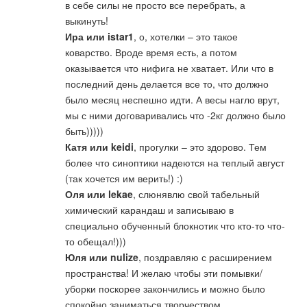
в себе силы не просто все перебрать, а
выкинуть!
Ира или istar1
, о, хотелки – это такое
коварство. Вроде время есть, а потом
оказывается что нифига не хватает. Или что в
последний день делается все то, что должно
было месяц неспешно идти. А весы нагло врут,
мы с ними договаривались что -2кг должно было
быть)))))
Катя или keidi
, прогулки – это здорово. Тем
более что синоптики надеются на теплый август
(так хочется им верить!) :)
Оля или lekae
, слюнявлю свой табельный
химический карандаш и записываю в
специально обученный блокнотик что кто-то что-
то обещал!)))
Юля или nulize
, поздравляю с расширением
пространства! И желаю чтобы эти помывки/
уборки поскорее закончились и можно было
спокойно заниматься творчеством