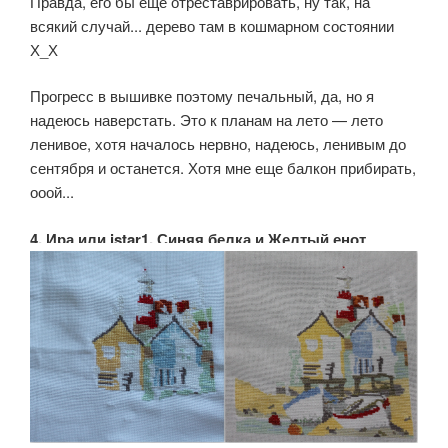
Правда, его бы еще отреставрировать, ну так, на
всякий случай... дерево там в кошмарном состоянии
Х_Х
Прогресс в вышивке поэтому печальный, да, но я
надеюсь наверстать. Это к планам на лето — лето
ленивое, хотя началось нервно, надеюсь, ленивым до
сентября и останется. Хотя мне еще балкон прибирать,
ооой...
4. Ира или istar1, Синяя белка и Желтый енот