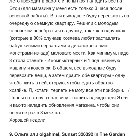
Лето проходит в работе и попытках наладить все на
Этси (для магазина у меня есть только 3 часа после
основной работы). В эти выходные буду переезжать на
очередную съемную квартиру. Решили с молодым
человеком перебраться в двушку, так как в однушках
(которые в 80% случаев хозяева любят заставлять
бабушкиными сервантами и диванокреслами-
монстрами-из-ада) маловато места. Как минимум, надо
3 стола ставить - 2 компьютерных и 1 под швейную
машину и коверлок. В общем, все выходные буду
перевозить вещи, а затем драить обе квартиры - одну,
чтобы жить в ней, вторую, чтобы сдать обратно
хозяйке. Я, кстати, терпеть не могу все эти приборки. =/
Планы на вторую половину - нашить одежды для Этси
и как-то наладить обновления магазина, чтобы они
были не раз в 3 месяца.
Хорошей недели
9. Ольга или olgahmel, Sunset 326392 In The Garden