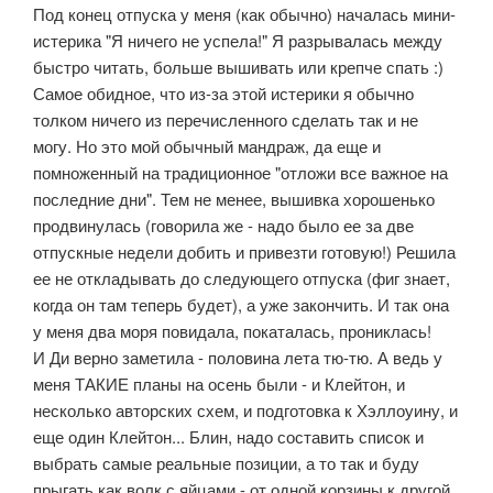
Под конец отпуска у меня (как обычно) началась мини-
истерика "Я ничего не успела!" Я разрывалась между
быстро читать, больше вышивать или крепче спать :)
Самое обидное, что из-за этой истерики я обычно
толком ничего из перечисленного сделать так и не
могу. Но это мой обычный мандраж, да еще и
помноженный на традиционное "отложи все важное на
последние дни". Тем не менее, вышивка хорошенько
продвинулась (говорила же - надо было ее за две
отпускные недели добить и привезти готовую!) Решила
ее не откладывать до следующего отпуска (фиг знает,
когда он там теперь будет), а уже закончить. И так она
у меня два моря повидала, покаталась, прониклась!
И Ди верно заметила - половина лета тю-тю. А ведь у
меня ТАКИЕ планы на осень были - и Клейтон, и
несколько авторских схем, и подготовка к Хэллоуину, и
еще один Клейтон... Блин, надо составить список и
выбрать самые реальные позиции, а то так и буду
прыгать как волк с яйцами - от одной корзины к другой,