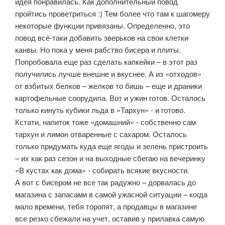
идея понравилась. Как дополнительный повод
пройтись проветриться :) Тем более что там к шагомеру
некоторые функции привязаны. Определенно, это
повод всё-таки добавить зверьков на свои клетки
канвы. Но пока у меня рабство бисера и плиты.
Попробовала еще раз сделать капкейки – в этот раз
получились лучше внешне и вкуснее. А из «отходов»
от взбитых белков – желков то бишь – еще и драники
картофельные соорудила. Вот и ужин готов. Осталось
только кинуть кубики льда в «Тархун» - и готово.
Кстати, напиток тоже «домашний» - собственно сам
тархун и лимон отваренные с сахаром. Осталось
только придумать куда еще ягоды и зелень пристроить
– их как раз сезон и на выходные сбегаю на вечеринку
«В кустах как дома» - собирать всякие вкусности.
А вот с бисером не все так радужно – дорвалась до
магазина с запасами в самой ужасной ситуации – когда
мало времени, тебя торопят, а продавцы в магазине
все резко сбежали на учет, оставив у прилавка самую