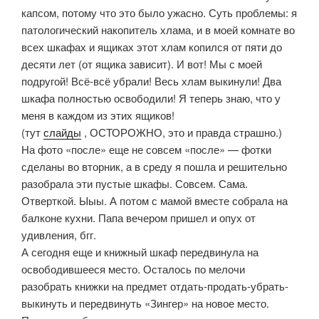
капсом, потому что это было ужасно. Суть проблемы: я
патологический накопитель хлама, и в моей комнате во
всех шкафах и ящиках этот хлам копился от пяти до
десяти лет (от ящика зависит). И вот! Мы с моей
подругой! Всё-всё убрали! Весь хлам выкинули! Два
шкафа полностью освободили! Я теперь знаю, что у
меня в каждом из этих ящиков!
(тут
слайды
, ОСТОРОЖНО, это и правда страшно.)
На фото «после» еще не совсем «после» — фотки
сделаны во вторник, а в среду я пошла и решительно
разобрала эти пустые шкафы. Совсем. Сама.
Отверткой. Ыыы. А потом с мамой вместе собрала на
балконе кухни. Папа вечером пришел и опух от
удивления, бгг.
А сегодня еще и книжный шкаф передвинула на
освободившееся место. Осталось по мелочи
разобрать книжки на предмет отдать-продать-убрать-
выкинуть и передвинуть «Зингер» на новое место.