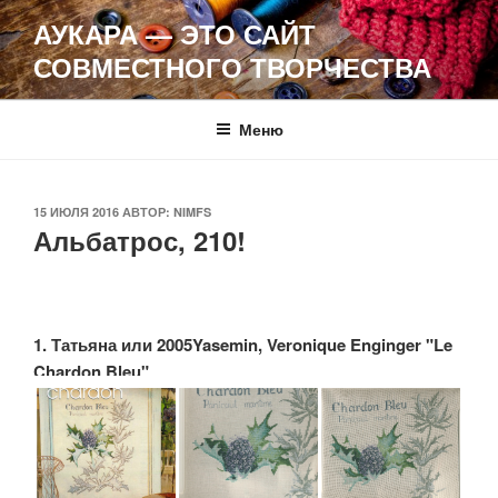
Перейти
АУКАРА — ЭТО САЙТ
к
СОВМЕСТНОГО ТВОРЧЕСТВА
содержимому
Меню
ОПУБЛИКОВАНО
15 ИЮЛЯ 2016
АВТОР:
NIMFS
Альбатрос, 210!
1. Татьяна или 2005Yasemin, Veronique Enginger "Le
Chardon Bleu"