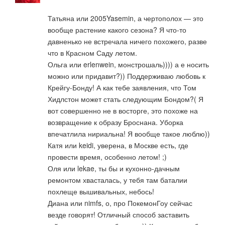
Татьяна или 2005Yasemin, а чертополох — это
вообще растение какого сезона? Я что-то
давненько не встречала ничего похожего, разве
что в Красном Саду летом.
Ольга или erlenwein, монстрошаль)))) а е носить
можно или придавит?)) Поддерживаю любовь к
Крейгу-Бонду! А как тебе заявления, что Том
Хидлстон может стать следующим Бондом?( Я
вот совершенно не в восторге, это похоже на
возвращение к образу Броснана. Уборка
впечатлила нириальна! Я вообще такое люблю))
Катя или keidi, уверена, в Москве есть, где
провести время, особенно летом! ;)
Оля или lekae, ты бы и кухонно-дачным
ремонтом хвасталась, у тебя там баталии
похлеще вышивальных, небось!
Диана или nimfs, о, про ПокемонГоу сейчас
везде говорят! Отличный способ заставить