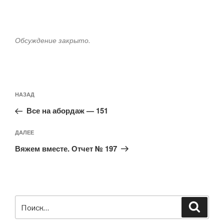
Обсуждение закрыто.
Навигация
Предыдущая
НАЗАД
по
запись:
записям
Все на абордаж — 151
Следующая
ДАЛЕЕ
запись
Вяжем вместе. Отчет № 197
Искать:
Поиск