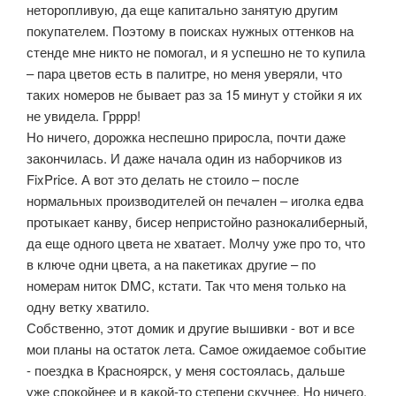
неторопливую, да еще капитально занятую другим
покупателем. Поэтому в поисках нужных оттенков на
стенде мне никто не помогал, и я успешно не то купила
– пара цветов есть в палитре, но меня уверяли, что
таких номеров не бывает раз за 15 минут у стойки я их
не увидела. Грррр!
Но ничего, дорожка неспешно приросла, почти даже
закончилась. И даже начала один из наборчиков из
FixPrice. А вот это делать не стоило – после
нормальных производителей он печален – иголка едва
протыкает канву, бисер непристойно разнокалиберный,
да еще одного цвета не хватает. Молчу уже про то, что
в ключе одни цвета, а на пакетиках другие – по
номерам ниток DMC, кстати. Так что меня только на
одну ветку хватило.
Собственно, этот домик и другие вышивки - вот и все
мои планы на остаток лета. Самое ожидаемое событие
- поездка в Красноярск, у меня состоялась, дальше
уже спокойнее и в какой-то степени скучнее. Но ничего,