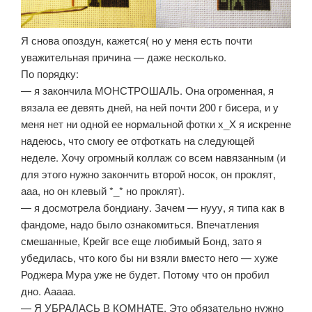
Я снова опоздун, кажется( но у меня есть почти
уважительная причина — даже несколько.
По порядку:
— я закончила МОНСТРОШАЛЬ. Она огроменная, я
вязала ее девять дней, на ней почти 200 г бисера, и у
меня нет ни одной ее нормальной фотки х_Х я искренне
надеюсь, что смогу ее отфоткать на следующей
неделе. Хочу огромный коллаж со всем навязанным (и
для этого нужно закончить второй носок, он проклят,
ааа, но он клевый *_* но проклят).
— я досмотрела бондиану. Зачем — нууу, я типа как в
фандоме, надо было ознакомиться. Впечатления
смешанные, Крейг все еще любимый Бонд, зато я
убедилась, что кого бы ни взяли вместо него — хуже
Роджера Мура уже не будет. Потому что он пробил
дно. Ааааа.
— Я УБРАЛАСЬ В КОМНАТЕ. Это обязательно нужно