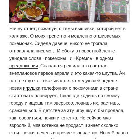
Начну отчет, пожалуй, с темы вышивки, которой нет в
коллаже. О моих трепетно и медленно отшиваемых
покемонах. Сидела давече, никого не трогала,
отправляла письмо… И сбоку в новостной ленте
увидела слова «покемоны» и «Кремль» в одном
предложении
. Сначала я решила что настало
внеплановое первое апреля и это какая-то шгутка. Ан
нет, не шутка – оказывается к следующей неделе
новая
игрушка
телефонная с покемонами в стране
стартовать планирует. Такая где ходишь по своему
городу и ищешь там зверьков, ловишь их, растишь,
сражаешься. В детстве за эту игрушку я бы продала,
как говориться, почки и котенка. Но сейчас мяв
взрослый, мяв котенка не продаст и знает сколько
стоят почки, печень и прочие «запчасти». Но всё равно