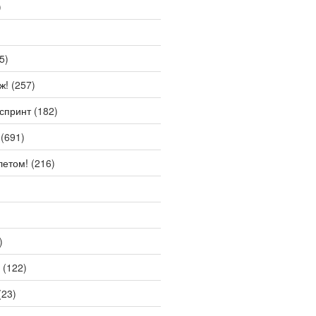
)
5)
ж!
(257)
спринт
(182)
(691)
летом!
(216)
)
(122)
(23)