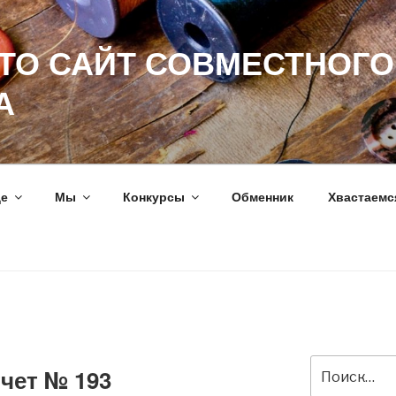
ЭТО САЙТ СОВМЕСТНОГО
А
ще
Мы
Конкурсы
Обменник
Хвастаемс
Искать:
чет № 193