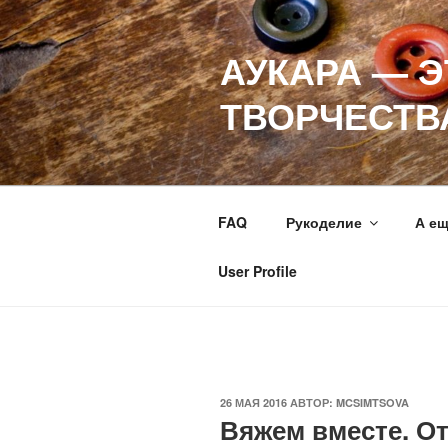
Перейти
к
АУКАРА — 
содержимому
ТВОРЧЕСТВ
FAQ
Рукоделие
А е
User Profile
ОПУБЛИКОВАНО
26 МАЯ 2016
АВТОР:
MCSIMTSOVA
Вяжем вместе. От