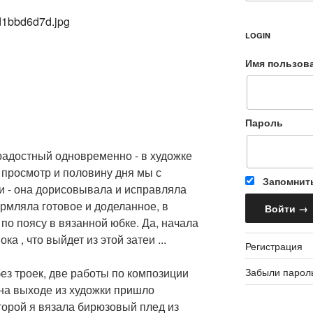
LOGIN
Имя пользов
Пароль
адостный одновременно - в художке
 просмотр и половину дня мы с
Запомнит
и - она дорисовывала и исправляла
ормляла готовое и доделанное, в
о поясу в вязанной юбке. Да, начала
ка , что выйдет из этой затеи ...
Регистрация
Забыли парол
без троек, две работы по композиции
 на выходе из художки пришло
торой я вязала бирюзовый плед из