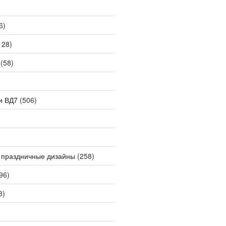
6)
128)
(58)
и ВД7
(506)
 праздничные дизайны
(258)
96)
3)