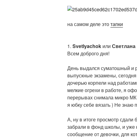
на самом деле это
тапки
1.
Svetlyachok
или
Светлана
Всем доброго дня!
День выдался суматошный и р
выпускные экзамены, сегодня
дочерью корпели над работам
мелкие огрехи в работе, я оф
перерывах снимала микро МК п
я юбку себе вязать ) Не знаю по
А, ну в итоге просмотр сдали 
забрали в фонд школы, и уже
сообщение от девочки, для ко