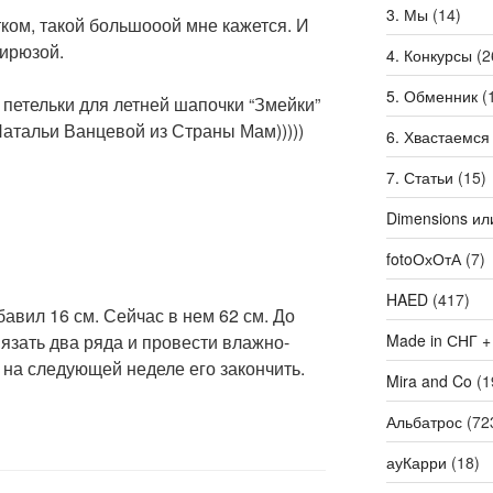
3. Мы
(14)
тком, такой большооой мне кажется. И
бирюзой.
4. Конкурсы
(2
5. Обменник
(
петельки для летней шапочки “Змейки”
атальи Ванцевой из Страны Мам)))))
6. Хвастаемся
7. Статьи
(15)
Dimensions ил
fotoОхОтА
(7)
HAED
(417)
авил 16 см. Сейчас в нем 62 см. До
Made in СНГ +
язать два ряда и провести влажно-
 на следующей неделе его закончить.
Mira and Co
(1
Альбатрос
(72
ауКарри
(18)