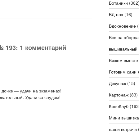
Ботаники
(382
ВД-пох
(16)
Вдохновение
(
Все на аборда
№ 193: 1 комментарий
вышивальный 
Вяжем вместе
Готовим сани 
Декупаж
(15)
а дочке — удачи на экзаменах!
Картонаж
(83)
овательный. Удачи со снудом!
КиноКлуб
(163
Мини вышивка
наши встречи