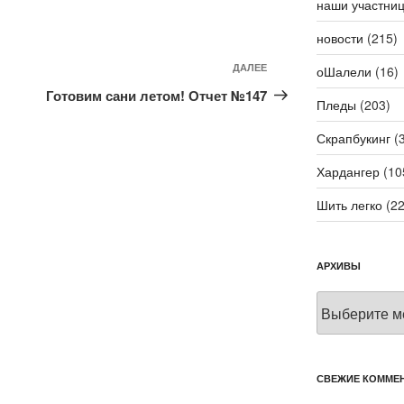
наши участни
новости
(215)
ДАЛЕЕ
Следующая
оШалели
(16)
запись
Готовим сани летом! Отчет №147
Пледы
(203)
Скрапбукинг
(3
Хардангер
(10
Шить легко
(22
АРХИВЫ
Архивы
СВЕЖИЕ КОММЕ