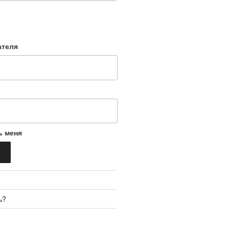
ателя
ь меня
ь?