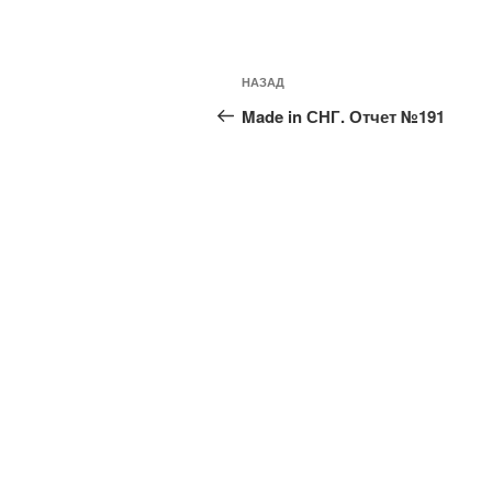
Навигация
Предыдущая
НАЗАД
по
запись:
Made in СНГ. Отчет №191
записям