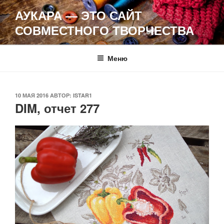
Перейти
АУКАРА — ЭТО САЙТ
к
СОВМЕСТНОГО ТВОРЧЕСТВА
содержимому
Меню
ОПУБЛИКОВАНО
10 МАЯ 2016
АВТОР:
ISTAR1
DIM, отчет 277