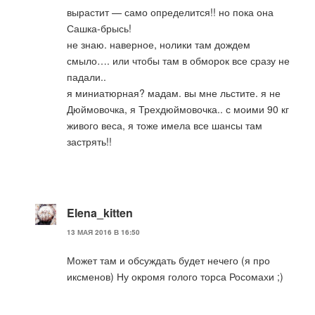
вырастит — само определится!! но пока она
Сашка-брысь!
не знаю. наверное, нолики там дождем
смыло…. или чтобы там в обморок все сразу не
падали..
я миниатюрная? мадам. вы мне льстите. я не
Дюймовочка, я Трехдюймовочка.. с моими 90 кг
живого веса, я тоже имела все шансы там
застрять!!
Elena_kitten
13 МАЯ 2016 В 16:50
Может там и обсуждать будет нечего (я про
иксменов) Ну окромя голого торса Росомахи ;)