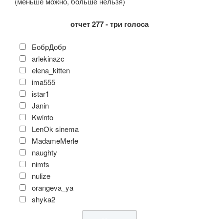
(меньше можно, больше нельзя)
отчет 277 - три голоса
БобрДобр
arlekinazc
elena_kitten
ima555
istar1
Janin
Kwinto
LenOk sinema
MadameMerle
naughty
nimfs
nulize
orangeva_ya
shyka2