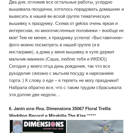
Два дня, отложив все остальные работы, усердно
вышивала гвоздички, хотелось порадовать домашних и
вывесить в нашей вк-вской группе тематическую
вышивку к празднику. Схема от gekiss очень яркая и
интересная, но многочисленные половинки – вообще не
мое! Тем не менее, к празднику успела! «Выставочное»
фото можно посмотреть в нашей группе (и в
инстаграме), а дома у меня вышивку в хупе держит
мальчик-манекен (Саша, люблю тебя и ИКЕЮ))
Сегодня у моего отца день рождения, так что все
рукоделие связано с мытьем посуду и нарезанием
торта :) К слову о еде – я терпеть не могу праздники!!
Набрала обратно все, что с таким трудом сбрасывала
эти долгие две недели…
6. Janin или Яна. Dimensions 35067 Floral Trellis
Wedding Record и Mirabilia The Kiss.*****