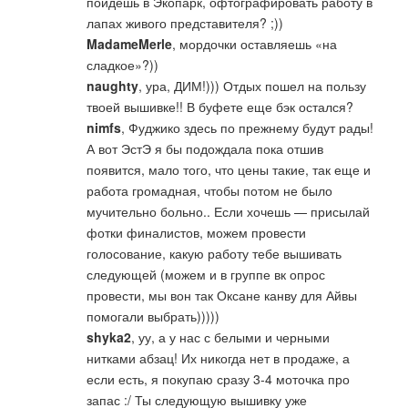
пойдешь в Экопарк, офтографировать работу в
лапах живого представителя? ;))
MadameMerle
, мордочки оставляешь «на
сладкое»?))
naughty
, ура, ДИМ!))) Отдых пошел на пользу
твоей вышивке!! В буфете еще бэк остался?
nimfs
, Фуджико здесь по прежнему будут рады!
А вот ЭстЭ я бы подождала пока отшив
появится, мало того, что цены такие, так еще и
работа громадная, чтобы потом не было
мучительно больно.. Если хочешь — присылай
фотки финалистов, можем провести
голосование, какую работу тебе вышивать
следующей (можем и в группе вк опрос
провести, мы вон так Оксане канву для Айвы
помогали выбрать)))))
shyka2
, уу, а у нас с белыми и черными
нитками абзац! Их никогда нет в продаже, а
если есть, я покупаю сразу 3-4 моточка про
запас :/ Ты следующую вышивку уже