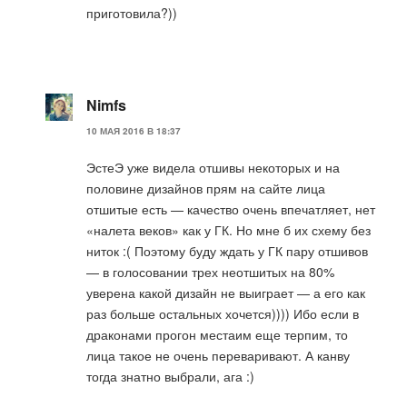
приготовила?))
Nimfs
10 МАЯ 2016 В 18:37
ЭстеЭ уже видела отшивы некоторых и на
половине дизайнов прям на сайте лица
отшитые есть — качество очень впечатляет, нет
«налета веков» как у ГК. Но мне б их схему без
ниток :( Поэтому буду ждать у ГК пару отшивов
— в голосовании трех неотшитых на 80%
уверена какой дизайн не выиграет — а его как
раз больше остальных хочется)))) Ибо если в
драконами прогон местаим еще терпим, то
лица такое не очень переваривают. А канву
тогда знатно выбрали, ага :)