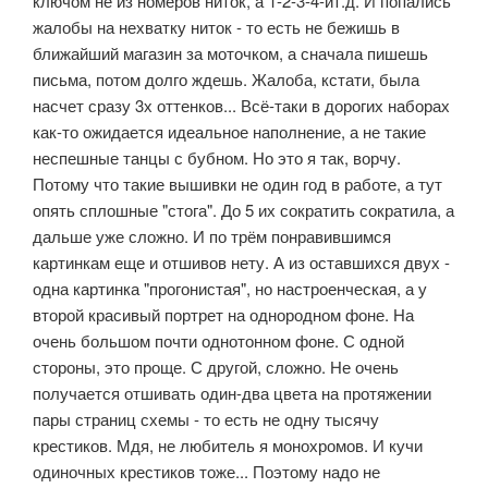
ключом не из номеров ниток, а 1-2-3-4-ит.д. И попались
жалобы на нехватку ниток - то есть не бежишь в
ближайший магазин за моточком, а сначала пишешь
письма, потом долго ждешь. Жалоба, кстати, была
насчет сразу 3х оттенков... Всё-таки в дорогих наборах
как-то ожидается идеальное наполнение, а не такие
неспешные танцы с бубном. Но это я так, ворчу.
Потому что такие вышивки не один год в работе, а тут
опять сплошные "стога". До 5 их сократить сократила, а
дальше уже сложно. И по трём понравившимся
картинкам еще и отшивов нету. А из оставшихся двух -
одна картинка "прогонистая", но настроенческая, а у
второй красивый портрет на однородном фоне. На
очень большом почти однотонном фоне. С одной
стороны, это проще. С другой, сложно. Не очень
получается отшивать один-два цвета на протяжении
пары страниц схемы - то есть не одну тысячу
крестиков. Мдя, не любитель я монохромов. И кучи
одиночных крестиков тоже... Поэтому надо не