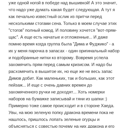
уже одной ногой в победе над вышивкой! А это значит,
что надо уже думать какая будет следующая. А тут я
как печально известный ослик из притчи перед
несколькими стогами сена. Только в моем случае этих
"стогов" полный комод. И половину хочется "вот-прям-
щас". А еще есть начатые и отложенные... И даже
помню время когда группа была "Дима и Фуджико" - а
их у меня парочка в запасах - один оригинальный набор
и подобранные нитки ко второму. Вовремя успела
захомячить прям перед самым кризисом. И надо бы
расхомячить в вышитое их, но еще же не весь запас
Димов добит. Как маленьких, так и больших, как этот
пейзаж... И еще с очень давних времен до
захомяченного ручки не доходят... Хоть номерки
наборов на бумажке записывай и тяни из шапки :)
Примерно тоже самое происходит и в стороне Хаеда.
Увы, на мою зеленую попку дракона времени пока не
нашлось, пришлось лопать зеленые огурцы и
объясняться с совестью почему на них дракона и его