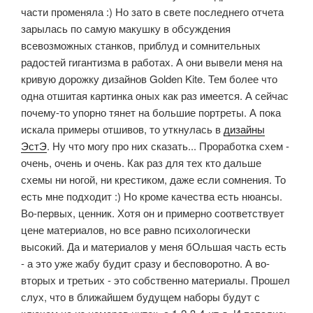
части променяла :) Но зато в свете последнего отчета
зарылась по самую макушку в обсуждения
всевозможных станков, приблуд и сомнительных
радостей гигантизма в работах. А они вывели меня на
кривую дорожку дизайнов Golden Kite. Тем более что
одна отшитая картинка оных как раз имеется. А сейчас
почему-то упорно тянет на большие портреты. А пока
искала примеры отшивов, то уткнулась в
дизайны
ЭстЭ
. Ну что могу про них сказать... Проработка схем -
очень, очень и очень. Как раз для тех кто дальше
схемы ни ногой, ни крестиком, даже если сомнения. То
есть мне подходит :) Но кроме качества есть нюансы.
Во-первых, ценник. Хотя он и примерно соответствует
цене материалов, но все равно психологически
высокий. Да и материалов у меня бОльшая часть есть
- а это уже жабу будит сразу и бесповоротно. А во-
вторых и третьих - это собственно материалы. Прошел
слух, что в ближайшем будущем наборы будут с