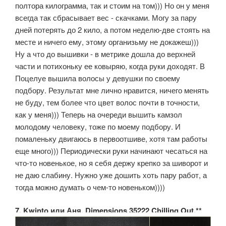
полтора килограмма, так и стоим на том))) Но он у меня
всегда так сбрасывает вес - скачками. Могу за пару
дней потерять до 2 кило, а потом неделю-две стоять на
месте и ничего ему, этому организьму не докажеш)))
Ну а что до вышивки - в метрике дошла до верхней
части и потихоньку ее ковыряю, когда руки доходят. В
Поцелуе вышила волосы у девушки по своему
подбору. Результат мне лично нравится, ничего менять
не буду, тем более что цвет волос почти в точности,
как у меня))) Теперь на очереди вышить камзол
молодому человеку, тоже по моему подбору. И
помаленьку двигаюсь в первоотшиве, хотя там работы
еще много))) Периодически руки начинают чесаться на
что-то новенькое, но я себя держу крепко за шиворот и
не даю слабину. Нужно уже дошить хоть пару работ, а
тогда можно думать о чем-то новеньком))))
7. Kwinto или Аня. Dimensions 35222 Chilling Out.**