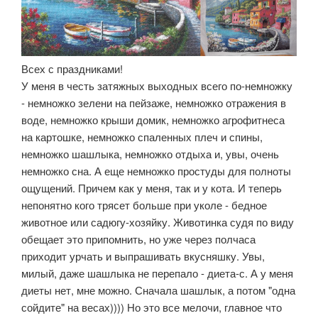
Всех с праздниками!
У меня в честь затяжных выходных всего по-немножку
- немножко зелени на пейзаже, немножко отражения в
воде, немножко крыши домик, немножко агрофитнеса
на картошке, немножко спаленных плеч и спины,
немножко шашлыка, немножко отдыха и, увы, очень
немножко сна. А еще немножко простуды для полноты
ощущений. Причем как у меня, так и у кота. И теперь
непонятно кого трясет больше при уколе - бедное
животное или садюгу-хозяйку. Животинка судя по виду
обещает это припомнить, но уже через полчаса
приходит урчать и выпрашивать вкусняшку. Увы,
милый, даже шашлыка не перепало - диета-с. А у меня
диеты нет, мне можно. Сначала шашлык, а потом "одна
сойдите" на весах)))) Но это все мелочи, главное что