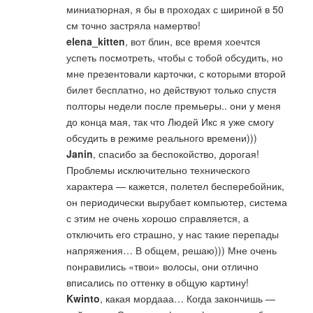
миниатюрная, я бы в проходах с шириной в 50
см точно застряла намертво!
elena_kitten
, вот блин, все время хоечтся
успеть посмотреть, чтобы с тобой обсудить, но
мне презентовали карточки, с которыми второй
билет бесплатно, но действуют только спустя
полторы недели после премьеры.. они у меня
до конца мая, так что Людей Икс я уже смогу
обсудить в режиме реального времени)))
Janin
, спасибо за беспокойство, дорогая!
Проблемы исключительно технического
характера — кажется, полетел бесперебойник,
он периодически вырубает компьютер, система
с этим не очень хорошо справляется, а
отключить его страшно, у нас такие перепады
напряжения… В общем, решаю))) Мне очень
понравились «твои» волосы, они отлично
вписались по оттенку в общую картину!
Kwinto
, какая мордааа… Когда закончишь —