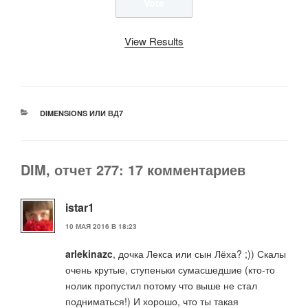
View Results
РУБРИКИ
DIMENSIONS ИЛИ ВД7
DIM, отчет 277: 17 комментариев
istar1
10 МАЯ 2016 В 18:23
arlekinazc
, дочка Лекса или сын Лёха? ;)) Скалы
очень крутые, ступеньки сумасшедшие (кто-то
нолик пропустил потому что выше не стал
подниматься!) И хорошо, что ты такая