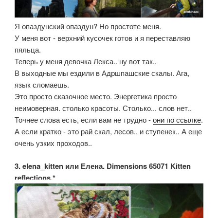
Я опаздунский опаздун? Но простоте меня.
У меня вот - верхний кусочек готов и я переставляю
пяльца.
Теперь у меня девочка Лекса.. ну вот так..
В выходные мы ездили в Адршпашские скалы. Ага,
язык сломаешь.
Это просто сказочное место. Энергетика просто
неимоверная. столько красоты. Столько... слов нет..
Точнее слова есть, если вам не трудно -
они по ссылке
.
А если кратко - это рай скал, лесов.. и ступенек.. А еще
очень узких проходов..
3. elena_kitten или Елена. Dimensions 65071 Kitten
reflections.*