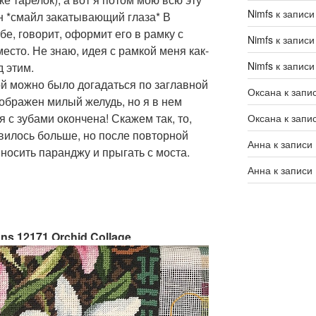
Nimfs
к запис
н *смайл закатывающий глаза* В
бе, говорит, оформит его в рамку с
Nimfs
к запис
есто. Не знаю, идея с рамкой меня как-
Nimfs
к запис
 этим.
ой можно было догадаться по заглавной
Оксана
к запи
изображен милый желудь, но я в нем
я с зубами окончена! Скажем так, то,
Оксана
к запи
вилось больше, но после повторной
Анна
к записи
 носить паранджу и прыгать с моста.
Анна
к записи
ns 12171 Orchid Collage