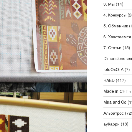
3. Мы
(14)
4. Конкурсы
(2
5. Обменник
(
6. Хвастаемся
7. Статьи
(15)
Dimensions ил
fotoОхОтА
(7)
HAED
(417)
Made in СНГ +
Mira and Co
(1
Альбатрос
(72
ауКарри
(18)