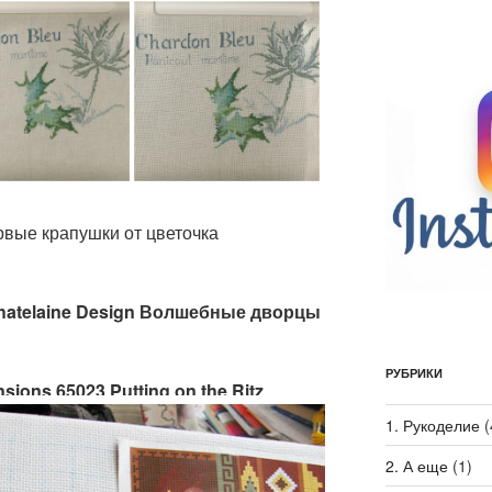
ервые крапушки от цветочка
 Chatelaine Design Волшебные дворцы
РУБРИКИ
sions 65023 Putting on the Ritz
1. Рукоделие
(
2. А еще
(1)