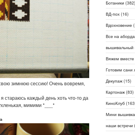
Ботаники
(382
ВД-пох
(16)
Вдохновение
(
Все на аборда
вышивальный 
Вяжем вместе
Готовим сани 
Декупаж
(15)
 свою зимнюю сессию! Очень вовремя,
Картонаж
(83)
я стараюсь каждый день хоть что-то да
КиноКлуб
(163
ухленькая, мимими *___*
Мини вышивка
ка
наши встречи