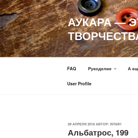
Перейти
к
АУКАРА — 
содержимому
ТВОРЧЕСТВ
FAQ
Рукоделие
А е
User Profile
ОПУБЛИКОВАНО
29 АПРЕЛЯ 2016
АВТОР:
ISTAR1
Альбатрос, 199