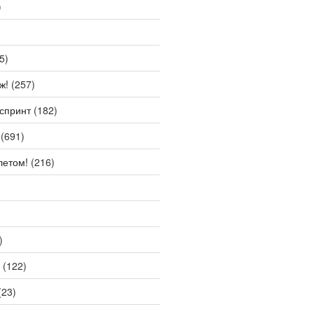
)
5)
ж!
(257)
спринт
(182)
(691)
летом!
(216)
)
(122)
(23)