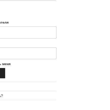
ателя
ь меня
ь?