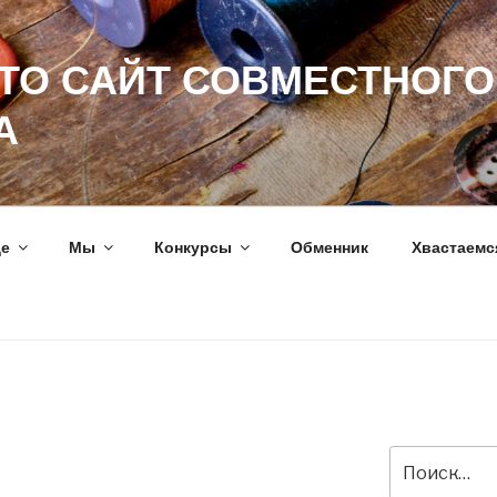
ЭТО САЙТ СОВМЕСТНОГО
А
ще
Мы
Конкурсы
Обменник
Хвастаемс
Искать: