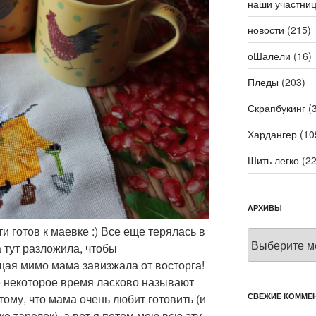
наши участни
новости
(215)
оШалели
(16)
Пледы
(203)
Скрапбукинг
(3
Хардангер
(10
Шить легко
(22
АРХИВЫ
и готов к маевке :) Все еще терялась в
Архивы
а тут разложила, чтобы
ая мимо мама завизжала от восторга!
е некоторое время ласково называют
СВЕЖИЕ КОММЕ
отому, что мама очень любит готовить (и
е тарелок), а вот я потом мою всю эту