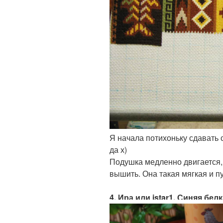
Я начала потихоньку сдавать
да х)
Подушка медленно двигается, 
вышить. Она такая мягкая и п
4. Ира или istar1, Синяя бел