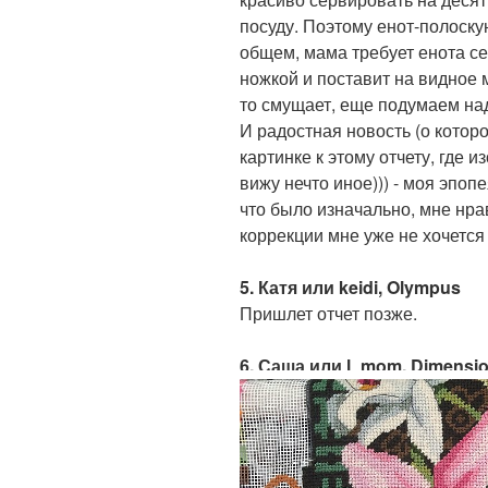
посуду. Поэтому енот-полоску
общем, мама требует енота се
ножкой и поставит на видное м
то смущает, еще подумаем над
И радостная новость (о котор
картинке к этому отчету, где 
вижу нечто иное))) - моя эпопе
что было изначально, мне нра
коррекции мне уже не хочется
5. Катя или keidi, Olympus
Пришлет отчет позже.
6. Саша или l_mom, Dimensio