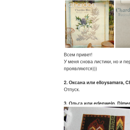
Всем привет!
У меня снова листики, но и п
проявляются)))
2. Оксана или elloysamara,
Отпуск.
3. Ольга или erlenwein, Dimen