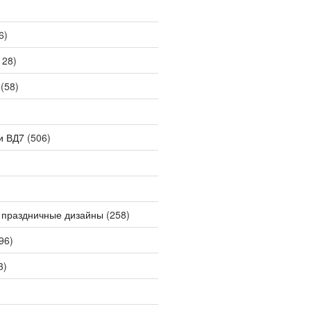
6)
128)
(58)
и ВД7
(506)
 праздничные дизайны
(258)
96)
3)