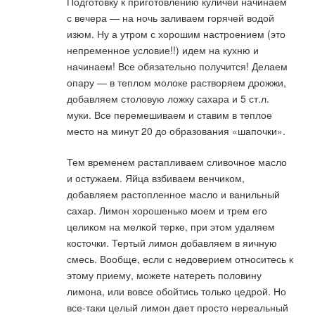
Подготовку к приготовлению куличей начинаем
с вечера — на ночь заливаем горячей водой
изюм. Ну а утром с хорошим настроением (это
непременное условие!!) идем на кухню и
начинаем! Все обязательно получится! Делаем
опару — в теплом молоке растворяем дрожжи,
добавляем столовую ложку сахара и 5 ст.л.
муки. Все перемешиваем и ставим в теплое
место на минут 20 до образования «шапочки».
Тем временем растапливаем сливочное масло
и остужаем. Яйца взбиваем венчиком,
добавляем растопленное масло и ванильный
сахар. Лимон хорошенько моем и трем его
целиком на мелкой терке, при этом удаляем
косточки. Тертый лимон добавляем в яичную
смесь. Вообще, если с недоверием относитесь к
этому приему, можете натереть половину
лимона, или вовсе обойтись только цедрой. Но
все-таки целый лимон дает просто нереальный