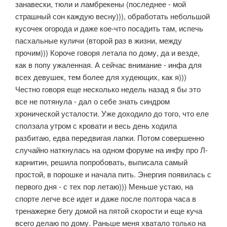
занавески, тюли и ламбрекены (последнее - мой
страшный сон каждую весну))), обработать небольшой
кусочек огорода и даже кое-что посадить там, испечь
пасхальные куличи (второй раз в жизни, между
прочим))) Короче говоря летала по дому, да и везде,
как в попу ужаленная. А сейчас внимание - инфа для
всех девушек, тем более для худеющих, как я)))
Честно говоря еще несколько недель назад я бы это
все не потянула - дал о себе знать синдром
хронической усталости. Уже доходило до того, что еле
сползала утром с кровати и весь день ходила
разбитаю, едва передвигая лапки. Потом совершенно
случайно наткнулась на одном форуме на инфу про Л-
карнитин, решила попробовать, выписала самый
простой, в порошке и начала пить. Энергия появилась с
первого дня - с тех пор летаю))) Меньше устаю, на
спорте легче все идет и даже после полтора часа в
тренажерке бегу домой на пятой скорости и еще куча
всего делаю по дому. Раньше меня хватало только на