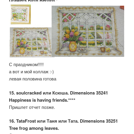
Drawers Birth Record.*
С праздником!!!!!
а вот и мой коллаж :-)
левая половина готова
15. soulcracked или Ксюша. Dimensions 35241
Happiness is having friends.****
Пришлет отчет позже.
16. TataFrost или Таня или Тата. Dimensions 35251
Tree frog among leaves.