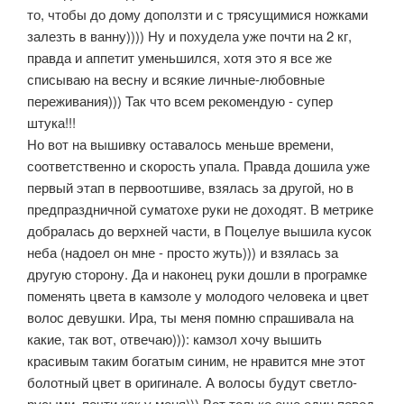
то, чтобы до дому доползти и с трясущимися ножками
залезть в ванну)))) Ну и похудела уже почти на 2 кг,
правда и аппетит уменьшился, хотя это я все же
списываю на весну и всякие личные-любовные
переживания))) Так что всем рекомендую - супер
штука!!!
Но вот на вышивку оставалось меньше времени,
соответственно и скорость упала. Правда дошила уже
первый этап в первоотшиве, взялась за другой, но в
предпраздничной суматохе руки не доходят. В метрике
добралась до верхней части, в Поцелуе вышила кусок
неба (надоел он мне - просто жуть))) и взялась за
другую сторону. Да и наконец руки дошли в програмке
поменять цвета в камзоле у молодого человека и цвет
волос девушки. Ира, ты меня помню спрашивала на
какие, так вот, отвечаю))): камзол хочу вышить
красивым таким богатым синим, не нравится мне этот
болотный цвет в оригинале. А волосы будут светло-
русыми, почти как у меня))) Вот только еще один повод