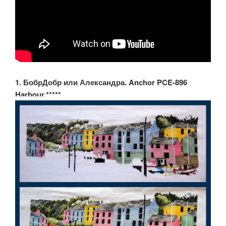
1. БобрДобр или Александра. Anchor PCE-896
Harbour.*****