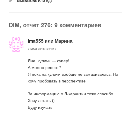
РУБРИКИ
DIMENSIONS ИЛИ ВД7
DIM, отчет 276: 9 комментариев
ima555 или Марина
2 МАЯ 2016 В 21:12
Яна, куличи — супер!
А можно рецепт?
Я пока на куличи вообще не замахивалась. Но
хочу пробовать в перспективе
За информацию о Л-карнитин тоже спасибо.
Хочу летать ))
Буду изучать