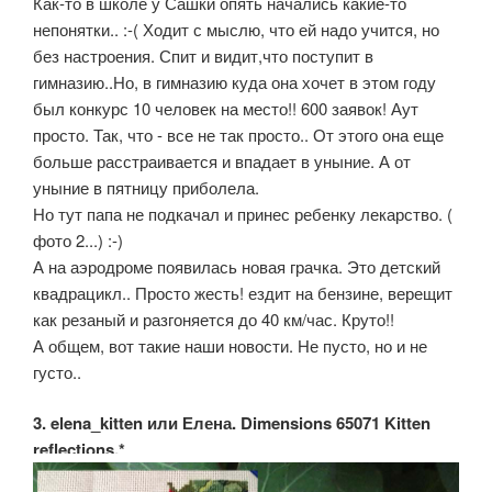
Как-то в школе у Сашки опять начались какие-то
непонятки.. :-( Ходит с мыслю, что ей надо учится, но
без настроения. Спит и видит,что поступит в
гимназию..Но, в гимназию куда она хочет в этом году
был конкурс 10 человек на место!! 600 заявок! Аут
просто. Так, что - все не так просто.. От этого она еще
больше расстраивается и впадает в уныние. А от
уныние в пятницу приболела.
Но тут папа не подкачал и принес ребенку лекарство. (
фото 2...) :-)
А на аэродроме появилась новая грачка. Это детский
квадрацикл.. Просто жесть! ездит на бензине, верещит
как резаный и разгоняется до 40 км/час. Круто!!
А общем, вот такие наши новости. Не пусто, но и не
густо..
3. elena_kitten или Елена. Dimensions 65071 Kitten
reflections.*