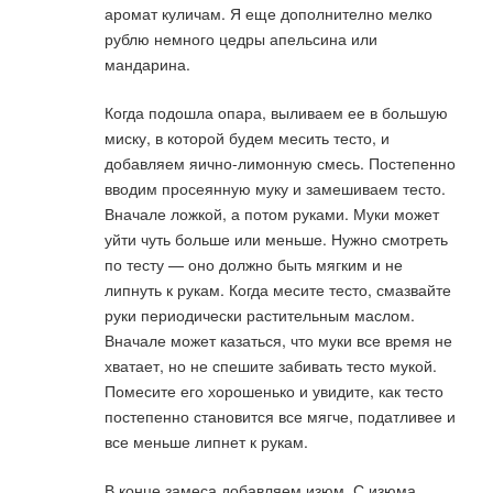
аромат куличам. Я еще дополнително мелко
рублю немного цедры апельсина или
мандарина.
Когда подошла опара, выливаем ее в большую
миску, в которой будем месить тесто, и
добавляем яично-лимонную смесь. Постепенно
вводим просеянную муку и замешиваем тесто.
Вначале ложкой, а потом руками. Муки может
уйти чуть больше или меньше. Нужно смотреть
по тесту — оно должно быть мягким и не
липнуть к рукам. Когда месите тесто, смазвайте
руки периодически растительным маслом.
Вначале может казаться, что муки все время не
хватает, но не спешите забивать тесто мукой.
Помесите его хорошенько и увидите, как тесто
постепенно становится все мягче, податливее и
все меньше липнет к рукам.
В конце замеса добавляем изюм. С изюма