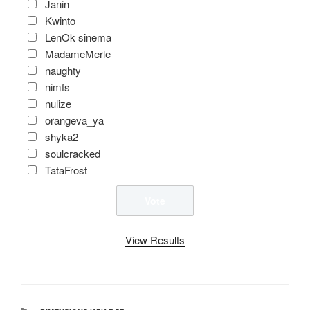
Janin
Kwinto
LenOk sinema
MadameMerle
naughty
nimfs
nulize
orangeva_ya
shyka2
soulcracked
TataFrost
View Results