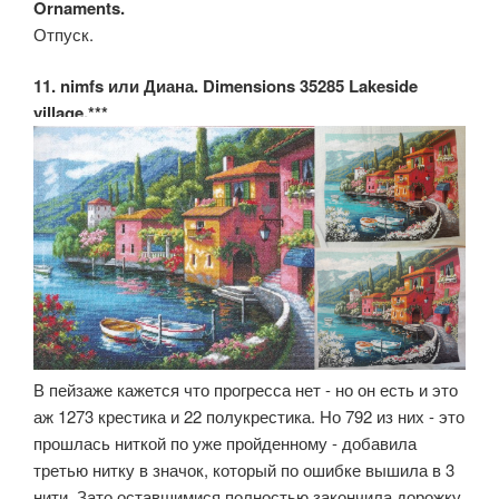
Ornaments.
Отпуск.
11. nimfs или Диана. Dimensions 35285 Lakeside
village.***
В пейзаже кажется что прогресса нет - но он есть и это
аж 1273 крестика и 22 полукрестика. Но 792 из них - это
прошлась ниткой по уже пройденному - добавила
третью нитку в значок, который по ошибке вышила в 3
нити. Зато оставшимися полностью закончила дорожку