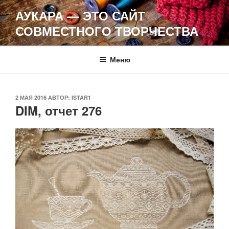
Перейти
АУКАРА — ЭТО САЙТ
к
СОВМЕСТНОГО ТВОРЧЕСТВА
содержимому
Меню
ОПУБЛИКОВАНО
2 МАЯ 2016
АВТОР:
ISTAR1
DIM, отчет 276