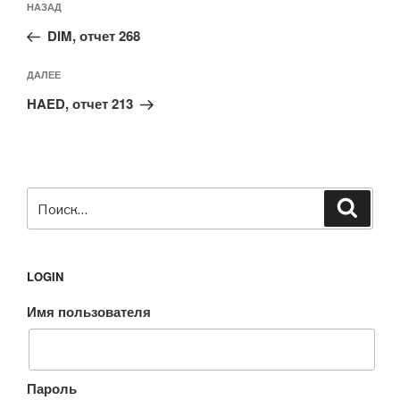
Предыдущая
НАЗАД
по
запись:
записям
DIM, отчет 268
Следующая
ДАЛЕЕ
запись
HAED, отчет 213
Искать:
Поиск
LOGIN
Имя пользователя
Пароль