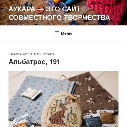
Перейти
АУКАРА — ЭТО САЙТ
к
СОВМЕСТНОГО ТВОРЧЕСТВА
содержимому
Меню
ОПУБЛИКОВАНО
5 МАРТА 2016
АВТОР:
ISTAR1
Альбатрос, 191