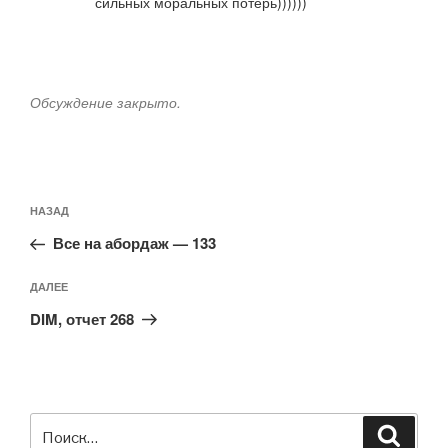
сильных моральных потерь))))))
Обсуждение закрыто.
Навигация
Предыдущая
НАЗАД
по
запись:
записям
Все на абордаж — 133
Следующая
ДАЛЕЕ
запись
DIM, отчет 268
Искать:
Поиск