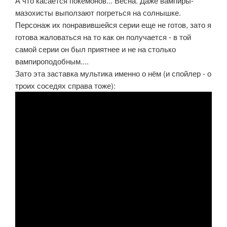
А что касается покемонов... Весна. Даже вампиры-
мазохисты выползают погреться на солнышке.
Персонаж их понравившейся серии еще не готов, зато я
готова жаловаться на то как он получается - в той
самой серии он был приятнее и не на столько
вампироподобным....
Зато эта заставка мультика именно о нём (и спойлер - о
троих соседях справа тоже):