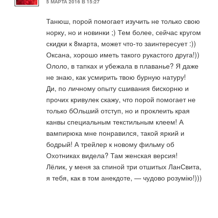
5 МАРТА 2016 В 15:27
Танюш, порой помогает изучить не только свою
норку, но и новинки ;) Тем более, сейчас кругом
скидки к 8марта, может что-то заинтересует :))
Оксана, хорошо иметь такого рукастого друга!))
Ололо, в тапках и убежала в плаванье? Я даже
не знаю, как усмирить твою бурную натуру!
Ди, по личному опыту сшивания бискорню и
прочих кривулек скажу, что порой помогает не
только бОльший отступ, но и проклеить края
канвы специальным текстильным клеем! А
вампирюка мне понравился, такой яркий и
бодрый! А трейлер к новому фильму об
Охотниках видела? Там женская версия!
Лёлик, у меня за спиной три отшитых ЛанСвита,
я тебя, как в том анекдоте, — чудово розумію!)))