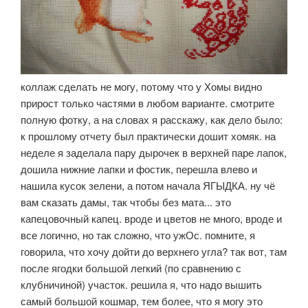
коллаж сделать не могу, потому что у Хомы видно
прирост только частями в любом варианте. смотрите
полную фотку, а на словах я расскажу, как дело было:
к прошлому отчету был практически дошит хомяк. на
неделе я заделала пару дырочек в верхней паре лапок,
дошила нижние лапки и фостик, перешла влево и
нашила кусок зелени, а потом начала ЯГЫДКА. ну чё
вам сказать дамы, так чтобы без мата... это
капецовочный капец. вроде и цветов не много, вроде и
все логично, но так сложно, что ужОс. помните, я
говорила, что хочу дойти до верхнего угла? так вот, там
после ягодки большой легкий (по сравнению с
клубничиной) участок. решила я, что надо вышить
самый большой кошмар, тем более, что я могу это