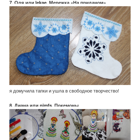
7. Оля или lekae, Мережка «На приданом»
я домучила тапки и ушла в свободное творчество!
8. Диана или nimfs, Покемоны