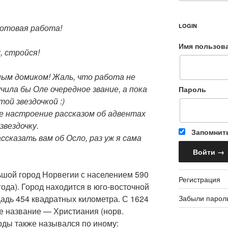
готовая работа!
LOGIN
Имя пользов
, стройся!
ным домиком! Жаль, что работа не
чила бы Оле очередное звание, а пока
Пароль
ой звездочкой :)
е настроение рассказом об адвентах
звездочку.
Запомнит
ссказать вам об Осло, раз уж я сама
шой город Норвегии с населением 590
Регистрация
года). Город находится в юго-восточной
Забыли парол
адь 454 квадратных километра. С 1624
е название — Христиания (норв.
 годы также назывался по иному: