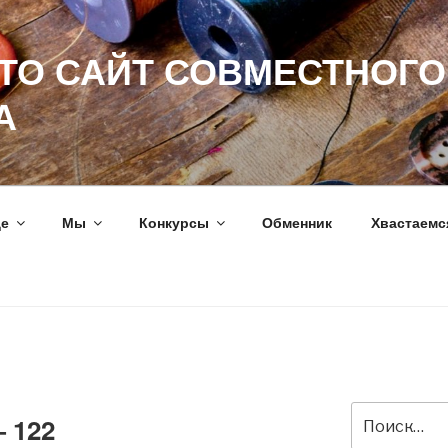
ЭТО САЙТ СОВМЕСТНОГО
А
ще
Мы
Конкурсы
Обменник
Хвастаемс
Искать:
 122