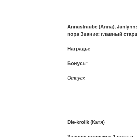
Annastraube (
Анна), Janlynn
пора
Звание: главный стар
Награды:
Бонусы:
Отпуск
Die-krolik (
Катя)
Звание:
с
таршина 1 статьи