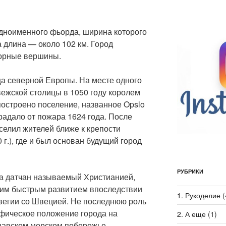
одноименного фьорда, ширина которого
а длина — около 102 км. Город
горные вершины.
а северной Европы. На месте одного
ежской столицы в 1050 году королем
построено поселение, названное Opslo
традало от пожара 1624 года. После
еселил жителей ближе к крепости
 г.), где и был основан будущий город
РУБРИКИ
а датчан называемый Христианией,
оим быстрым развитием впоследствии
1. Рукоделие
(
егии со Швецией. Не последнюю роль
афическое положение города на
2. А еще
(1)
навском морском побережье.