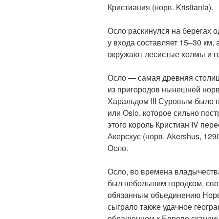
Кристиания (норв. Kristiania).
Осло раскинулся на берегах 
у входа составляет 15–30 км, 
окружают лесистые холмы и 
Осло — самая древняя столиц
из пригородов нынешней норв
Харальдом III Суровым было 
или Oslo, которое сильно пос
этого король Кристиан IV пер
Акерсхус (норв. Akershus, 1290
Осло.
Осло, во времена владычеств
был небольшим городком, св
обязанным объединению Норв
сыграло также удачное геогр
обращенном к Европе сканди