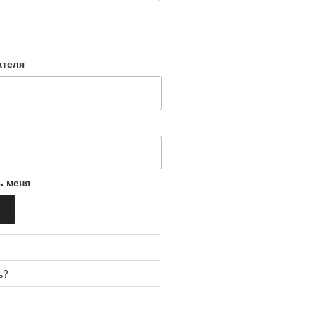
ателя
ь меня
ь?