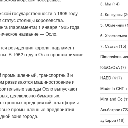
3. Мы
(14)
ской государственности в 1905 году
4. Конкурсы
(2
 статус столицы королевства.
5. Обменник
(
нга (парламента) 1 января 1925 года
рическое название — Осло.
6. Хвастаемся
7. Статьи
(15)
ется резиденция короля, парламент
раны. В 1952 году в Осло прошли зимние
Dimensions ил
fotoОхОтА
(7)
й промышленный, транспортный и
HAED
(417)
нем развиваются машиностроение и
Made in СНГ +
роительные заводы Осло выпускают
вых, целлюлозно-бумажных,
Mira and Co
(1
лектронных предприятий, платформы
Новые промышленные предприятия
Альбатрос
(72
дной зоне города.
ауКарри
(18)