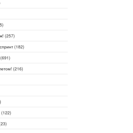
)
5)
ж!
(257)
спринт
(182)
(691)
летом!
(216)
)
(122)
(23)