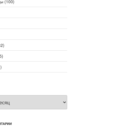
цы
(100)
2)
5)
)
НТАРИИ