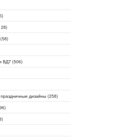
6)
128)
(58)
и ВД7
(506)
 праздничные дизайны
(258)
96)
3)