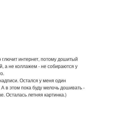
то глючит интернет, потому дошитый
й, а не коллажем - не собираются у
о.
 надписи. Остался у меня один
 А в этом пока буду мелочь дошивать -
е. Осталась летняя картинка.)