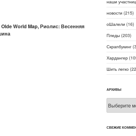
наши участни
новости
(215)
оШалели
(16)
: Olde World Map, Риолис: Весенняя
шина
Пледы
(203)
Скрапбукинг
(3
Хардангер
(10
Шить легко
(22
АРХИВЫ
Архивы
СВЕЖИЕ КОММЕ