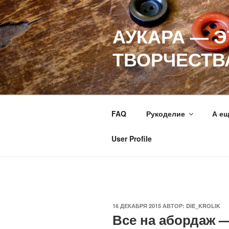
Перейти
к
АУКАРА — 
содержимому
ТВОРЧЕСТВ
FAQ
Рукоделие
А е
User Profile
ОПУБЛИКОВАНО
16 ДЕКАБРЯ 2015
АВТОР:
DIE_KROLIK
Все на абордаж —