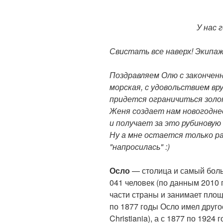
У нас 
Свистать все наверх! Экипаж
Поздравляем Олю с закончен
морская, с удовольствием вру
придется ограничиться золот
Женя создает нам новогодне
и получает за это рубиновую 
Ну а мне остается только ра
"напросилась" :)
Осло
— столица и самый боль
041 человек (по данным 2010 
части страны и занимает площ
по 1877 годы Осло имел друго
Christiania), а с 1877 по 1924