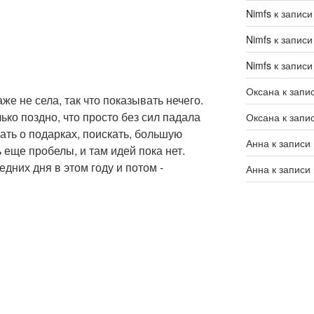
Nimfs
к запис
Nimfs
к запис
Nimfs
к запис
Оксана
к запи
же не села, так что показывать нечего.
ко поздно, что просто без сил падала
Оксана
к запи
ать о подарках, поискать, большую
Анна
к записи
ь еще пробелы, и там идей пока нет.
дних дня в этом году и потом -
Анна
к записи