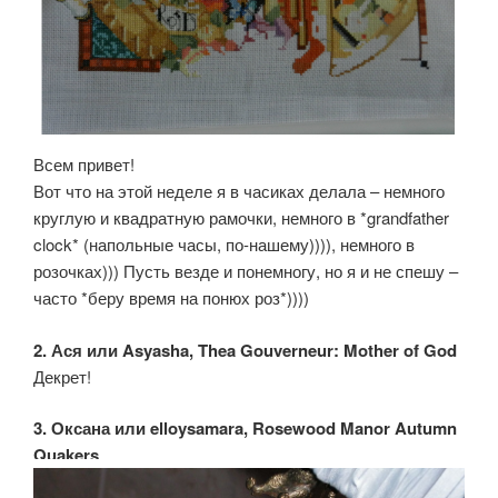
Всем привет!
Вот что на этой неделе я в часиках делала – немного
круглую и квадратную рамочки, немного в *grandfather
clock* (напольные часы, по-нашему)))), немного в
розочках))) Пусть везде и понемногу, но я и не спешу –
часто *беру время на понюх роз*))))
2. Ася или Asyasha, Thea Gouverneur: Mother of God
Декрет!
3. Оксана или elloysamara, Rosewood Manor Autumn
Quakers