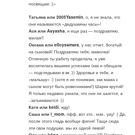
посвящаю :)»
Татьяна или 2005Yasemin
, о, я не знала, что
они называются «дедушкины часы»!
Ася или Asyasha
, и еще раз — поздравляю,
милая!!
Оксана или elloysamara
, у нас отчет, богатый
на сыновей! Поздравляю тебя, мамочка!
Отличную ты работу проделала, я уже
восхитилась вашими успехами (как и обещала
— подглядываю в вк :)) Здоровья и тебе, и
«малышу» :) (хотя я не понимаю, как мама с
сыном могут быть ровесниками!) Шарик крутой!
Я только недавно узнала, что они не шьются, а
..затыкиваются :))
Катя или keidi
, жду!
Саша или l_mom
, пфф, вот это.. кхм.. уау! :) Да,
после этого гладь вообще фигня! Тащи сюда
эти свои подушки, мы их одной левой!
Оля или lekae
, мороженое? зимой?! Одобряю