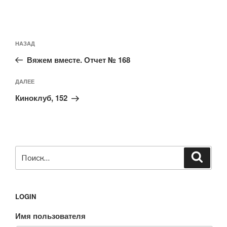
Навигация
Предыдущая
НАЗАД
по
запись:
записям
Вяжем вместе. Отчет № 168
Следующая
ДАЛЕЕ
запись
Киноклуб, 152
Искать:
Поиск
LOGIN
Имя пользователя