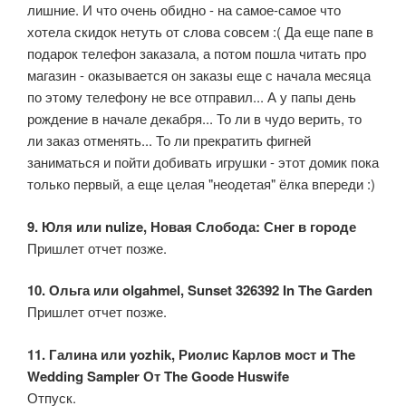
лишние. И что очень обидно - на самое-самое что
хотела скидок нетуть от слова совсем :( Да еще папе в
подарок телефон заказала, а потом пошла читать про
магазин - оказывается он заказы еще с начала месяца
по этому телефону не все отправил... А у папы день
рождение в начале декабря... То ли в чудо верить, то
ли заказ отменять... То ли прекратить фигней
заниматься и пойти добивать игрушки - этот домик пока
только первый, а еще целая "неодетая" ёлка впереди :)
9. Юля или nulize, Новая Слобода: Снег в городе
Пришлет отчет позже.
10. Ольга или olgahmel, Sunset 326392 In The Garden
Пришлет отчет позже.
11. Галина или yozhik, Риолис Карлов мост и The
Wedding Sampler От The Goode Huswife
Отпуск.