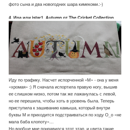
фото сына и два новогодних шара кимекоми.:-)
4. Ира или istar1, Autumn от The Cricket Collection
Иду по графику. Насчет испорченной «М» - она у меня
«хромая» :) Я сначала испортила правую ногу, вышив
ее слишком низко, потом так же лажанулась с левой,
но ее перешила, чтобы хоть в уровень была. Теперь
приступила к зашиванию камыша, который внутри
буквы М и приходится подстраиваться по ходу О_о «не
мала баба клопоту»…
Но вообще мне понравился этот этап, и цвета такие