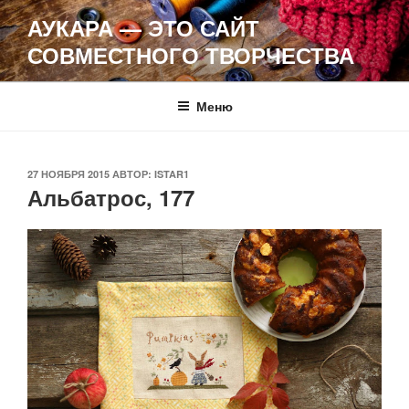
Перейти
АУКАРА — ЭТО САЙТ
к
СОВМЕСТНОГО ТВОРЧЕСТВА
содержимому
Меню
ОПУБЛИКОВАНО
27 НОЯБРЯ 2015
АВТОР:
ISTAR1
Альбатрос, 177