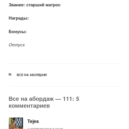
Звание: старший
матрос
Награды:
Бонусы:
Oтпуск
РУБРИКИ
ВСЕ НА АБОРДАЖ!
Все на абордаж — 111: 5
комментариев
Tejes