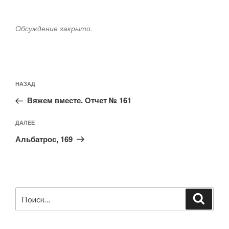
Обсуждение закрыто.
Навигация
Предыдущая
НАЗАД
по
запись:
записям
Вяжем вместе. Отчет № 161
Следующая
ДАЛЕЕ
запись
Альбатрос, 169
Искать:
Поиск