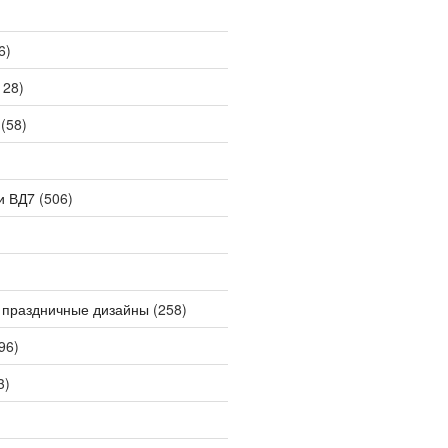
6)
128)
(58)
и ВД7
(506)
 праздничные дизайны
(258)
96)
3)