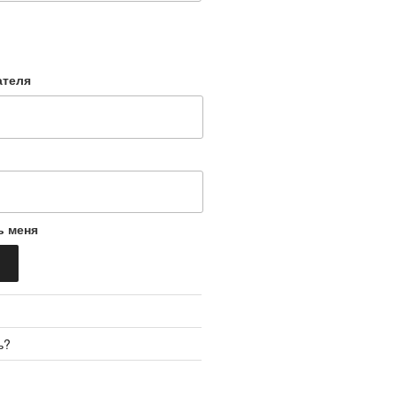
ателя
ь меня
ь?