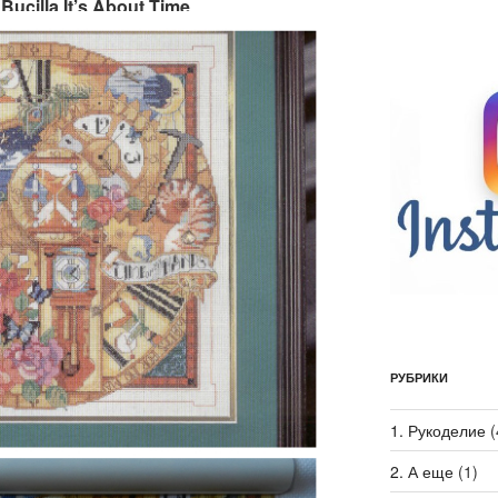
ucilla It’s About Time
РУБРИКИ
1. Рукоделие
(
2. А еще
(1)