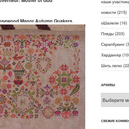
uverneur: Mother of God
наши участни
новости
(215)
 Rosewood Manor Autumn Quakers
оШалели
(16)
Пледы
(203)
Скрапбукинг
(3
Хардангер
(10
Шить легко
(22
АРХИВЫ
Архивы
СВЕЖИЕ КОММЕ