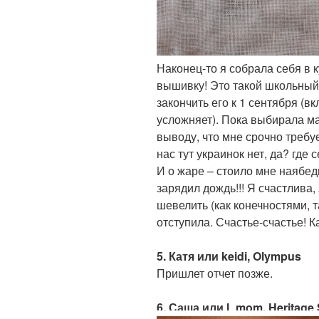
Наконец-то я собрала себя в к
вышивку! Это такой школьный
закончить его к 1 сентября (в
усложняет). Пока выбирала м
выводу, что мне срочно требуе
нас тут украинок нет, да? где
И о жаре – стоило мне наябедн
зарядил дождь!!! Я счастлива,
шевелить (как конечностями, т
отступила. Счастье-счастье! 
5. Катя или keidi, Olympus
Пришлет отчет позже.
6. Саша или l_mom, Heritage 