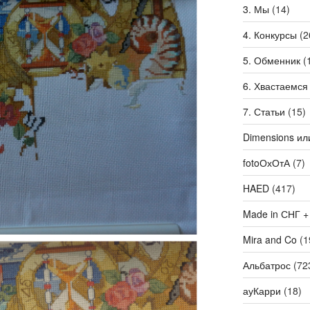
3. Мы
(14)
4. Конкурсы
(2
5. Обменник
(
6. Хвастаемся
7. Статьи
(15)
Dimensions ил
fotoОхОтА
(7)
HAED
(417)
Made in СНГ +
Mira and Co
(1
Альбатрос
(72
ауКарри
(18)