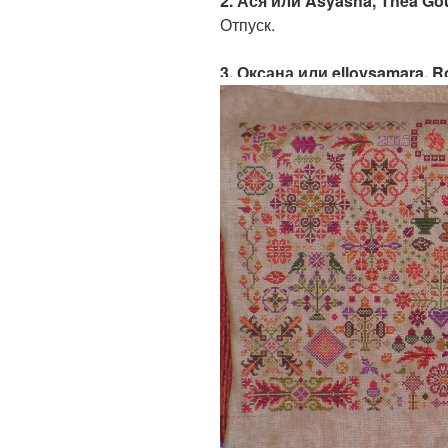
2. Ася или Asyasha, Thea Go
Отпуск.
3. Оксана или elloysamara,