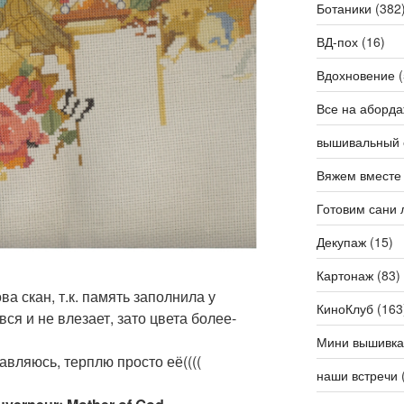
Ботаники
(382
ВД-пох
(16)
Вдохновение
(
Все на аборда
вышивальный 
Вяжем вместе
Готовим сани 
Декупаж
(15)
Картонаж
(83)
а скан, т.к. память заполнила у
КиноКлуб
(163
ся и не влезает, зато цвета более-
Мини вышивка
авляюсь, терплю просто её((((
наши встречи