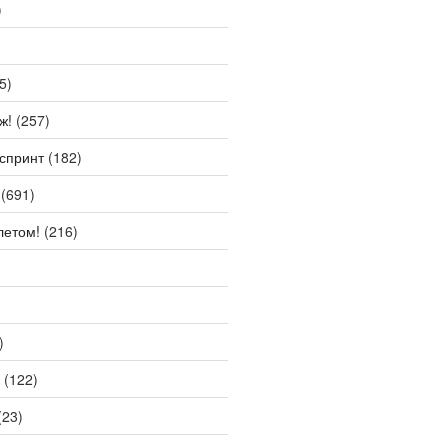
)
5)
ж!
(257)
спринт
(182)
(691)
летом!
(216)
)
(122)
(23)