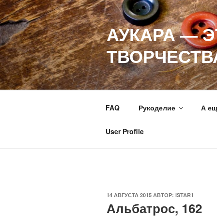
Перейти
к
АУКАРА — 
содержимому
ТВОРЧЕСТВ
FAQ
Рукоделие
А е
User Profile
ОПУБЛИКОВАНО
14 АВГУСТА 2015
АВТОР:
ISTAR1
Альбатрос, 162