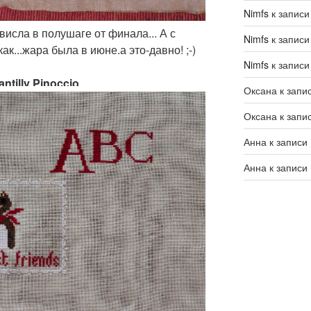
Nimfs
к запис
висла в полушаге от финала... А с
Nimfs
к запис
к...жара была в июне.а это-давно! ;-)
Nimfs
к запис
ntilly Pinoccio
Оксана
к запи
Оксана
к запи
Анна
к записи
Анна
к записи