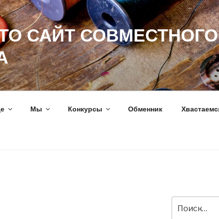
ЭТО САЙТ СОВМЕСТНОГО
А
ще
Мы
Конкурсы
Обменник
Хвастаемс
Искать: