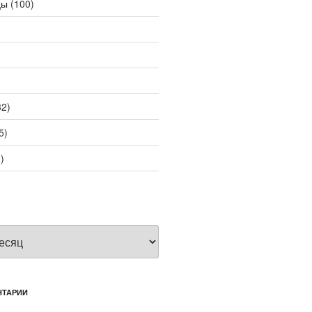
цы
(100)
2)
5)
)
НТАРИИ