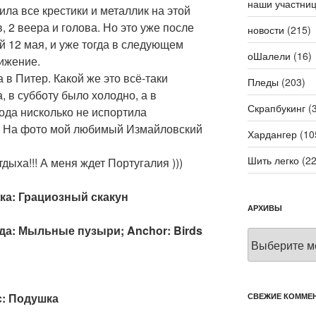
наши участни
ла все крестики и металлик на этой
, 2 веера и голова. Но это уже после
новости
(215)
 12 мая, и уже тогда в следующем
оШалели
(16)
ижение.
 в Питер. Какой же это всё-таки
Пледы
(203)
, в субботу было холодно, а в
Скрапбукинг
(3
ода нисколько не испортила
))) На фото мой любимый Измайловский
Хардангер
(10
Шить легко
(22
ыха!!! А меня ждет Португалия )))
жка: Грациозный скакун
АРХИВЫ
ода: Мыльные пузыри; Anchor: Birds
Архивы
ис: Подушка
СВЕЖИЕ КОММЕ