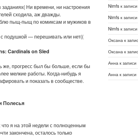
Nimfs
к запис
в заданиях( Ни времени, ни настроения
телей сходила, аж дважды.
Nimfs
к запис
блю пыщ-пыщ по комиксам и мужиков в
Nimfs
к запис
ь с подушкой — перешивать или нет((
Оксана
к запи
ns: Cardinals on Sled
Оксана
к запи
Анна
к записи
ь же, прогресс был бы больше, если бы
олее мелкие работы. Когда-нибудь я
Анна
к записи
афировать и показать в сообществе.
ки Полесья
к что я на этой недели с полноценным
очти закончена, осталось только