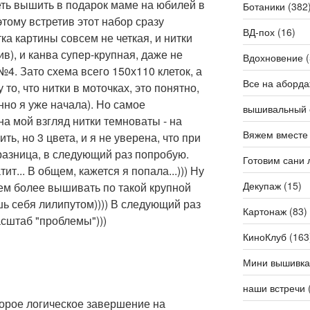
петь вышить в подарок маме на юбилей в
Ботаники
(382
этому встретив этот набор сразу
ВД-пох
(16)
ка картины совсем не четкая, и нитки
в), и канва супер-крупная, даже не
Вдохновение
(
 №4. Зато схема всего 150х110 клеток, а
Все на аборда
то, что нитки в моточках, это понятно,
нно я уже начала). Но самое
вышивальный 
на мой взгляд нитки темноваты - на
Вяжем вместе
ть, но 3 цвета, и я не уверена, что при
разница, в следующий раз попробую.
Готовим сани 
ит... В общем, кажется я попала...))) Ну
Декупаж
(15)
Тем более вышивать по такой крупной
ь себя лилипутом)))) В следующий раз
Картонаж
(83)
сштаб "проблемы")))
КиноКлуб
(163
Мини вышивка
наши встречи
торое логическое завершение на