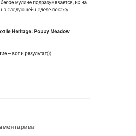
 белое мулине подразумевается, их на
то на следующей неделе покажу
extile Heritage: Poppy Meadow
ие – вот и результат)))
омментариев