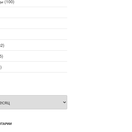
цы
(100)
2)
5)
)
НТАРИИ