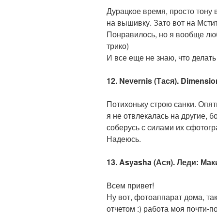
Дурацкое время, просто тону 
на вышивку. Зато вот на Мсти
Понравилось, но я вообще лю
трико)
И все еще не знаю, что делат
12. Nevernis (Тася). Dimensio
Потихоньку строю санки. Опят
я не отвлекалась на другие, б
соберусь с силами их сфотогр
Надеюсь.
13. Asyasha (Ася). Леди: Ма
Всем привет!
Ну вот, фотоаппарат дома, та
отчетом :) работа моя почти-п