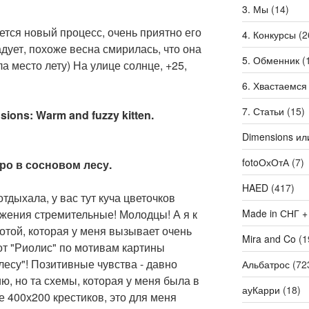
3. Мы
(14)
ется новый процесс, очень приятно его
4. Конкурсы
(2
дует, похоже весна смирилась, что она
5. Обменник
(
а место лету) На улице солнце, +25,
6. Хвастаемся
7. Статьи
(15)
sions: Warm and fuzzy kitten.
Dimensions ил
fotoОхОтА
(7)
тро в сосновом лесу.
HAED
(417)
отдыхала, у вас тут куча цветочков
Made in СНГ +
ижения стремительные! Молодцы! А я к
отой, которая у меня вызывает очень
Mira and Co
(1
 от "Риолис" по мотивам картины
есу"! Позитивные чувства - давно
Альбатрос
(72
ю, но та схемы, которая у меня была в
ауКарри
(18)
 400х200 крестиков, это для меня