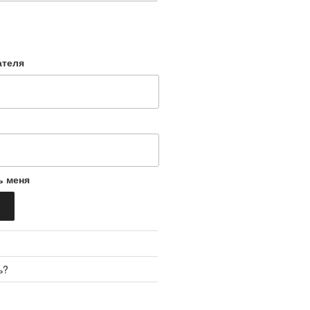
ателя
ь меня
ь?