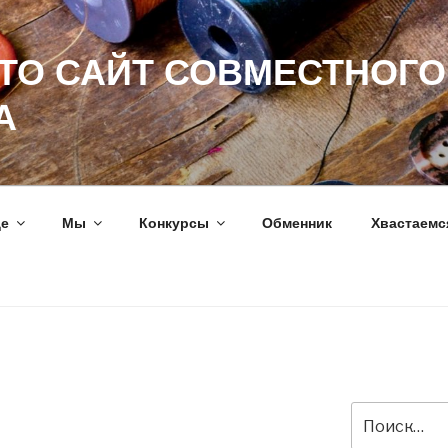
ЭТО САЙТ СОВМЕСТНОГО
А
ще
Мы
Конкурсы
Обменник
Хвастаемс
Искать: