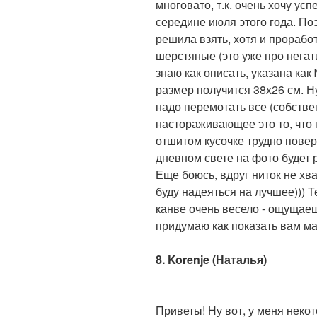
многовато, т.к. очень хочу ус
середине июля этого года. По
решила взять, хотя и проработ
шерстяные (это уже про негати
знаю как описать, указана как
размер получится 38х26 см. Ну 
надо перемотать все (собстве
настораживающее это то, что 
отшитом кусочке трудно повери
дневном свете на фото будет 
Еще боюсь, вдруг ниток не хват
буду надеяться на лучшее))) 
канве очень весело - ощущаеш
придумаю как показать вам ма
8. Korenje (Наталья)
Приветы! Ну вот, у меня неко