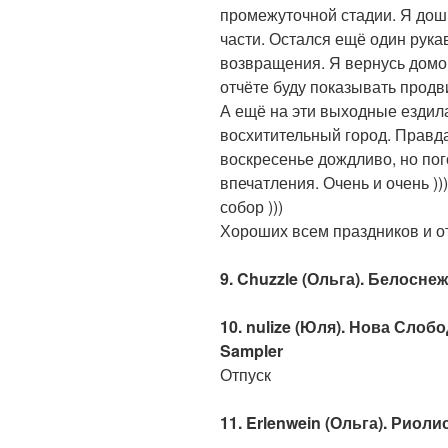
промежуточной стадии. Я доши
части. Остался ещё один рукав
возвращения. Я вернусь домой
отчёте буду показывать продв
А ещё на эти выходные ездила
восхитительный город. Правда
воскресенье дождливо, но пог
впечатления. Очень и очень 
собор )))
Хороших всем праздников и отд
9. Chuzzle (Ольга). Белосне
10. nulize (Юля). Нова Слоб
Sampler
Отпуск
11. Erlenwein (Ольга). Риол