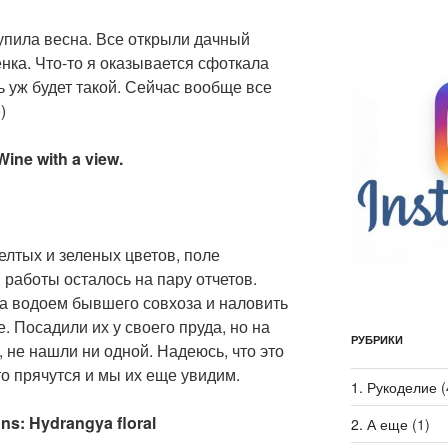
упила весна. Все открыли дачный
енка. Что-то я оказывается сфоткала
 уж будет такой. Сейчас вообще все
)
Wine with a view.
елтых и зеленых цветов, поле
 работы осталось на пару отчетов.
на водоем бывшего совхоза и наловить
. Посадили их у своего пруда, но на
РУБРИКИ
 не нашли ни одной. Надеюсь, что это
то прячутся и мы их еще увидим.
1. Рукоделие
(
ons: Hydrangya floral
2. А еще
(1)