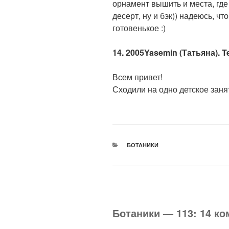
орнамент вышить и места, где
десерт, ну и бэк)) надеюсь, ч
готовенькое :)
14. 2005Yasemin (Татьяна). T
Всем привет!
Сходили на одно детское занят
РУБРИКИ
БОТАНИКИ
Ботаники — 113: 14 к