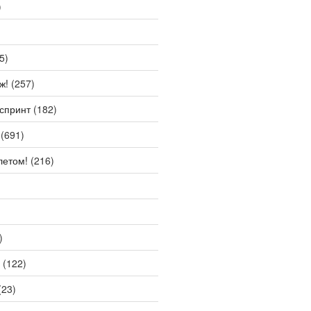
)
5)
ж!
(257)
спринт
(182)
(691)
летом!
(216)
)
(122)
(23)