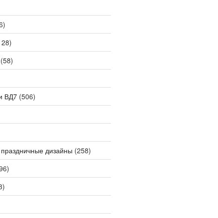
6)
128)
(58)
и ВД7
(506)
 праздничные дизайны
(258)
96)
3)