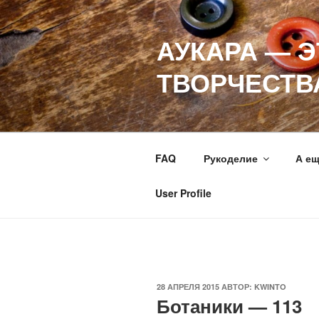
Перейти
к
АУКАРА — 
содержимому
ТВОРЧЕСТВ
FAQ
Рукоделие
А е
User Profile
ОПУБЛИКОВАНО
28 АПРЕЛЯ 2015
АВТОР:
KWINTO
Ботаники — 113