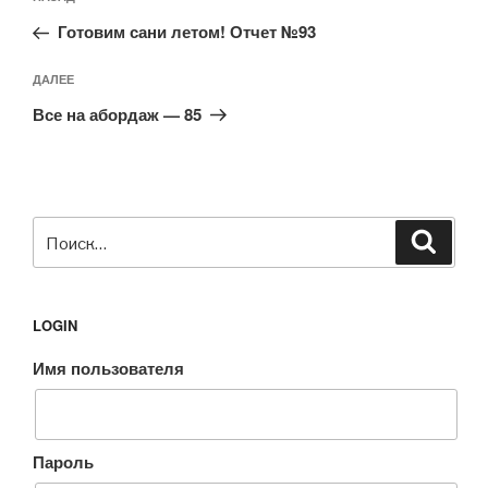
Предыдущая
по
запись:
записям
Готовим сани летом! Отчет №93
Следующая
ДАЛЕЕ
запись
Все на абордаж — 85
Искать:
Поиск
LOGIN
Имя пользователя
Пароль