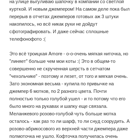
на улице выгуливаю шапочку в компании со светлой
курткой. И новым джемпером! На самом деле пока был
перерыв в отчетах джемперов готовых аж 3 штуки
накопилось, но всё никак руки не дойдут
сфотографировать. И даже сейчас сплошные
телефонофото :(
Это всё троицкая Amore - о-о-очень мягкая ниточка, но
"линяет" больше чем мои коты :( Это в общем-то
совершенно не скрученная шерсть в сетчатом
"чехольчике" - поэтому и лезет, от того и мягкая очень.
Зато экономная весьма - купила по привычке на
джемпер 6 мотков, по 2 разного цвета. Почти
полностью только голубой ушел - и то потому что его
было много на рукавах и шапку еще связала.
Меланжевого розово-голубой чуть больше мотка
осталось - как раз то ли шарф, то ли снуд соорудить. А
розово-абрикосового из верхней части джемпера даже
полмоточка не ушло. Кофточка получилась очень