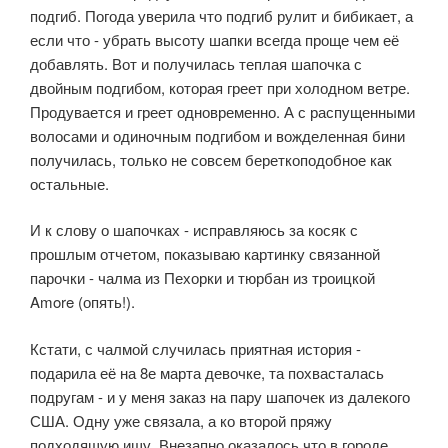
подгиб. Погода уверила что подгиб рулит и бибикает, а
если что - убрать высоту шапки всегда проще чем её
добавлять. Вот и получилась теплая шапочка с
двойным подгибом, которая греет при холодном ветре.
Продувается и греет одновременно. А с распущенными
волосами и одиночным подгибом и вожделенная бини
получилась, только не совсем береткоподобное как
остальные.
И к слову о шапочках - исправляюсь за косяк с
прошлым отчетом, показываю картинку связанной
парочки - чалма из Пехорки и тюрбан из троицкой
Amore (опять!).
Кстати, с чалмой случилась приятная история -
подарила её на 8е марта девочке, та похвасталась
подругам - и у меня заказ на пару шапочек из далекого
США. Одну уже связала, а ко второй пряжу
подходящую ищу. Внезапно оказалось что в городе