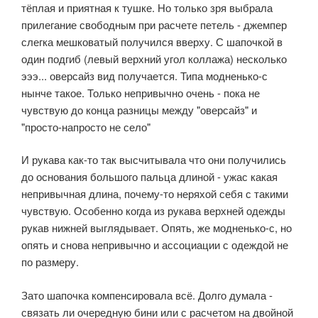
тёплая и приятная к тушке. Но только зря выбрала
прилегание свободным при расчете петель - джемпер
слегка мешковатый получился вверху. С шапочкой в
один подгиб (левый верхний угол коллажа) несколько
эээ... оверсайз вид получается. Типа модненько-с
нынче такое. Только непривычно очень - пока не
чувствую до конца разницы между "оверсайз" и
"просто-напросто не село"
И рукава как-то так высчитывала что они получились
до основания большого пальца длиной - ужас какая
непривычная длина, почему-то неряхой себя с такими
чувствую. Особенно когда из рукава верхней одежды
рукав нижней выглядывает. Опять, же модненько-с, но
опять и снова непривычно и ассоциации с одеждой не
по размеру.
Зато шапочка компенсировала всё. Долго думала -
связать ли очередную бини или с расчетом на двойной