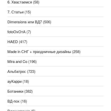
6. Хвастаемся
(58)
7. Статьи
(15)
Dimensions или ВД7
(506)
fotoОхОтА
(7)
HAED
(417)
Made in СНГ + праздничные дизайны
(258)
Mira and Co
(196)
Альбатрос
(723)
ауКарри
(18)
Ботаники
(382)
ВД-пох
(16)
Вдохновение
(5)