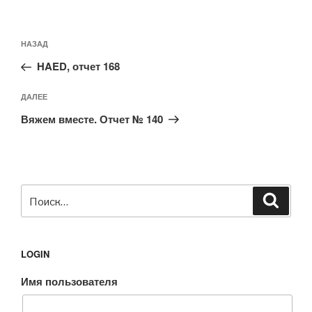
Навигация
Предыдущая
НАЗАД
по
запись:
записям
HAED, отчет 168
Следующая
ДАЛЕЕ
запись
Вяжем вместе. Отчет № 140
Искать:
Поиск
LOGIN
Имя пользователя