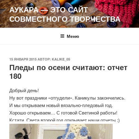
Перейти
АУКАРА — ЭТО САЙТ
к
СОВМЕСТНОГО ТВОРЧЕСТВА
содержимому
Меню
ОПУБЛИКОВАНО
15 ЯНВАРЯ 2015
АВТОР:
KALIKE_05
Пледы по осени считают: отчет
180
Добрый день!
Ну вот праздники «отгудели». Каникулы закончились.
И мы открываем новый вязально-пледовый год.
Хорошо открываем… С готовой Светиной работы!
Кстати, Света второй год открывает наши отчеты :)