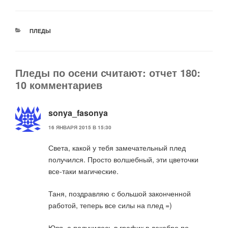
РУБРИКИ
ПЛЕДЫ
Пледы по осени считают: отчет 180:
10 комментариев
sonya_fasonya
16 ЯНВАРЯ 2015 В 15:30
Света, какой у тебя замечательный плед
получился. Просто волшебный, эти цветочки
все-таки магические.
Таня, поздравляю с большой законченной
работой, теперь все силы на плед =)
Юля, а получилось в график в декабре по