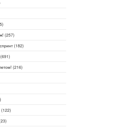
)
5)
ж!
(257)
спринт
(182)
(691)
летом!
(216)
)
(122)
(23)