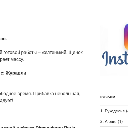
аю.
й готовой работы – желтенький. Щенок
рает массу.
ис: Журавли
вободное время. Прибавка небольшая,
РУБРИКИ
адует!
1. Рукоделие
(
2. А еще
(1)
: Зимний пейзаж; Dimensions: Paris