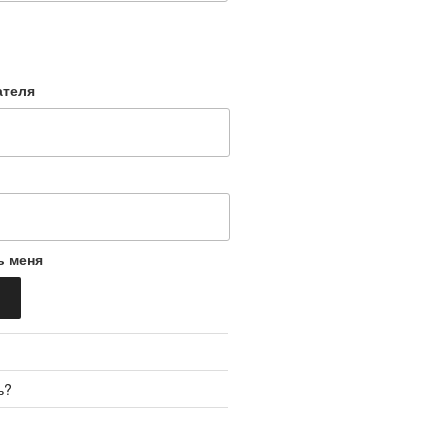
ателя
ь меня
ь?