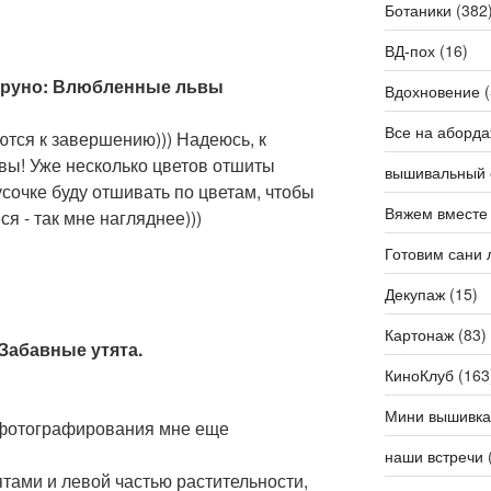
Ботаники
(382
ВД-пох
(16)
тое руно: Влюбленные львы
Вдохновение
(
Все на аборда
тся к завершению))) Надеюсь, к
вы! Уже несколько цветов отшиты
вышивальный 
сочке буду отшивать по цветам, чтобы
Вяжем вместе
я - так мне нагляднее)))
Готовим сани 
Декупаж
(15)
Картонаж
(83)
 Забавные утята.
КиноКлуб
(163
Мини вышивка
 фотографирования мне еще
наши встречи
ятами и левой частью растительности,