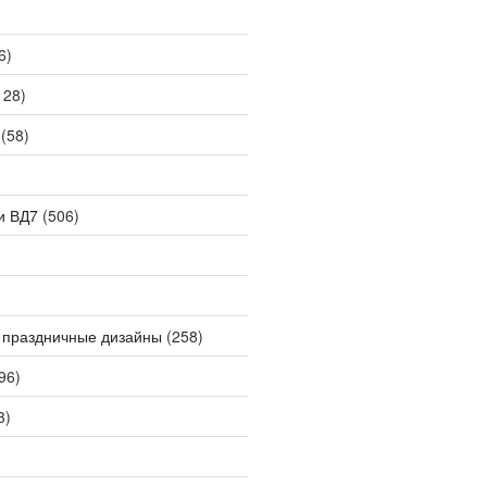
6)
128)
(58)
и ВД7
(506)
 праздничные дизайны
(258)
96)
3)