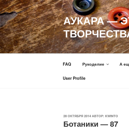
Перейти
к
АУКАРА — 
содержимому
ТВОРЧЕСТВ
FAQ
Рукоделие
А е
User Profile
ОПУБЛИКОВАНО
28 ОКТЯБРЯ 2014
АВТОР:
KWINTO
Ботаники — 87