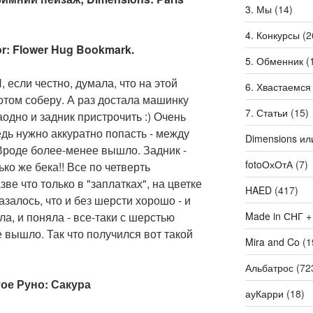
3. Мы
(14)
4. Конкурсы
(2
or: Flower Hug Bookmark.
5. Обменник
(
Я, если честно, думала, что на этой
6. Хвастаемся
потом соберу. А раз достала машинку
7. Статьи
(15)
аодно и задник пристрочить :) Очень
едь нужно аккуратно попасть - между
Dimensions ил
Вроде более-менее вышло. Задник -
fotoОхОтА
(7)
ько же бека!! Все по четверть
зве что только в "заплатках", на цветке
HAED
(417)
залось, что и без шерсти хорошо - и
Made in СНГ +
ла, и поняла - все-таки с шерстью
е вышло. Так что получился вот такой
Mira and Co
(1
Альбатрос
(72
тое Руно: Сакура
ауКарри
(18)