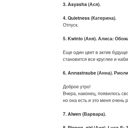
3. Asyasha (Ася).
4. Quietness (Катерина).
Отпуск.
5. Kwinto (Аня). Алиса: Обож
Еще один цвет в актив будуще
становится все круглее и наби
6. Annastraube (Анна). Риол
Доброе утро!
Вчера, наконец, появилось с
но она есть и это меня очень р
7. Alwen (Варвара).
8. Pigeon_girl (Аня). Luca-S