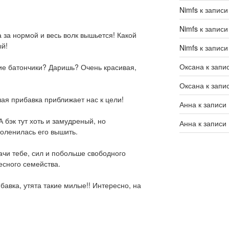
Nimfs
к запис
Nimfs
к запис
а за нормой и весь волк вышьется! Какой
ый!
Nimfs
к запис
Оксана
к запи
кие батончики? Даришь? Очень красивая,
Оксана
к запи
ая прибавка приближает нас к цели!
Анна
к записи
 бэк тут хоть и замудреный, но
Анна
к записи
поленилась его вышить.
дачи тебе, сил и побольше свободного
есного семейства.
авка, утята такие милые!! Интересно, на