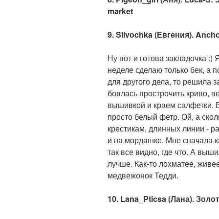
market
9. Silvochka (Евгения). Anch
Ну вот и готова закладочка :) 
неделе сделаю только бек, а 
для другого дела, то решила з
боялась прострочить криво, в
вышивкой и краем салфетки. 
просто белый фетр. Ой, а скол
крестикам, длинных линии - ра
и на мордашке. Мне сначала ка
так все видно, где что. А выши
лучше. Как-то лохматее, живе
медвежонок Тедди.
10. Lana_Pticsa (Лана). Золо