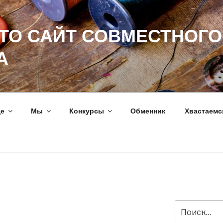
ЭТО САЙТ СОВМЕСТНОГО
А
ще
Мы
Конкурсы
Обменник
Хвастаемс
Искать: